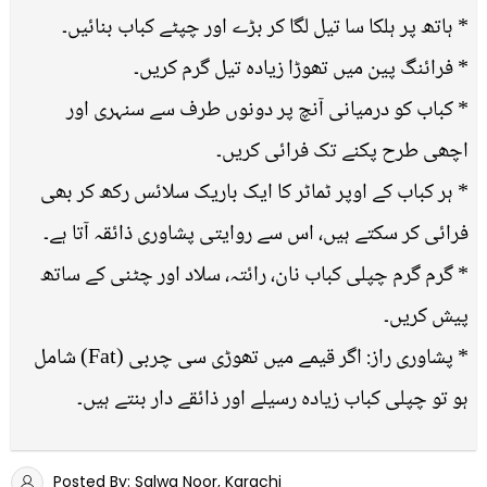
* ہاتھ پر ہلکا سا تیل لگا کر بڑے اور چپٹے کباب بنائیں۔
* فرائنگ پین میں تھوڑا زیادہ تیل گرم کریں۔
* کباب کو درمیانی آنچ پر دونوں طرف سے سنہری اور
اچھی طرح پکنے تک فرائی کریں۔
* ہر کباب کے اوپر ٹماٹر کا ایک باریک سلائس رکھ کر بھی
فرائی کر سکتے ہیں، اس سے روایتی پشاوری ذائقہ آتا ہے۔
* گرم گرم چپلی کباب نان، رائتہ، سلاد اور چٹنی کے ساتھ
پیش کریں۔
* پشاوری راز: اگر قیمے میں تھوڑی سی چربی (Fat) شامل
ہو تو چپلی کباب زیادہ رسیلے اور ذائقے دار بنتے ہیں۔
Posted By: Salwa Noor, Karachi