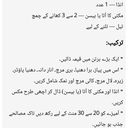
انڈا — 1 عدد
مکئی کا آٹا یا بیسن — 2 سے 3 کھانے کے چمچ
تیل — تلنے کے لیے
ترکیب:
* ایک بڑے برتن میں قیمہ ڈالیں۔
* اس میں پیاز، ہرا دھنیا، ہری مرچ، انار دانہ، دھنیا پاؤڈر،
زیرہ، لال مرچ، کالی مرچ اور نمک شامل کریں۔
* انڈا اور مکئی کا آٹا (یا بیسن) ڈال کر اچھی طرح مکس
کریں۔
* آمیزے کو 20 سے 30 منٹ کے لیے رکھ دیں تاکہ مصالحے
جذب ہو جائیں۔