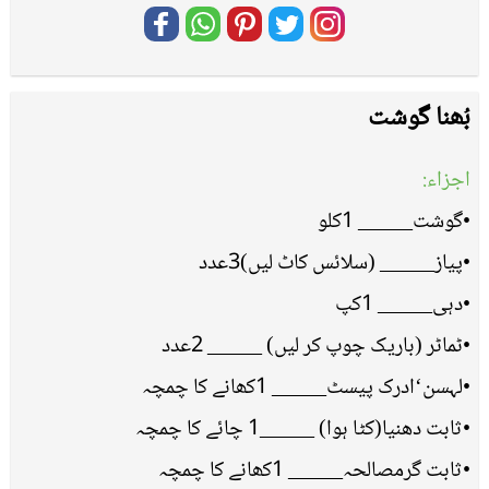
بُھنا گوشت
اجزاء:
•گوشت_____ 1کلو
•پیاز_____ (سلائس کاٹ لیں)3عدد
•دہی_____ 1کپ
•ٹماٹر (باریک چوپ کر لیں) _____ 2عدد
•لہسن‘ادرک پیسٹ_____ 1کھانے کا چمچہ
•ثابت دھنیا(کٹا ہوا) _____1 چائے کا چمچہ
•ثابت گرمصالحہ_____ 1کھانے کا چمچہ