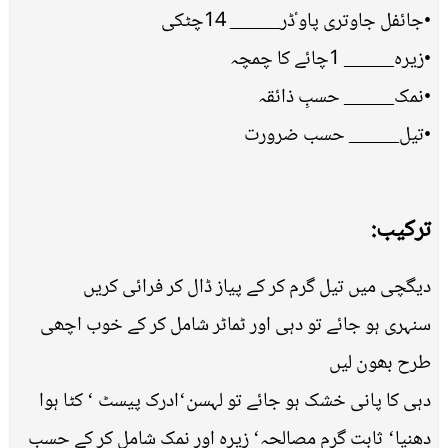
•جائفل جاوتری پاوٴڈر_____ 14چٹکی
•زیرہ_____ 1چائے کا چمچہ
•نمک_____ حسبِ ذائقہ
•تیل_____ حسب ضرورت
ترکیب:
دیگچی میں تیل گرم کر کے پیاز ڈال کر فرائی کریں
سنہری ہو جائے تو دہی اور ٹماٹر شامل کر کے خوب اچھی
طرح بھون لیں
دہی کا پانی خشک ہو جائے تو لہسن‘ادرک پیسٹ ‘ کٹا ہوا
دھنیا‘ ثابت گرم مصالحہ‘ زیرہ اور نمک شامل کر کے حسبِ