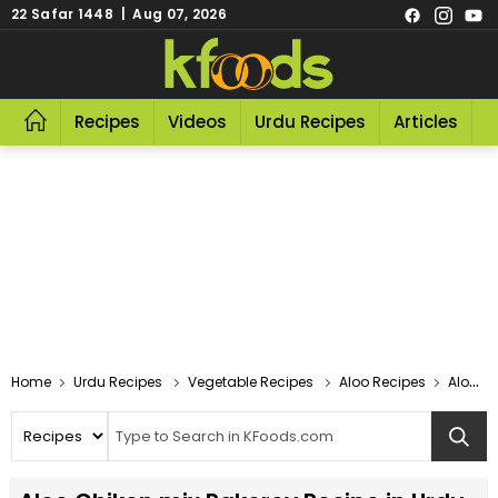
22 Safar 1448 | Aug 07, 2026
Recipes
Videos
Urdu Recipes
Articles
R
Home
Urdu Recipes
Vegetable Recipes
Aloo Recipes
Aloo Chiken Mix Pakorey Recipe In Urdu