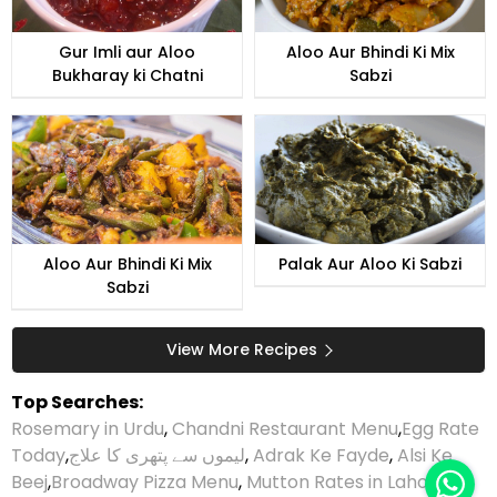
Gur Imli aur Aloo
Aloo Aur Bhindi Ki Mix
Bukharay ki Chatni
Sabzi
Aloo Aur Bhindi Ki Mix
Palak Aur Aloo Ki Sabzi
Sabzi
View More Recipes
Top Searches:
Rosemary in Urdu
,
Chandni Restaurant Menu
,
Egg Rate
Today
,
لیموں سے پتھری کا علاج
,
Adrak Ke Fayde
,
Alsi Ke
Beej
,
Broadway Pizza Menu
,
Mutton Rates in Lahore
,