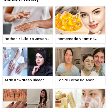
Hathon Ki Jild Ko Jawan
Homemade Vitamin C
Banane Ka Tarika
Tomer
Arab Khwateen Bleech
Facial Karne Ka Asan
Kese Karti Hain
Tarika