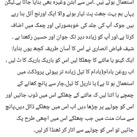
استعمال ہوتے ہٰٓیں ۔اس سے ابٹن وغیرہ بھی بنایا جاتا ہے۔لیکن
یہاں ہم بہت جھٹ پٹ تیار ہونے والا ایک اورنج آئل بنا رہے
ہیں جوکہ آپ کی جلد کی خوبصورتی اور چمک میں اضافہ
کرتا ہے۔اور آپ کو زیادہ دیر تک جوان اور حسین رکھتا ہے ۔
شیف فیاض انصاری نے اس کا آسان طریقہ کچھ یوں بتایا:
ایک کینو یا مالٹے کا چھلکا لیں اس کو باریک باریک کا ٹ لیں ،
اب روغن بادام(بادام کا تیل زیادہ تر بیوٹی پروڈکٹ میں
استعمال ہو تا ہے) یا ناریل کا تیل،چار سے پانچ کھانے کے
چمچے یا اتنا لیں کہ مالٹے کے چھلکے اس میں ڈوب جائیں اور
اس کو چولہے پر چڑھا دیں اب اس میں چھلکے ڈالل دیں،پانچ
سے سات منٹ میں جب چھلکے اس میں اچھی طرح پک
جائیں تو اس کو چولہے سے اتار کر ٹھنڈا کر لیں۔