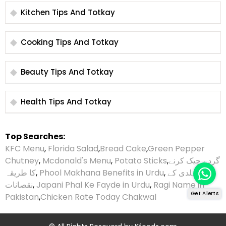
Kitchen Tips And Totkay
Cooking Tips And Totkay
Beauty Tips And Totkay
Health Tips And Totkay
Top Searches:
KFC Menu
,
Florida Salad
,
Bread Cake
,
Green Pepper
Chutney
,
Mcdonald's Menu
,
Potato Sticks
,
گردے چیک کرنے
کا طریقہ
,
Phool Makhana Benefits in Urdu
,
ہلدی کے
نقصانات
,
Japani Phal Ke Fayde in Urdu
,
Ragi Name in
Get Alerts
Pakistan
,
Chicken Rate Today Chakwal