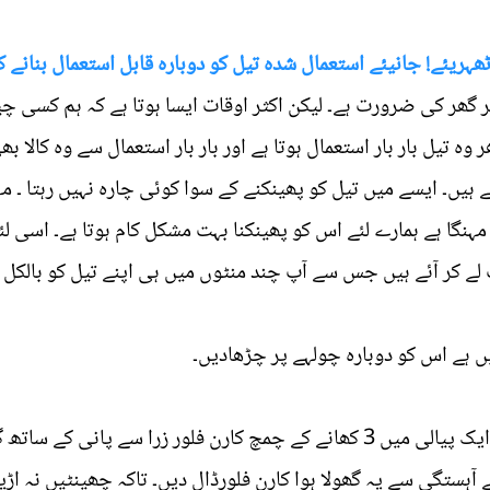
ہریئے! جانیئے استعمال شدہ تیل کو دوبارہ قابل استعمال بنانے ک
ہر گھر کی ضرورت ہے۔ لیکن اکثر اوقات ایسا ہوتا ہے کہ ہم کسی چی
 وہ تیل بار بار استعمال ہوتا ہے اور بار بار استعمال سے وہ کالا 
 ہیں۔ ایسے میں تیل کو پھینکنے کے سوا کوئی چارہ نہیں رہتا ۔ 
گا ہے ہمارے لئے اس کو پھینکنا بہت مشکل کام ہوتا ہے۔ اسی لئے 
 لے کر آئے ہیں جس سے آپ چند منٹوں میں ہی اپنے تیل کو بالکل
 ہے اس کو دوبارہ چولہے پر چڑھادیں۔
را سے پانی کے ساتھ گھول لیں۔
آہستگی سے یہ گھولا ہوا کارن فلورڈال دیں۔ تاکہ چھینٹیں نہ اڑی