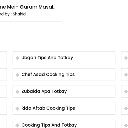
ne Mein Garam Masala
ne Ke Nuqsanat
d by : Shahid
Ubqari Tips And Totkay
Chef Asad Cooking Tips
Zubaida Apa Totkay
Rida Aftab Cooking Tips
Cooking Tips And Totkay