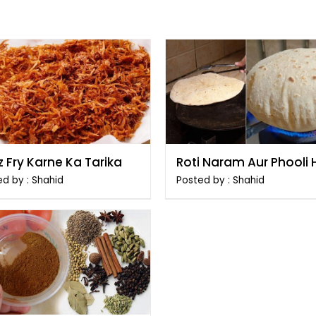
 Fry Karne Ka Tarika
Roti Naram Aur Phooli 
Banane Ka Tarika
d by : Shahid
Posted by : Shahid