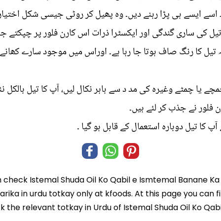
ے۔ اسے ایسے ہی پڑا رہنے دیں۔ وہ پھیل کر روٹی جیسی شکل اختیار ک
تیل کی ساری گندگی اور ایکسٹرا ذرات اس کارن فلور پر چپکتے جا
یل کا رنگ صاف ہوتا جا رہا ہے۔ اوراس میں موجود سارے کھانے کے
 یا چمٹے وغیرہ کی مد د سے باہر نکال لیں، آپ کا تیل بالکل 
 فلور نے جذب کر لئے ہیں۔
 کا تیل دوبارہ استعمال کے قابل ہو گیا ۔
n check
Istemal Shuda Oil Ko Qabil e Ismtemal Banane Ka
arika in
urdu totkay
only at kfoods. At this page you can f
ck the relevant totkay in Urdu of Istemal Shuda Oil Ko Qab