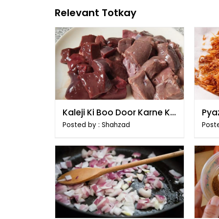
Relevant Totkay
Kaleji Ki Boo Door Karne Ki
Pyaz
Tips
Posted by : Shahzad
Poste