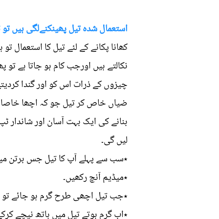
استعمال شدہ تیل پھینکنےلگی ہیں تو ٹھ
کھانا پکانے کے لئے تیل کا استعمال تو 
نکالتے ہیں اورجب کام ہو جاتا ہے تو پھر
چیزوں کے ذرات اس کو اور گندا کردیتے
ضیاں خاص کر تیل جو کہ اچھا خاصا مہن
بنانے کی ایک بہت آسان اور شاندار ٹپ
لیں گی۔
٭سب سے پہلے آپ کا تیل جس برتن میں
٭میڈیم آنچ رکھیں۔
٭جب تیل اچھی طرح گرم ہو جائے تو ایک پیالی میں 3 کھانے کے چمچ کارن فلور ز
٭اب گرم ہوتے تیل میں ہاتھ نیچے کرکے 