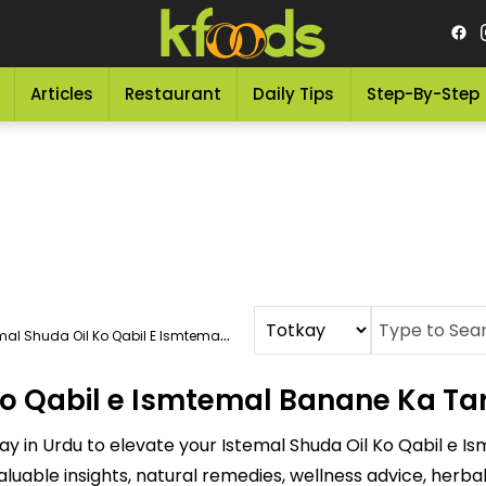
Articles
Restaurant
Daily Tips
Step-By-Step
l Shuda Oil Ko Qabil E Ismtemal Banane Ka Tarika
Ko Qabil e Ismtemal Banane Ka Ta
ay in Urdu to elevate your Istemal Shuda Oil Ko Qabil e 
luable insights, natural remedies, wellness advice, herba