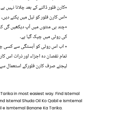
٭کارن فلور ڈالنے کے بعد چلانا نہیں ہ
٭اس کارن فلور کو تیل میں پکنے دیں، 
٭چند ہی منٹوں میں آپ دیکھیں گی کہ ت
کی روٹی میں چپک گیا ہے۔
٭ اب اس روٹی کو آہستگی سے کسی چمچے
تمام نقصان دہ اجزاء اور ذرات اس کارن
لیجئے صرف کارن فلورکے استعمال سے آپ
 Tarika
in most easiest way. Find Istemal
ind Istemal Shuda Oil Ko Qabil e Ismtemal
il e Ismtemal Banane Ka Tarika.