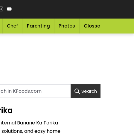
Chef
Parenting
Photos
Glossary
Grocery 
Search
rika
Ismtemal Banane Ka Tarika
l solutions, and easy home