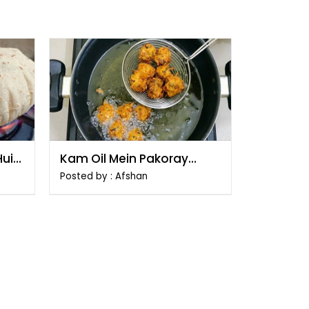
Hui
Kam Oil Mein Pakoray
Talne Ka Tarika
Posted by : Afshan