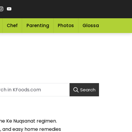
Chef
Parenting
Photos
Glossary
Grocery 
Search
lne Ke Nuqsanat regimen.
ons, and easy home remedies