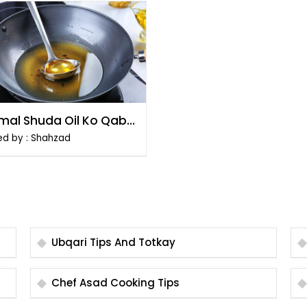
emal Shuda Oil Ko Qabil
smtemal Banane Ka
ed by : Shahzad
ika
Ubqari Tips And Totkay
Chef Asad Cooking Tips