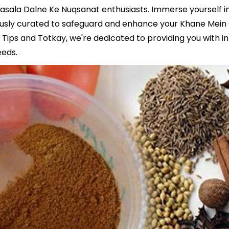
sala Dalne Ke Nuqsanat enthusiasts. Immerse yourself in 
ously curated to safeguard and enhance your Khane Mei
Tips and Totkay, we're dedicated to providing you with in
eeds.