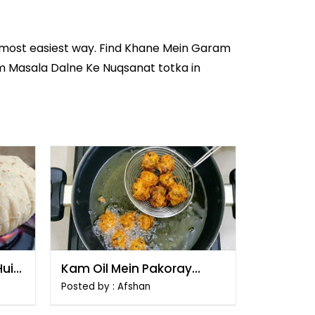
 most easiest way. Find Khane Mein Garam
am Masala Dalne Ke Nuqsanat totka in
Hui
Kam Oil Mein Pakoray
Talne Ka Tarika
Posted by : Afshan