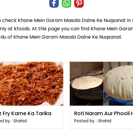
n check
Khane Mein Garam Masala Dalne Ke Nuqsanat
in
nly at kfoods. At this page you can find Khane Mein Gar
 Urdu of Khane Mein Garam Masala Dalne Ke Nuqsanat.
 Fry Karne Ka Tarika
Roti Naram Aur Phooli 
Banane Ka Tarika
d by : Shahid
Posted by : Shahid