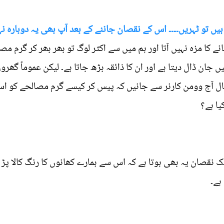
یں تو ٹہریں۔۔۔۔ اس کے نقصان جاننے کے بعد آپ بھی یہ دوبارہ ن
انے کا مزہ نہیں آتا اور ہم میں سے اکثر لوگ تو بھر بھر کر گرم
 جان ڈال دیتا ہے اور ان کا ذائقہ بڑھ جاتا ہے۔ لیکن عموماً گھ
ل آج وومن کارنر سے جانیں کہ پیس کر کیسے گرم مصالحے کو است
ا ہے؟
 نقصان یہ بھی ہوتا ہے کہ اس سے ہمارے کھانوں کا رنگ کالا پڑ ج
ہے۔