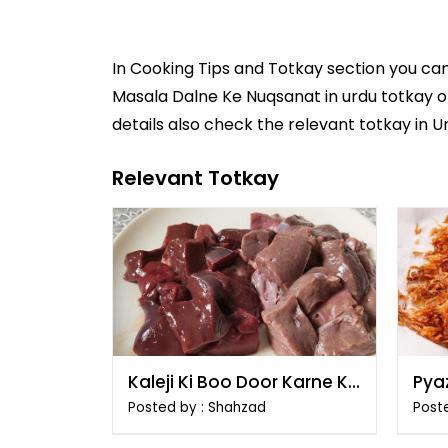
In
Cooking Tips and Totkay
section you ca
Masala Dalne Ke Nuqsanat in
urdu totkay
o
details also check the relevant totkay in
Relevant Totkay
Kaleji Ki Boo Door Karne Ki
Pyaz
Tips
Posted by : Shahzad
Poste