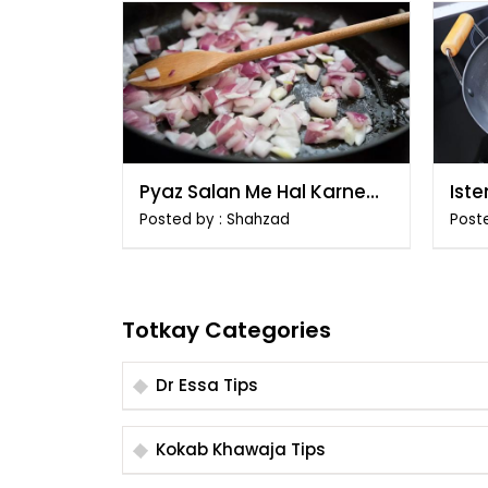
Pyaz Salan Me Hal Karne
Ist
Ka Tarika
e I
Posted by : Shahzad
Post
Tar
Totkay Categories
Dr Essa Tips
Kokab Khawaja Tips