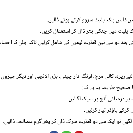
یں ڈالیں بلکہ پلیٹ سروو کرتے ہوئے ڈالیں۔
یک پلیٹ میں چٹکی بھر ڈال کر استعمال کریں۔
 بعد دو سے تین قطرے لیموں کے شامل کرلیں تاکہ جلن کا احساس
ئے زیرہ، کالی مرچ، لونگ، دار چینی، بڑی الائچی اور دیگر چیزوں
کا صحیح طریقہ یہ ہے کہ
رکے پاؤڈر تیار کرلیں۔
لگیں تو ایک سے دو قطرے سرکہ ڈال کر پھر گرم مصالحہ ڈالیں۔