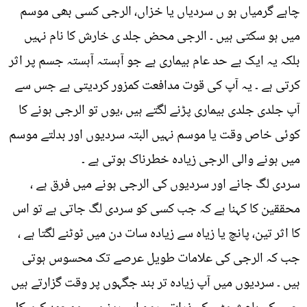
چاہے گرمیاں ہو ں سردیاں یا خزاں، الرجی کسی بھی موسم
میں ہو سکتی ہیں ۔ الرجی محض جلد ی خارش کا نام نہیں
بلکہ یہ ایک بے حد عام بیماری ہے جو آہستہ آہستہ جسم پر اثر
کرتی ہے ۔ یہ آپ کی قوت مدافعت کمزور کردیتی ہے جس سے
آپ جلدی جلدی بیماری پڑنے لگتے ہیں ،یوں تو الرجی ہونے کا
کوئی خاص وقت یا موسم نہیں البتہ سردیوں اور بدلتے موسم
میں ہونے والی الرجی زیادہ خطرناک ہوتی ہے ۔
سردی لگ جانے اور سردیوں کی الرجی ہونے میں فرق ہے ،
محققین کا کہنا ہے کہ جب کسی کو سردی لگ جاتی ہے تو اس
کا اثر تین، پانچ یا زیاہ سے زیادہ سات دن میں ٹوٹنے لگتا ہے ،
جب کہ الرجی کی علامات طویل عرصے تک محسوس ہوتی
ہیں ۔ سردیوں میں آپ زیادہ تر بند جگہوں پر وقت گزارتے ہیں