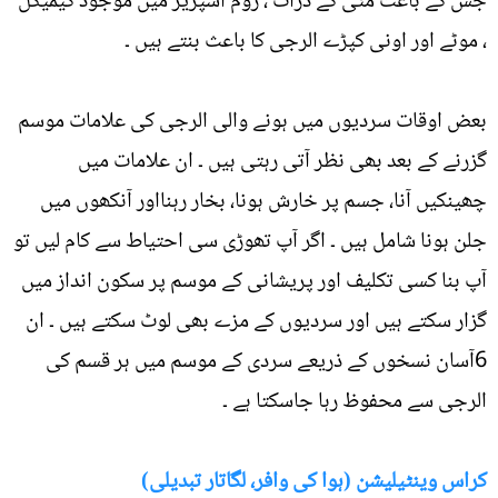
جس کے باعث مٹی کے ذرات ، روم اسپریز میں موجود کیمیکل
، موٹے اور اونی کپڑے الرجی کا باعث بنتے ہیں ۔
بعض اوقات سردیوں میں ہونے والی الرجی کی علامات موسم
گزرنے کے بعد بھی نظر آتی رہتی ہیں ۔ ان علامات میں
چھینکیں آنا، جسم پر خارش ہونا، بخار رہنااور آنکھوں میں
جلن ہونا شامل ہیں ۔ اگر آپ تھوڑی سی احتیاط سے کام لیں تو
آپ بنا کسی تکلیف اور پریشانی کے موسم پر سکون انداز میں
گزار سکتے ہیں اور سردیوں کے مزے بھی لوٹ سکتے ہیں ۔ ان
6آسان نسخوں کے ذریعے سردی کے موسم میں ہر قسم کی
الرجی سے محفوظ رہا جاسکتا ہے ۔
کراس وینٹیلیشن (ہوا کی وافر، لگاتار تبدیلی)