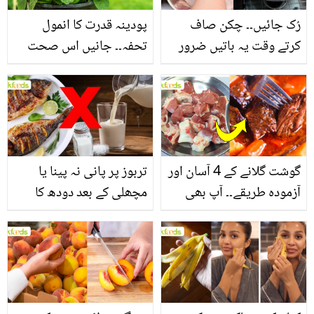
رُک جائیں۔۔ چکن صاف
پودینہ قدرت کا انمول
کرتے وقت یہ باتیں ضرور
تحفہ۔۔ جانیں اس صحت
یاد رکھیں
بخش پتوں کے 10 حیرت
انگیز طبی فوائد
گوشت گلانے کے 4 آسان اور
تربوز پر پانی نہ پینا یا
آزمودہ طریقے۔۔ آپ بھی
مچھلی کے بعد دودھ کا
جانیں انٹرنیشنل شیف کے
استعمال۔۔ جانیں کھانوں
بتائے راز
سے متعلق غلط فہمیوں کی
حقیقت کیا ہے اور افواہ
کیا؟