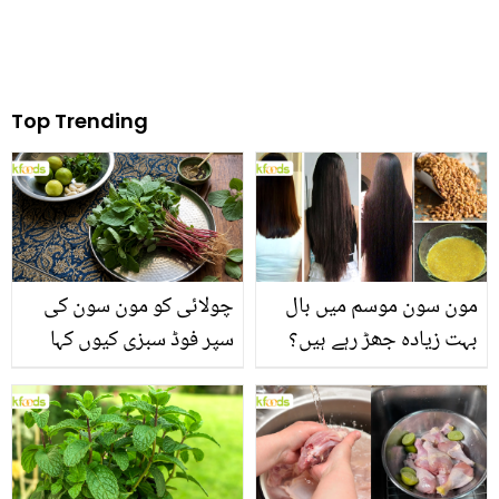
Top Trending
مون سون موسم میں بال
چولائی کو مون سون کی
بہت زیادہ جھڑ رہے ہیں؟
سپر فوڈ سبزی کیوں کہا
جانیں بالوں کو مضبوط
جاتا ہے؟ جانیں وٹامنز،
بنانے کے چند قدرتی طریقے
منرلز اور اینٹی آکسیڈنٹس
سے بھرپور اس سبزی کے
فائدے