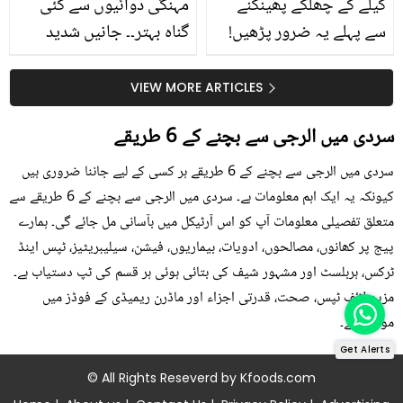
کیلے کے چھلکے پھینکنے
مہنگی دوائیوں سے کئی
سے پہلے یہ ضرور پڑھیں!
گناہ بہتر۔۔ جانیں شدید
جلد کے 3 بڑے مسائل کا
گرمی کے موسم میں آڑو
سستا اور قدرتی حل
کیوں کھانا چاہیے؟
VIEW MORE ARTICLES
سردی میں الرجی سے بچنے کے 6 طریقے
سردی میں الرجی سے بچنے کے 6 طریقے ہر کسی کے لیے جاننا ضروری ہیں
کیونکہ یہ ایک اہم معلومات ہے۔ سردی میں الرجی سے بچنے کے 6 طریقے سے
متعلق تفصیلی معلومات آپ کو اس آرٹیکل میں بآسانی مل جائے گی۔ ہمارے
پیج پر کھانوں، مصالحوں، ادویات، بیماریوں، فیشن، سیلیبریٹیز، ٹپس اینڈ
ٹرکس، ہربلسٹ اور مشہور شیف کی بتائی ہوئی ہر قسم کی ٹپ دستیاب ہے۔
مزید لائف ٹپس، صحت، قدرتی اجزاء اور ماڈرن ریمیڈی کے فوڈز میں
موجود ہے۔
Get Alerts
© All Rights Reseverd by
Kfoods.com