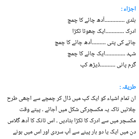
اجزاء :
ہلدی ۔۔۔۔۔۔۔۔۔۔۔۔۔آدھ چائے کا چمچ
ادرک ۔۔۔۔۔۔۔۔۔۔۔۔ایک چھوٹا ٹکڑا
چائے کی پتی ۔۔۔۔۔۔۔۔۔آدھ چائے کا چمچ
شہد ۔۔۔۔۔۔۔۔۔۔۔۔۔ایک چائے کا چمچ
گرم پانی ۔۔۔۔۔۔۔۔۔۔ڈیڑھ کپ
طریقہ :
ان تمام اشیاء کو ایک کپ میں ڈال کر چمچے سے اچھی طرح
چلائیں تاکہ یہ مکسچرکی شکل میں آجائے ۔ پیتے وقت
مکسچر میں سے ادرک کا ٹکڑا ہٹادیں ۔ اس ٹانک کا آدھ گلاس
دن میں ایک یا دو بار پینے سے آپ سردی اور اس میں ہونے