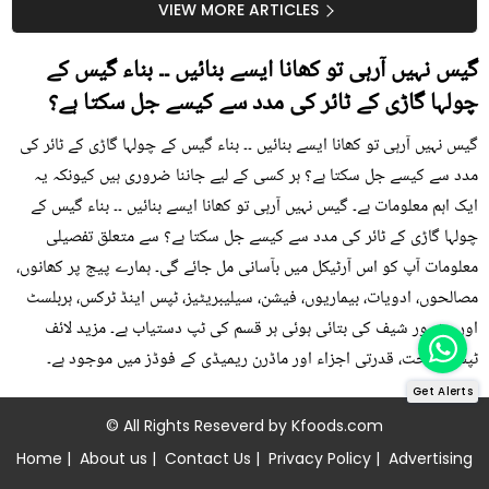
سستا اور قدرتی حل
کیوں کھانا چاہیے؟
VIEW MORE ARTICLES
گیس نہیں آرہی تو کھانا ایسے بنائیں ۔۔ بناء گیس کے
چولہا گاڑی کے ٹائر کی مدد سے کیسے جل سکتا ہے؟
گیس نہیں آرہی تو کھانا ایسے بنائیں ۔۔ بناء گیس کے چولہا گاڑی کے ٹائر کی
مدد سے کیسے جل سکتا ہے؟ ہر کسی کے لیے جاننا ضروری ہیں کیونکہ یہ
ایک اہم معلومات ہے۔ گیس نہیں آرہی تو کھانا ایسے بنائیں ۔۔ بناء گیس کے
چولہا گاڑی کے ٹائر کی مدد سے کیسے جل سکتا ہے؟ سے متعلق تفصیلی
معلومات آپ کو اس آرٹیکل میں بآسانی مل جائے گی۔ ہمارے پیج پر کھانوں،
مصالحوں، ادویات، بیماریوں، فیشن، سیلیبریٹیز، ٹپس اینڈ ٹرکس، ہربلسٹ
اور مشہور شیف کی بتائی ہوئی ہر قسم کی ٹپ دستیاب ہے۔ مزید لائف
ٹپس، صحت، قدرتی اجزاء اور ماڈرن ریمیڈی کے فوڈز میں موجود ہے۔
Get Alerts
© All Rights Reseverd by
Kfoods.com
Home
|
About us
|
Contact Us
|
Privacy Policy
|
Advertising