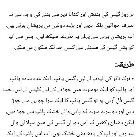
ہر روز گیس کی بندش اور کھانا دیر سے بننے کی وجہ سے نہ
صرف خواتین بلکہ بچے اور بڑے دونوں ہی پریشان ہوتے ہیں۔
اب پریشان ہونے سے پہلے یہ طریقہ سیکھ لیں، جس سے آپ
کو بھی گیس کے مسئلے سے کسی حد تک سکون مل سکے۔
طریقہ:
٭ ٹرک ٹائر کی ٹیوب لے لیں، گیس پائپ، ایک عدد سادہ پائپ
اور پائپ کو ایک دوسرے میں جوڑنے کے لیے کلپس لے لیں۔ جب
گیس فُل آرہی ہو تو گیس پائپ کا ایک سرا چولہے سے جوڑ
دیں اور دوسرے سرے کو پانی والے خشک پائپ سے جوڑ دیں،
لیکن دھیان رکھیں کہ اس دوران گیس کی مین سپلائی وال
بند رہے اور اپ کے ہاتھ بھی خُشک ہوں۔ اب اس پائپ کے ایک