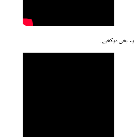
یہ بھی دیکھیے: