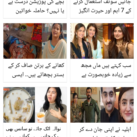
جانیں سونف استعمال کرنے
بچے کی پوزیشن درست ہے
کے 7 اہم اور حیرت انگیز
یا نہیں؟ حاملہ خواتین
فوائد اور سونف کے زریعے
کیسے بچے کی پوزیشن کا
وزن کم کرنے کا طریقہ تاکہ
اندازہ گھر بیٹھے خود ہی
آپ بھی نظر آئیں اسمارٹ
کرسکتی ہیں، جانیئے ڈاکٹر
اور جاذبِ نظر
کی اہم رائے
سب کہتے ہیں ماں مجھ
کھانے کے برتن صاف کر کے
سے زیادہ خوبصورت ہے
بستر بچھاتے ہیں۔۔ ایسی
لیکن.. پلک تیواری اپنی ماں
لڑکی کی کہانی جو اپنے
سے کیا ایک چیز سیکھنا
شوہر اور بچوں کے ساتھ
چاہتی ہیں؟
کچن میں رات گزارتی ہے
اہلیہ نے اپنی جان دے کر
نوالہ اٹک جائے تو سانس بھی
رک جاتی ہے.. کھاتے ہوئے