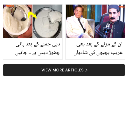
پیلا پڑ گیا ۔۔۔ اگر آپ کے
ساتھ بھی ایسا ہوتا ہے تو
جانیئے کہ ہلدی کا ماسک
لگانے کا صحیح طریقہ کیا
ہے؟
ان کے مرنے کے بعد بھی
دہی جمنے کے بعد پانی
غریب بچیوں کی شادیاں
چھوڑ دیتی ہے۔۔ جانیں
کروائی جاتی ہیں اور..
گاڑھی، میٹھی اور کریمی
افتخار ٹھاکر نے مرحوم
دہی بنانے کیلیئے اس میں
VIEW MORE ARTICLES
قوی خان کی زندگی کا سب
کیا ایک چیز ڈالنی چاہیئے،
سے بڑا راز بتا دیا
جو خواتین نہیں جانتیں