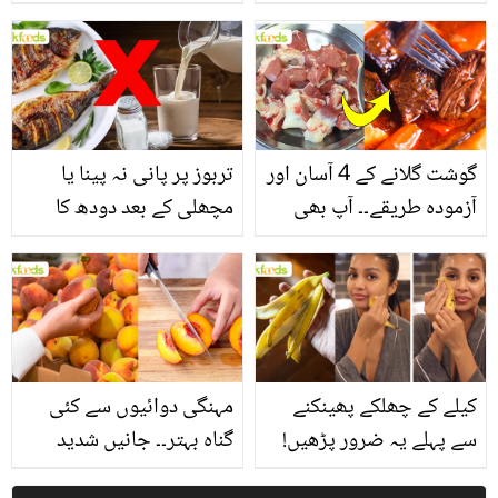
یاد رکھیں
بخش پتوں کے 10 حیرت
انگیز طبی فوائد
گوشت گلانے کے 4 آسان اور
تربوز پر پانی نہ پینا یا
آزمودہ طریقے۔۔ آپ بھی
مچھلی کے بعد دودھ کا
جانیں انٹرنیشنل شیف کے
استعمال۔۔ جانیں کھانوں
بتائے راز
سے متعلق غلط فہمیوں کی
حقیقت کیا ہے اور افواہ
کیا؟
کیلے کے چھلکے پھینکنے
مہنگی دوائیوں سے کئی
سے پہلے یہ ضرور پڑھیں!
گناہ بہتر۔۔ جانیں شدید
جلد کے 3 بڑے مسائل کا
گرمی کے موسم میں آڑو