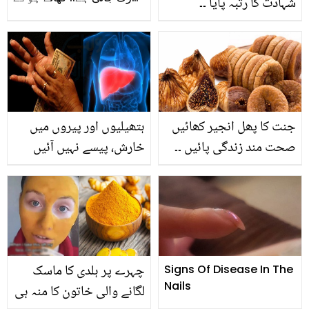
شہادت کا رتبہ پایا ۔۔
اس تکلیف سے کیسے نجات
پاکستان آرمی کے جوڑے،
حاصل کریں؟ جانیں طریقے
کسی کا شوہر شہید ہوا تو
کسی اہلیہ
جنت کا پھل انجیر کھائیں
ہتھیلیوں اور پیروں میں
صحت مند زندگی پائیں ۔۔
خارش، پیسے نہیں آئیں
انجیر کھانے کا صحیح
گے۔۔ جگر کی کون سی
طریقہ کیا ہے؟ جانیئے
بیماری ہوسکتی ہے؟ فوری
طور پر ڈاکٹر سے رجوع
کریں
چہرے پر ہلدی کا ماسک
Signs Of Disease In The
Nails
لگانے والی خاتون کا منہ ہی