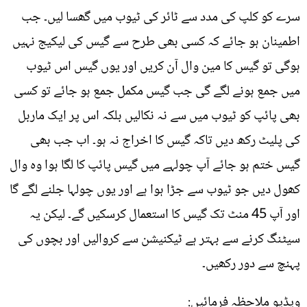
سرے کو کلپ کی مدد سے ٹائر کی ٹیوب میں گھسا لیں۔ جب
اطمینان ہو جائے کہ کسی بھی طرح سے گیس کی لیکیج نہیں
ہوگی تو گیس کا مین وال آن کریں اور یوں گیس اس ٹیوب
میں جمع ہونے لگے گی جب گیس مکمل جمع ہو جائے تو کسی
بھی پائپ کو ٹیوب میں سے نہ نکالیں بلکہ اس پر ایک ماربل
کی پلیٹ رکھ دیں تاکہ گیس کا اخراج نہ ہو۔ اب جب بھی
گیس ختم ہو جائے آپ چولہے میں گیس پائپ کا لگا ہوا وہ وال
کھول دیں جو ٹیوب سے جڑا ہوا ہے اور یوں چولہا جلنے لگے گا
اور آپ 45 منٹ تک گیس کا استعمال کرسکیں گے۔ لیکن یہ
سیٹنگ کرنے سے بہتر ہے ٹیکنیشن سے کروالیں اور بچوں کی
پہنچ سے دور رکھیں۔
ویڈیو ملاحظہ فرمائیں: