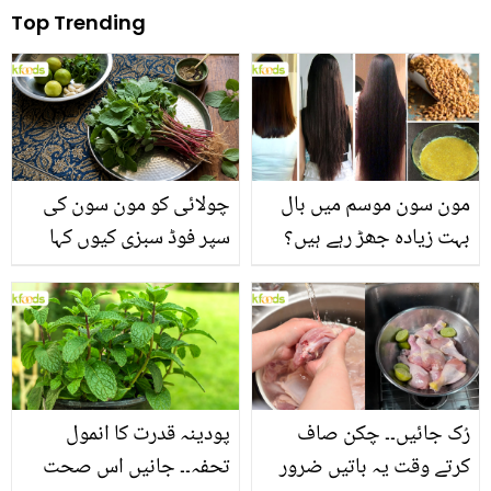
Top Trending
مون سون موسم میں بال
چولائی کو مون سون کی
بہت زیادہ جھڑ رہے ہیں؟
سپر فوڈ سبزی کیوں کہا
جانیں بالوں کو مضبوط
جاتا ہے؟ جانیں وٹامنز،
بنانے کے چند قدرتی طریقے
منرلز اور اینٹی آکسیڈنٹس
سے بھرپور اس سبزی کے
فائدے
رُک جائیں۔۔ چکن صاف
پودینہ قدرت کا انمول
کرتے وقت یہ باتیں ضرور
تحفہ۔۔ جانیں اس صحت