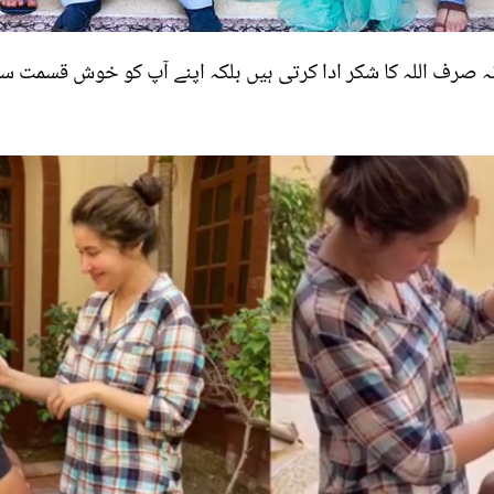
 صرف اللہ کا شکر ادا کرتی ہیں بلکہ اپنے آپ کو خوش قسمت سم