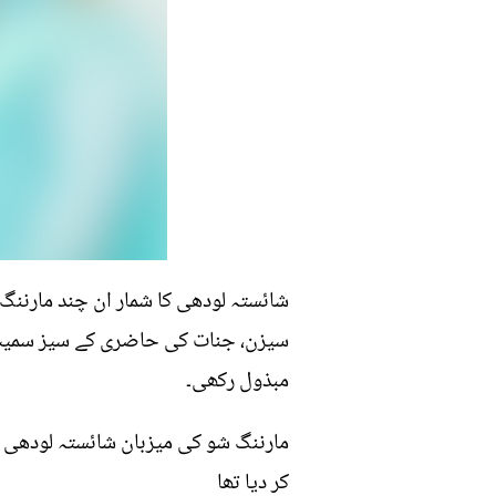
شائستہ لودھی کا شمار ان چند مارننگ 
سیزن، جنات کی حاضری کے سیز سمیت 
مبذول رکھی۔
مارننگ شو کی میزبان شائستہ لودھی نے 
کر دیا تھا