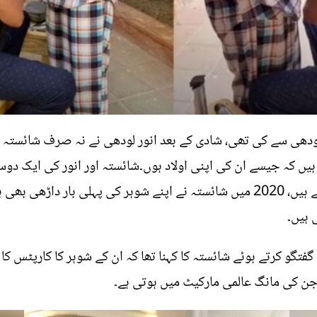
دھی سے کی تھی، شادی کے بعد انور لودھی نے نہ صرف شائستہ کو
ہیں کہ جیسے ان کی اپنی اولاد ہوں۔شائستہ اور انور کی ایک 
گزارتے ہیں کہ وہ لمحات یادگار بن جاتے ہیں، 2020 میں شائستہ نے اپنے شوہر کی پہ
 ہیں۔
تگو کرتے ہوئے شائستہ کا کہنا تھا کہ ان کے شوہر کا کارپٹس کا 
جن کی مانگ عالمی مارکیٹ میں ہوتی ہے۔