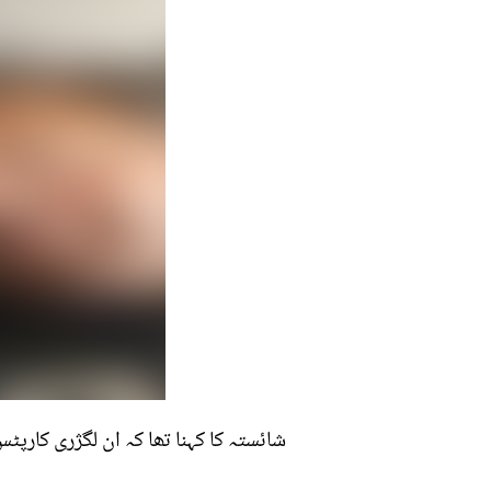
شائستہ کا کہنا تھا کہ ان لگژری کارپٹس کی قیمت م