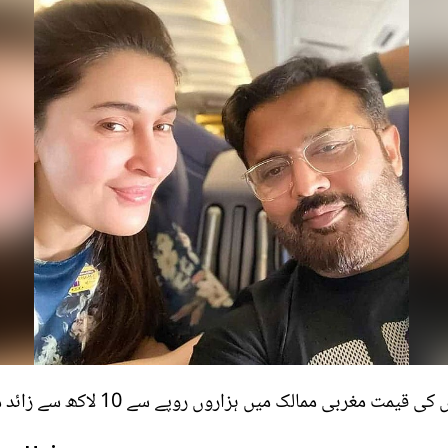
غربی ممالک میں ہزاروں روپے سے 10 لاکھ سے زائد میں بنتی ہے۔