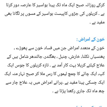
کرکے روزانہ صبح ایک ماہ تک پینا بواسیر کا عارصہ دور کرتا
ہے ۔ کریلوں کی جڑوں کاپیسٹ بواسیر کے مسوں پر لگانا بھی
مفید ہے ۔
خون کے امراض :
خون کے متعدد امراض جن میں فساد خون سے پھوڑے ،
پھنسیاں نکلنا، خارش، چنبل ، بھگندر، جالندھر شامل ہیں کے
علاج کیلئے کریلا بہت کار آمد ہے ۔ تازہ کریلوں کا جوس ایک
کپ، ایک چائے کا چمچ لیموں کا رس ملا کر صبح نہار منہ ایک
ایک چسکی پینا مفید ہے ۔پرانے امراض میں یہ علاج چار سے
چھ ماہ تک جاری رکھنا پڑتا ہے ۔