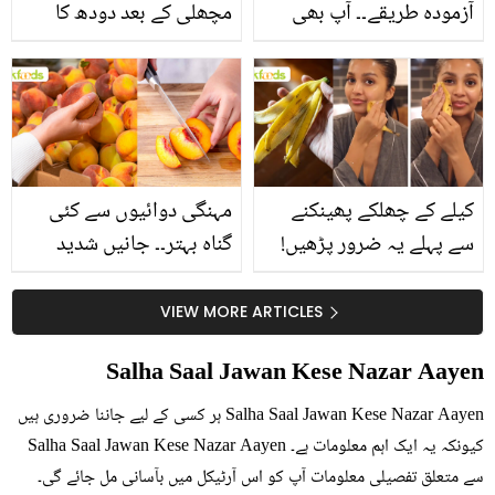
آزمودہ طریقے۔۔ آپ بھی
مچھلی کے بعد دودھ کا
جانیں انٹرنیشنل شیف کے
استعمال۔۔ جانیں کھانوں
بتائے راز
سے متعلق غلط فہمیوں کی
حقیقت کیا ہے اور افواہ
کیا؟
کیلے کے چھلکے پھینکنے
مہنگی دوائیوں سے کئی
سے پہلے یہ ضرور پڑھیں!
گناہ بہتر۔۔ جانیں شدید
جلد کے 3 بڑے مسائل کا
گرمی کے موسم میں آڑو
سستا اور قدرتی حل
کیوں کھانا چاہیے؟
VIEW MORE ARTICLES
Salha Saal Jawan Kese Nazar Aayen
Salha Saal Jawan Kese Nazar Aayen ہر کسی کے لیے جاننا ضروری ہیں
کیونکہ یہ ایک اہم معلومات ہے۔ Salha Saal Jawan Kese Nazar Aayen
سے متعلق تفصیلی معلومات آپ کو اس آرٹیکل میں بآسانی مل جائے گی۔