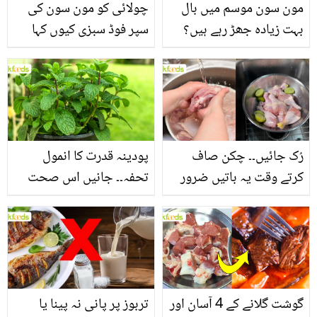
مون سون موسم میں بال
چولائی کو مون سون کی
بہت زیادہ جھڑ رہے ہیں؟
سپر فوڈ سبزی کیوں کہا
جانیں بالوں کو مضبوط
جاتا ہے؟ جانیں وٹامنز،
بنانے کے چند قدرتی طریقے
منرلز اور اینٹی آکسیڈنٹس
سے بھرپور اس سبزی کے
فائدے
رُک جائیں۔۔ چکن صاف
پودینہ قدرت کا انمول
کرتے وقت یہ باتیں ضرور
تحفہ۔۔ جانیں اس صحت
یاد رکھیں
بخش پتوں کے 10 حیرت
انگیز طبی فوائد
گوشت گلانے کے 4 آسان اور
تربوز پر پانی نہ پینا یا