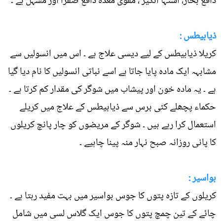
دافع بخار، اشتہا انگیز ، مقوی معدہ دافع صفرا اور مسہل ہے ۔
ذیابیطس :
کریلا ذیابیطس کے لیے دیسی علاج ہے ۔ اس میں انسولیں سے
مشابہہ ایک مادہ پایا جاتا ہے اسے نباتی انسولیں کا نام دیا گیا
ہے ۔ یہ مادہ خون اور پیشاب میں شوگر کی مقدار کم کرتا ہے ۔
حکماء پچھلے کئی برس سے ذیابیطس کے علاج میں کریلے
استعمال کرا رہے ہیں ۔ شوگر کے مریضوں کو چار پانچ کریلوں
کا پانی روزانہ صبح نہار منہ پینا چاہیے ۔
بواسیر :
کریلوں کے تازہ پتوں کا جوس بواسیر میں بہت مفید رہتا ہے ۔
چائے کے تین چمچ پتوں کا جوس ایک گلاس لسی میں شامل