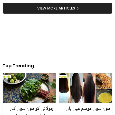
تیل گھر پر خود کیسے
بنائیں؟ جانیں اس کے
VIEW MORE ARTICLES
حیرت انگیز فائدے
Top Trending
مون سون موسم میں بال
چولائی کو مون سون کی