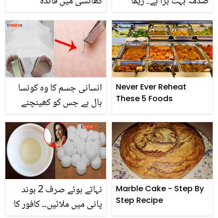
صدمہ بہت بڑا ہے.. ریما
کھانسی میں فائدہ
خان کی مولانا طارق جمیل
پہنچائے، گٹھیا کے درد کو
سے تعزیت! تصویر کے ساتھ
کم کرے۔ اجوائن سے کئی
پیغام بھی شئیر کردیا
امراض کا علاج ممکن ہے۔
انسانی جسم کا وہ کونسا
Never Ever Reheat
These 5 Foods
بال ہے جس کو کھینچنے
سے موت ہوسکتی ہے؟ اہم
معلومات جو آپ کے لیے
جاننا آج ہی ضروری ہے
ورنہ نقصان اٹھانا پڑسکتا
ہے
نہاتے ہوئے صرف 2 بوند
Marble Cake - Step By
Step Recipe
پانی میں ملائیں۔۔ کافور کا