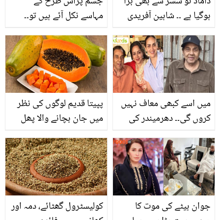
داماد تو سسر سے بھی بڑا
جسم پراس طرح کے
ہوگیا ہے ۔۔ شاہین آفریدی
مہاسے نکل آئے ہیں تو۔۔
کی ولیمہ تقریب، مہمانوں
جانیں اس عام سی چیز
کی آمد اور شاہد آفریدی کی
سے مہاسے کس طرح کم
چھیڑ چھاڑ، ویڈیو وائرل
کیے جاسکتے ہیں؟
میں اسے کبھی معاف نہیں
پپیتا قدیم لوگوں کی نظر
کروں گی۔۔ دھرمیندر کی
میں جان بچانے والا پھل
بگڑتی طبیعت پر ہیما مالنی
لیکن چند نقصانات بھی
کا بیان! ایشا دیول نے والد
کی صحت سے متعلق کیا
بتایا؟
جوان بیٹے کی موت کا
کولیسٹرول گھٹائے، دمہ اور