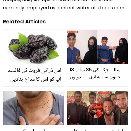
currently employed as content writer at kfoods.com.
Related Articles
اس ڈرائی فروٹ کے فائدے
18 سالہ لڑکے کی 35 سالہ
خاتون سے شادی ۔۔ دونوں
آپ کو اس کا مداح بنادیں
کو محبت کیسے ہوئی اور
گے
گھر والوں کو کس طرح
راضی کیا؟ جوڑے نے کہانی
بتادی