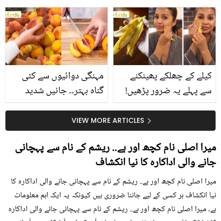
جانیں انٹرنیشنل شیف کے
استعمال۔۔ جانیں کھانوں
بتائے راز
سے متعلق غلط فہمیوں کی
حقیقت کیا ہے اور افواہ
کیا؟
کیلے کے چھلکے پھینکنے
مہنگی دوائیوں سے کئی
سے پہلے یہ ضرور پڑھیں!
گناہ بہتر۔۔ جانیں شدید
جلد کے 3 بڑے مسائل کا
گرمی کے موسم میں آڑو
سستا اور قدرتی حل
کیوں کھانا چاہیے؟
VIEW MORE ARTICLES
میرا اصلی نام کچھ اور ہے.. ریشم کے نام سے پہچانی
جانے والی اداکارہ کا نیا انکشاف
میرا اصلی نام کچھ اور ہے.. ریشم کے نام سے پہچانی جانے والی اداکارہ کا
نیا انکشاف ہر کسی کے لیے جاننا ضروری ہیں کیونکہ یہ ایک اہم معلومات
ہے۔ میرا اصلی نام کچھ اور ہے.. ریشم کے نام سے پہچانی جانے والی اداکارہ