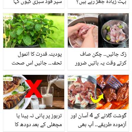
بہت زیادہ جھڑ رہے ہیں؟
سپر فوڈ سبزی کیوں کہا
جانیں بالوں کو مضبوط
جاتا ہے؟ جانیں وٹامنز،
بنانے کے چند قدرتی طریقے
منرلز اور اینٹی آکسیڈنٹس
سے بھرپور اس سبزی کے
فائدے
رُک جائیں۔۔ چکن صاف
پودینہ قدرت کا انمول
کرتے وقت یہ باتیں ضرور
تحفہ۔۔ جانیں اس صحت
یاد رکھیں
بخش پتوں کے 10 حیرت
انگیز طبی فوائد
گوشت گلانے کے 4 آسان اور
تربوز پر پانی نہ پینا یا
آزمودہ طریقے۔۔ آپ بھی
مچھلی کے بعد دودھ کا