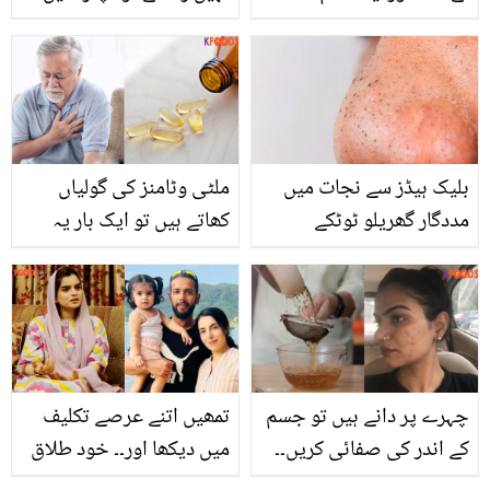
بہادری سے سامنا کرنے والی
60 سال کی عمر کے بعد
عورت کے ساتھ ایسا کیا ہوا
ماں باپ کا خیال کیسے
جس نے سب کو افسردہ کر
رکھیں؟ مفید مشورے
دیا؟
بلیک ہیڈز سے نجات میں
ملٹی وٹامنز کی گولیاں
مددگار گھریلو ٹوٹکے
کھاتے ہیں تو ایک بار یہ
بھی پڑھ لیں.. وٹامنز جان
لیوا کب بن جاتے ہیں؟
ماہرین کا انکشاف
چہرے پر دانے ہیں تو جسم
تمھیں اتنے عرصے تکلیف
کے اندر کی صفائی کریں۔۔
میں دیکھا اور۔۔ خود طلاق
جادوئی مشروب بنانے کا
لینے والی علیزہ سلطان،