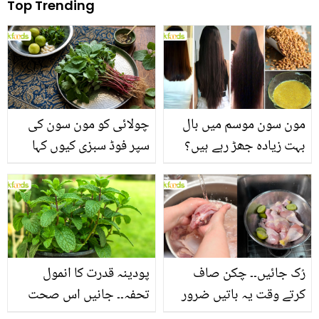
Top Trending
مون سون موسم میں بال
چولائی کو مون سون کی
بہت زیادہ جھڑ رہے ہیں؟
سپر فوڈ سبزی کیوں کہا
جانیں بالوں کو مضبوط
جاتا ہے؟ جانیں وٹامنز،
بنانے کے چند قدرتی طریقے
منرلز اور اینٹی آکسیڈنٹس
سے بھرپور اس سبزی کے
فائدے
رُک جائیں۔۔ چکن صاف
پودینہ قدرت کا انمول
کرتے وقت یہ باتیں ضرور
تحفہ۔۔ جانیں اس صحت
یاد رکھیں
بخش پتوں کے 10 حیرت