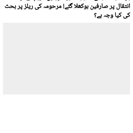
انتقال پر صارفین بوکھلا گئے! مرحومہ کی ریلز پر بحث
کی کیا وجہ ہے؟