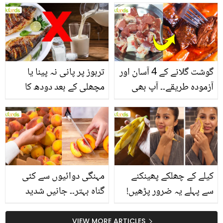
انگیز طبی فوائد
گوشت گلانے کے 4 آسان اور
تربوز پر پانی نہ پینا یا
آزمودہ طریقے۔۔ آپ بھی
مچھلی کے بعد دودھ کا
جانیں انٹرنیشنل شیف کے
استعمال۔۔ جانیں کھانوں
بتائے راز
سے متعلق غلط فہمیوں کی
حقیقت کیا ہے اور افواہ
کیا؟
کیلے کے چھلکے پھینکنے
مہنگی دوائیوں سے کئی
سے پہلے یہ ضرور پڑھیں!
گناہ بہتر۔۔ جانیں شدید
جلد کے 3 بڑے مسائل کا
گرمی کے موسم میں آڑو
سستا اور قدرتی حل
کیوں کھانا چاہیے؟
VIEW MORE ARTICLES