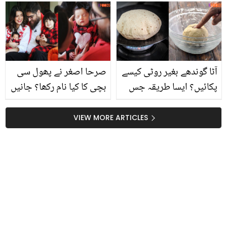
طریقہ جو خون اندر سے
ثانیہ اشفاق کے لیئے میدان
صاف کر کے چہرہ جگمگا
میں آگئیں
دے
آٹا گوندھے بغیر روٹی کیسے
صرحا اصغر نے پھول سی
پکائیں؟ ایسا طریقہ جس
بچی کا کیا نام رکھا؟ جانیں
نے ہر عورت کی مشکل
اس کے خوبصورت معنیٰ
آسان کر دی
VIEW MORE ARTICLES