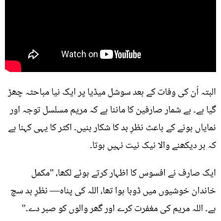
البتہ اُن کی وفات کے بعد سوشل میڈیا پر ایک نیا مباحثہ چھڑ
گیا ہے۔ بے شمار صارفین کا ماننا ہے کہ مریم مسلسل توجہ اور
نمایاں ہونے کے باعث نظرِ بد کا شکار بنیں۔ اکثر کا یہی کہنا ہے
کہ ہر دیکھنے والا نیک نیت نہیں ہوتا۔
ایک صارف نے افسوس کا اظہار کرتے ہوئے لکھا، "مکمل
خاندان خوشیوں میں ڈوبا ہوا تھا، اللہ کی پناہ— نظرِ بد سچ
ہے۔ اللہ مریم کی مغفرت کرے اور گھر والوں کو صبر دے۔"