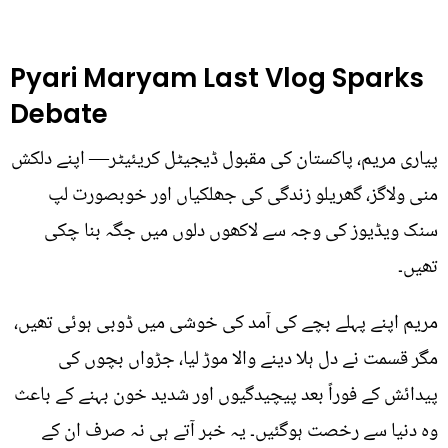
Pyari Maryam Last Vlog Sparks
Debate
پیاری مریم، پاکستان کی مقبول ڈیجیٹل کریئیٹر— اپنے دلکش
منی ولاگز، گھریلو زندگی کی جھلکیاں اور خوبصورت لپ
سنک ویڈیوز کی وجہ سے لاکھوں دلوں میں جگہ بنا چکی
تھیں۔
مریم اپنے پہلے بچے کی آمد کی خوشی میں ڈوبی ہوئی تھیں،
مگر قسمت نے دل ہلا دینے والا موڑ لیا، جڑواں بچوں کی
پیدائش کے فوراً بعد پیچیدگیوں اور شدید خون بہنے کے باعث
وہ دنیا سے رخصت ہوگئیں۔ یہ خبر آتے ہی نہ صرف ان کے