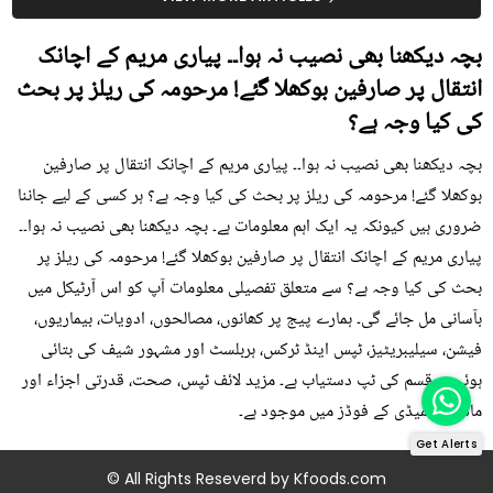
بچہ دیکھنا بھی نصیب نہ ہوا۔۔ پیاری مریم کے اچانک
انتقال پر صارفین بوکھلا گئے! مرحومہ کی ریلز پر بحث
کی کیا وجہ ہے؟
بچہ دیکھنا بھی نصیب نہ ہوا۔۔ پیاری مریم کے اچانک انتقال پر صارفین
بوکھلا گئے! مرحومہ کی ریلز پر بحث کی کیا وجہ ہے؟ ہر کسی کے لیے جاننا
ضروری ہیں کیونکہ یہ ایک اہم معلومات ہے۔ بچہ دیکھنا بھی نصیب نہ ہوا۔۔
پیاری مریم کے اچانک انتقال پر صارفین بوکھلا گئے! مرحومہ کی ریلز پر
بحث کی کیا وجہ ہے؟ سے متعلق تفصیلی معلومات آپ کو اس آرٹیکل میں
بآسانی مل جائے گی۔ ہمارے پیج پر کھانوں، مصالحوں، ادویات، بیماریوں،
فیشن، سیلیبریٹیز، ٹپس اینڈ ٹرکس، ہربلسٹ اور مشہور شیف کی بتائی
ہوئی ہر قسم کی ٹپ دستیاب ہے۔ مزید لائف ٹپس، صحت، قدرتی اجزاء اور
ماڈرن ریمیڈی کے فوڈز میں موجود ہے۔
Get Alerts
© All Rights Reseverd by
Kfoods.com