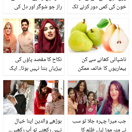
خون کی کمی دور کرنے تک
راز جو شوگر اور دل کی
لال لوبیہ کس قدر فائدے
بیماری جیسی مشکل کو
مند ہے؟ جانیئے اس کے
کرے کنٹرول اور بچائیں آپ
حیران کُن فوائد اور
کو مہنگی دوائیوں سے
استعمال کرنے کا صحیح
طریقہ
ناشپاتی کھانے سے کن
نکاح کا مقصد پاؤں کی
بیماریوں کا خاتمہ ممکن
بیڑیاں بننا نہیں ہوتا.. ایک
ہے؟ ابھی جانیں، کھائیں
ساتھ مقابلے کا امتحان
اور بھرپور فائدہ اٹھائیں
پاس کرنے والے جوڑے نے
کامیابی کی کیا وجہ بتائی؟
جب میرا چہرہ جلا تو سب
بوڑھے والدین اپنا خیال
نے منہ موڑ لیا۔۔ ظلم کا
نہیں رکھتے تو آپ رکھیں۔۔