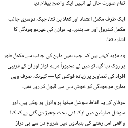
تمام صورت حال نے انہیں ایک واضح پیغام دیا
ایک طرف مکمل اعتماد اور کھلا پن تھا، جبکہ دوسری جانب
مکمل کنٹرول اور حد بندی۔ یہ توازن کی غیرموجودگی کا
اشارہ تھا۔
وہ مزید کہتے ہیں کہ، جب ہمیں دلہن کی جانب سے مکمل طور
پر روک دیا گیا، تو میں نے مجبوراً مریم نواز اور ان کے قریبی
افراد کی تصاویر پر زیادہ فوکس کیا — کیونکہ صرف وہی
ہماری موجودگی کو خوش دلی سے قبول کر رہے تھے۔
عرفان کے یہ الفاظ سوشل میڈیا پر وائرل ہو چکے ہیں، اور
سوشل صارفین میں ایک نئی بحث چھیڑ دی گئی ہے کہ کیا
واقعی اس رشتے کی بنیادوں میں شروع دن سے ہی دراڑ