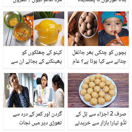
کام، مگر یہ آنے والے وقت
سے لے کر ڈراموں تک کی
میں بچوں کو کن مشکلات
کہانی! ذمہ دار کون؟
کا شکار کر سکتا ہے ماہرین
کی راۓ جانیں
بچوں کو چٹکی بھر جائفل
کینو کے چھلکوں کو
چٹانے سے کیا ہوتا ہے؟ عام
پھینکنے کے بجائے ان سے
سی جائفل کے چند انوکھے
وائٹننگ لوشن بنائیں جو
فائدے
آپ کی جلد کو چمکدار اور
بے داغ بنائے
صرف 2 اجزاء سے تِل کے
گردن اور کمر کے درد سے
لڈّو تیار! بازار سے خریدنے
تھوڑی دیر میں نجات
کے بجائے گھر میں ڈھیر
پائیں۔۔ جسم کا درد فوری