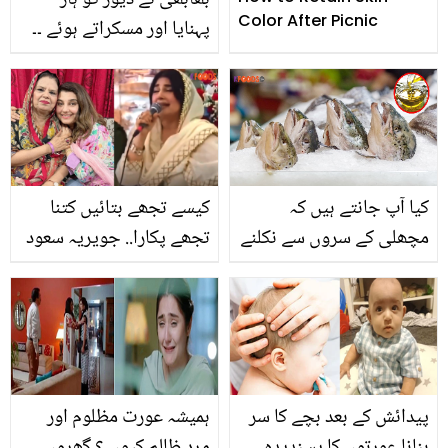
Color After Picnic
پہنایا اور مسکراتے ہوئے ۔۔
شاداب کے سر پر سہرا
سجنے والا ہے، حسن علی
کی بیوی نے کیسے شاداب
خان کی مہندی کو خاص بنا
دیا، ویڈیو
کیا آپ جانتے ہیں کہ
کیسے تجھے بتائیں کتنا
مچھلی کے سروں سے نکلنے
تجھے پکارا.. جویریہ سعود
والی چکنائی سے کیا ہوتا
ماں کے لئے کلام پڑھتے ہوئے
ہے ؟ مچھلی کا سر کھانے
پھوٹ پھوٹ کر رونے لگیں!
کے 5 انمول فائدے جو کریں
ویڈیو
آپ کی بڑی مشکل آسان
پیدائش کے بعد بچے کا سر
ہمیشہ عورت مظلوم اور
بنانا عورتوں کا پسندیدہ
مرد ظالم کیوں ؟ گھروں