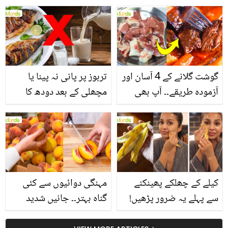
یاد رکھیں
بخش پتوں کے 10 حیرت
انگیز طبی فوائد
گوشت گلانے کے 4 آسان اور
تربوز پر پانی نہ پینا یا
آزمودہ طریقے۔۔ آپ بھی
مچھلی کے بعد دودھ کا
جانیں انٹرنیشنل شیف کے
استعمال۔۔ جانیں کھانوں
بتائے راز
سے متعلق غلط فہمیوں کی
حقیقت کیا ہے اور افواہ
کیا؟
کیلے کے چھلکے پھینکنے
مہنگی دوائیوں سے کئی
سے پہلے یہ ضرور پڑھیں!
گناہ بہتر۔۔ جانیں شدید
جلد کے 3 بڑے مسائل کا
گرمی کے موسم میں آڑو