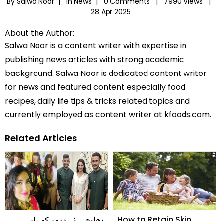
By Salwa Noor |
In
News
|
0 Comments |
7990 Views |
28 Apr 2025
About the Author:
Salwa Noor is a content writer with expertise in
publishing news articles with strong academic
background. Salwa Noor is dedicated content writer
for news and featured content especially food
recipes, daily life tips & tricks related topics and
currently employed as content writer at kfoods.com.
Related Articles
بھابھی نے دیور کو ہار
How to Retain Skin