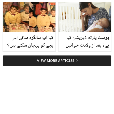
سارے لڈّو بنائیں اور جی
ختم کرنے کے وہ طریقے جو
بھر کے کھائیں اور بچوں کو
ڈاکٹر بھی بتاتے ہیں
بھی کھلائیں
پوسٹ پارٹم ڈپریشن کیا
کیا آپ سالگرہ مناتے اس
ہے؟ بعد از ولادت خواتین
بچے کو پہچان سکتے ہیں؟
کس ذہنی تناؤ یا ڈپریشن
کون جانتا تھا کہ ایک دن
سے گزرتی ہے۔ایسے میں
اتنا بڑا اداکار بن جائے گا
VIEW MORE ARTICLES
گھر والوں کو کیا کرنا
چاہیے؟