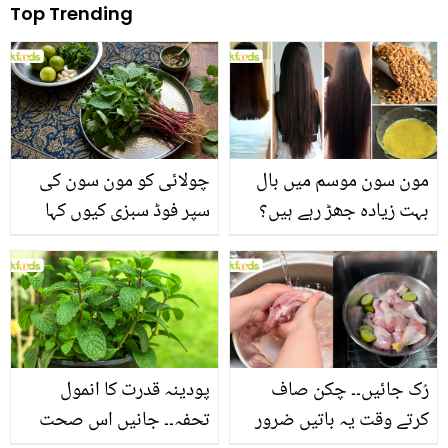
Top Trending
مون سون موسم میں بال
چولائی کو مون سون کی
بہت زیادہ جھڑ رہے ہیں؟
سپر فوڈ سبزی کیوں کہا
جانیں بالوں کو مضبوط
جاتا ہے؟ جانیں وٹامنز،
بنانے کے چند قدرتی طریقے
منرلز اور اینٹی آکسیڈنٹس
سے بھرپور اس سبزی کے
فائدے
رُک جائیں۔۔ چکن صاف
پودینہ قدرت کا انمول
کرتے وقت یہ باتیں ضرور
تحفہ۔۔ جانیں اس صحت