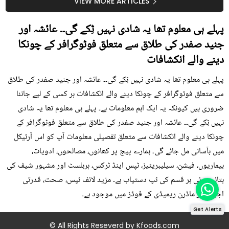
سستا اور قدرتی حل
کیوں کھانا چاہیے؟
VIEW MORE ARTICLES
پہلے ہی معلوم تھا یہ شادی نہیں ٹِکے گی۔۔ عائشہ اور
جنید صفدر کی طلاق سے متعلق فوٹوگرافر کے چونکا
دینے والے انکشافات
پہلے ہی معلوم تھا یہ شادی نہیں ٹِکے گی۔۔ عائشہ اور جنید صفدر کی طلاق
سے متعلق فوٹوگرافر کے چونکا دینے والے انکشافات ہر کسی کے لیے جاننا
ضروری ہیں کیونکہ یہ ایک اہم معلومات ہے۔ پہلے ہی معلوم تھا یہ شادی
نہیں ٹِکے گی۔۔ عائشہ اور جنید صفدر کی طلاق سے متعلق فوٹوگرافر کے
چونکا دینے والے انکشافات سے متعلق تفصیلی معلومات آپ کو اس آرٹیکل
میں بآسانی مل جائے گی۔ ہمارے پیج پر کھانوں، مصالحوں، ادویات،
بیماریوں، فیشن، سیلیبریٹیز، ٹپس اینڈ ٹرکس، ہربلسٹ اور مشہور شیف کی
بتائی ہوئی ہر قسم کی ٹپ دستیاب ہے۔ مزید لائف ٹپس، صحت، قدرتی
اجزاء اور ماڈرن ریمیڈی کے فوڈز میں موجود ہے۔
Get Alerts
© All Rights Reseverd by
Kfoods.com