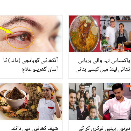
پاکستانی تہہ والی بریانی
آنکھ کی گوہانجی (دانہ) کا
تھائی لینڈ میں کیسے بنائی
آسان گھریلو علاج
جاتی ہے؟ جانیئے ماہر شیف
کا بتایا ہوا کھانے کو ذائقہ
دار بنانے کا آسان طریقہ
دونوں بہنیں نوکری کر کے
شیف کھانوں میں ذائقہ