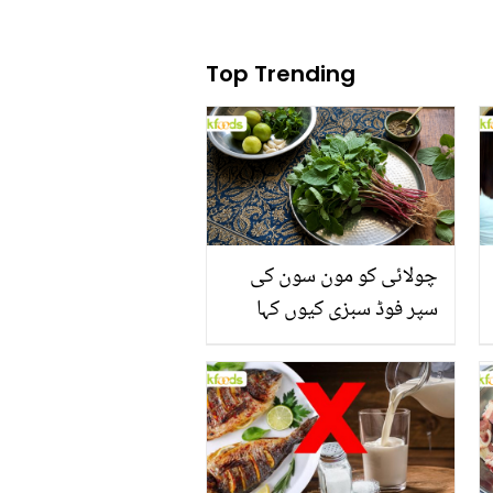
Top Trending
چولائی کو مون سون کی
سپر فوڈ سبزی کیوں کہا
جاتا ہے؟ جانیں وٹامنز،
منرلز اور اینٹی آکسیڈنٹس
سے بھرپور اس سبزی کے
فائدے