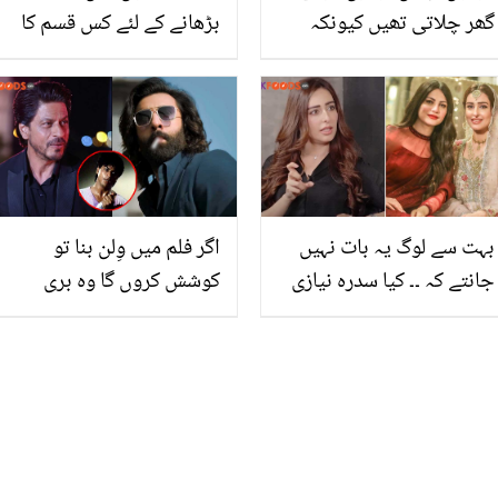
گھر چلاتی تھیں کیونکہ
بڑھانے کے لئے کس قسم کا
پیسے نہیں تھے.. والد کی
گرم مصالحہ استعمال کرتے
موت کیسے ہوئی؟ شعیب
ہیں؟ ایسا گرم مصالحہ جو
ملک بتاتے رو پڑے
آپ کے کھانوں میں بھی
جان ڈال دے
بہت سے لوگ یہ بات نہیں
اگر فلم میں وِلن بنا تو
جانتے کہ ۔۔ کیا سدرہ نیازی
کوشش کروں گا وہ بری
شادی شدہ ہیں؟ شو میں
موت مرے ۔۔ شاہ رخ خان کا
نجی زندگی سے متعلق اہم
رنبیر کپور کی فلم 'اینیمل'
انکشاف کردیا
کے بعد بیان سامنے آگیا،
انٹرویو میں کیا کہا؟