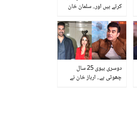
کرتے ہیں اور.. سلمان خان
بہنوئی آیوش شرما کے
ساتھ کیا سلوک کرتے ہیں؟
دوسری بیوی 25 سال
چھوٹی ہے.. ارباز خان نے
شوریٰ خان کو شادی کے لئے
کہاں پسند کیا تھا؟ دلچسپ
انکشافات