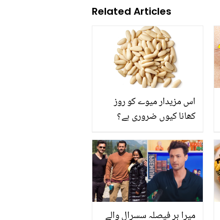
Related Articles
اس مزیدار میوے کو روز
کھانا کیوں ضروری ہے؟
جانیئے وہ فوائد جو جان کر
آپ بھی اسے خریدنے پر
مجبور ہو جائیں گے
میرا ہر فیصلہ سسرال والے