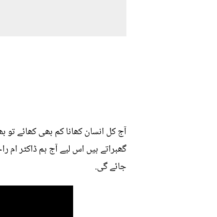
آج کل انسان کھانا کم بھی کھائے تو 
گھبراتے ہیں اس لیے آج ہم ڈاکٹر ام ر
جائے گی.