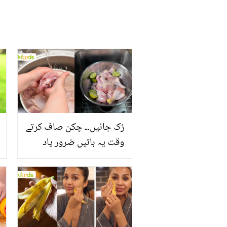
رُک جائیں۔۔ چکن صاف کرتے
وقت یہ باتیں ضرور یاد
رکھیں