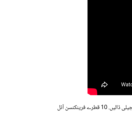
اس کے لئے صرف 3 چیزوں کی ضرورت ہے. ایک پیالی میں ادرک کا رس نکالیں اور تھوڑی سی پیٹرولیم جیلی ڈالیں. 10 قطرے فرینکنسن آئل