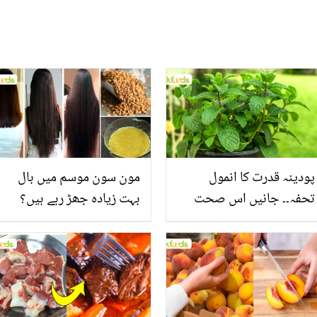
پودینہ قدرت کا انمول
مون سون موسم میں بال
تحفہ۔۔ جانیں اس صحت
بہت زیادہ جھڑ رہے ہیں؟
بخش پتوں کے 10 حیرت
جانیں بالوں کو مضبوط
انگیز طبی فوائد
بنانے کے چند قدرتی طریقے