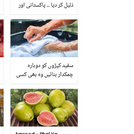
ذلیل کر دیا ۔۔ پاکستانی اور
بھارتی کھلاڑیوں کا وہ فرق،
جس سے بھارتی بھی
شرمندہ ہو جاتے ہیں،
دیکھیے
سفید کپڑوں کو دوبارہ
چمکدار بنائیں وہ بھی کسی
مہنگے واشنگ پاؤڈر کے بغیر
صرف اس گھریلو نسخے کی
مدد سے اور کپڑوں کی رونق
واپس لائیں