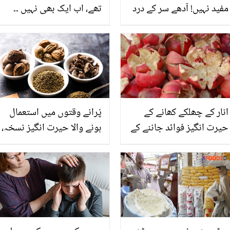
مفید نہیں! آدھے سر کے درد
تھے، اب ایک بھی نہیں ۔۔
سے لے کر دمہ کی بیماری تک
گھر بیٹھے اس لڑکی نے
ریٹھا کتنا فائدے مند ہے؟
فیشل ہیئر کا خاتمہ کیسے
جانیئے
کیا؟ جانیں 200 روپے میں
ملنے والی اس سستی چیز
کے مہنگے فائدے
انار کے چھلکے کھانے کے
پُرانے وقتوں میں استعمال
حیرت انگیز فوائد جاننے کے
ہونے والا حیرت انگیز نسخہ،
بعد آپ بھی اسے کبھی
جانیئے ترپھلہ کیا ہے؟ اس
پھینکیں گے نہیں
کے ایسے فوائد جو جان کر
آپ بھی دنگ رہ جائیں گے