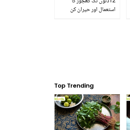
12دنوں تک کھجور کا
استعمال اور حیران کن
نتائج
Top Trending