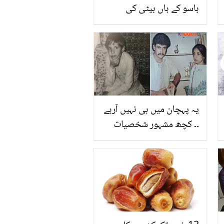
باسو کے ہاں بیٹی کی
پیدائش
یہ پہچان میں ہی نہیں آرہے
۔۔ کچھ مشہور شخصیات
کی پرانی تصویریں جو اب
بالکل بدل گئے ہیں