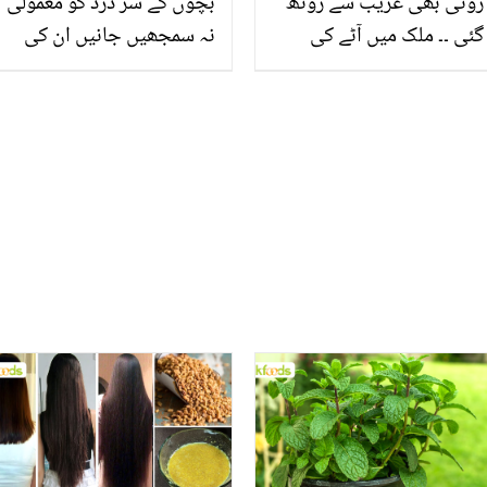
روٹی بھی غریب سے روٹھ
بچوں کے سر درد کو معمولی
گئی ۔۔ ملک میں آٹے کی
نہ سمجھیں جانیں ان کی
قیمت تاریخ کی بلند ترین
وجوہات اور علاج
سطح پر پہنچ گئی