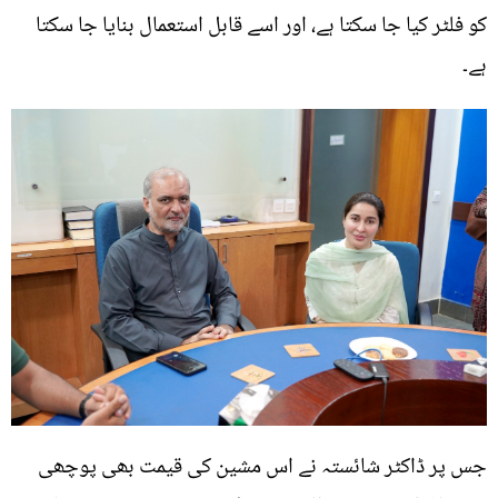
کو فلٹر کیا جا سکتا ہے، اور اسے قابل استعمال بنایا جا سکتا
ہے۔
جس پر ڈاکٹر شائستہ نے اس مشین کی قیمت بھی پوچھی