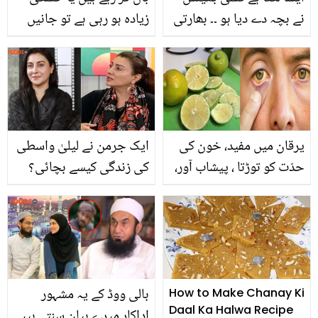
نے بچہ دے دیا ہو ۔۔ بھارتی
زیادہ ہو رہی ہے تو جانیں
پہلی مرتبہ خود پر ہونے
پیاز کا تیل کس طرح سے
والی تنقید کا جواب دیتے
آپ کو گنج پن سے بچا سکتا
ہوئے رو پڑیں، ویڈیو وائرل
ہے؟ شیف اعجاز انصاری کی
بتائی ہوئی بہترین ٹپ
یرقان میں مفید، خون کی
ایک جرمن نے لیلیٰ واسطی
حدّت کو توڑتا ، پیشاب آور،
کی زندگی کیسے بچائی؟
دل کی طاقت کو بحال
کینسر کا شکار اداکارہ کے
رکھتا ہے ۔۔ مِٹھا قدرت کا
انکشاف نے سب کو چونکا
انمول تحفہ
دیا
بالی ووڈ کے یہ مشہور
How to Make Chanay Ki
Daal Ka Halwa Recipe
اداکار میرے بیان سنتے ہیں