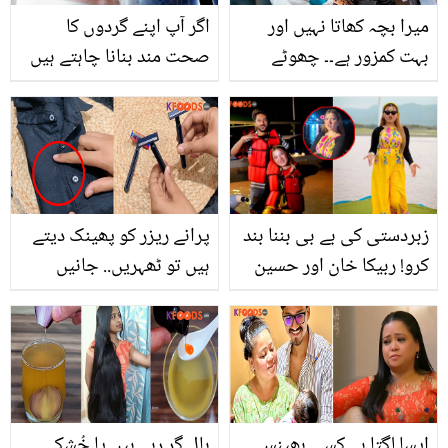
میرا بچہ کھاتا نہیں اور
اگر آپ اپنے گردوں کا
بہت کمزور ہے۔۔ چھوٹے
صحت مند بنانا چاہتے ہیں
بچوں کا وزن بڑھانے اور
تو آج سے ہی ہماری بتائی
کمزوری دور کرنے کے لئے
ہوئی غذاؤں کا استعمال
ڈاکٹر کے بتائے گئے چند
شروع کر دیں تاکہ آپ رہیں
طریقے
گردوں کی ہر بیماری سے
دور
زبردستی کی بے بی بننا بند
پرانے ریزر کو پھینک دیتے
کرو! ربیکا خان اور حسین
ہیں تو ٹھہریں.. جانیں
کے شادی کے بعد سیر
انھیں مفت ٹھیک کرنے اور
سپاٹے، وائرل ویڈیو پر جم
استعمال کے چند طریقے جو
کے ٹرولنگ
آپ کے پیسوں کی بھی
بچت کریں
ایسا لگتا ہے کسی بھینس
بال گر رہے ہیں یا خُشکی