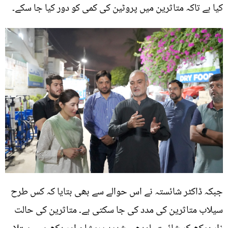
کیا ہے تاکہ متاثرین میں پروٹین کی کمی کو دور کیا جا سکے۔
جبکہ ڈاکٹر شائستہ نے اس حوالے سے بھی بتایا کہ کس طرح
سیلاب متاثرین کی مدد کی جا سکتی ہے۔ متاثرین کی حالت