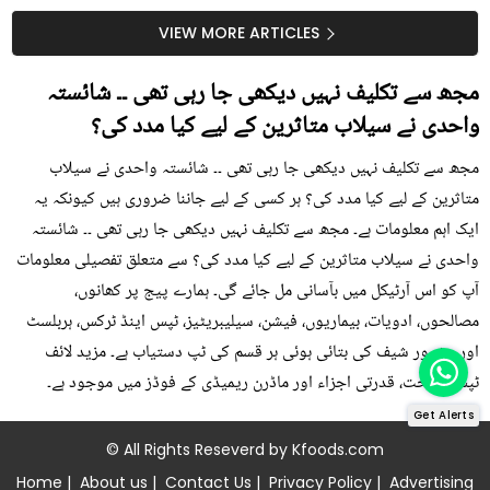
جلد کے 3 بڑے مسائل کا
گرمی کے موسم میں آڑو
سستا اور قدرتی حل
کیوں کھانا چاہیے؟
VIEW MORE ARTICLES
مجھ سے تکلیف نہیں دیکھی جا رہی تھی ۔۔ شائستہ
واحدی نے سیلاب متاثرین کے لیے کیا مدد کی؟
مجھ سے تکلیف نہیں دیکھی جا رہی تھی ۔۔ شائستہ واحدی نے سیلاب
متاثرین کے لیے کیا مدد کی؟ ہر کسی کے لیے جاننا ضروری ہیں کیونکہ یہ
ایک اہم معلومات ہے۔ مجھ سے تکلیف نہیں دیکھی جا رہی تھی ۔۔ شائستہ
واحدی نے سیلاب متاثرین کے لیے کیا مدد کی؟ سے متعلق تفصیلی معلومات
آپ کو اس آرٹیکل میں بآسانی مل جائے گی۔ ہمارے پیج پر کھانوں،
مصالحوں، ادویات، بیماریوں، فیشن، سیلیبریٹیز، ٹپس اینڈ ٹرکس، ہربلسٹ
اور مشہور شیف کی بتائی ہوئی ہر قسم کی ٹپ دستیاب ہے۔ مزید لائف
ٹپس، صحت، قدرتی اجزاء اور ماڈرن ریمیڈی کے فوڈز میں موجود ہے۔
Get Alerts
© All Rights Reseverd by
Kfoods.com
Home
|
About us
|
Contact Us
|
Privacy Policy
|
Advertising