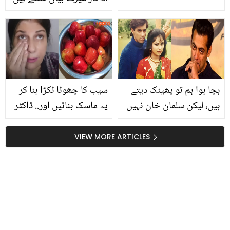
۔۔ مولانا طارق جمیل نے ثناء
خان کے بچے کے نام سے
متعلق کیا بتایا؟ دلچسپ
گفتگو
بچا ہوا ہم تو پھینک دیتے
سیب کا چھوٹا ٹکڑا بنا کر
ہیں، لیکن سلمان خان نہیں
یہ ماسک بنائیں اور.. ڈاکٹر
! مشہور اداکارہ نے سلمان
بلقیس نے بتایا صرف ایک
کے بچے ہوئے کھانے کی
دن میں فیشل جیسی چمک
VIEW MORE ARTICLES
ایسی حقیقت بتا دی کہ
حاصل کرنے کا زبردست
لوگ حیران رہ جائیں
ماسک