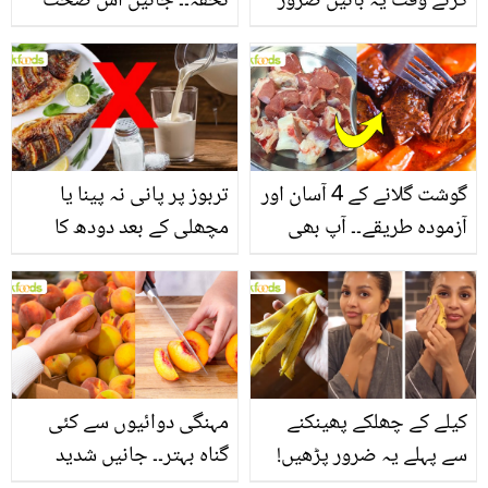
کرتے وقت یہ باتیں ضرور
تحفہ۔۔ جانیں اس صحت
یاد رکھیں
بخش پتوں کے 10 حیرت
انگیز طبی فوائد
گوشت گلانے کے 4 آسان اور
تربوز پر پانی نہ پینا یا
آزمودہ طریقے۔۔ آپ بھی
مچھلی کے بعد دودھ کا
جانیں انٹرنیشنل شیف کے
استعمال۔۔ جانیں کھانوں
بتائے راز
سے متعلق غلط فہمیوں کی
حقیقت کیا ہے اور افواہ
کیا؟
کیلے کے چھلکے پھینکنے
مہنگی دوائیوں سے کئی
سے پہلے یہ ضرور پڑھیں!
گناہ بہتر۔۔ جانیں شدید