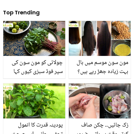
Top Trending
مون سون موسم میں بال
چولائی کو مون سون کی
بہت زیادہ جھڑ رہے ہیں؟
سپر فوڈ سبزی کیوں کہا
جانیں بالوں کو مضبوط
جاتا ہے؟ جانیں وٹامنز،
بنانے کے چند قدرتی طریقے
منرلز اور اینٹی آکسیڈنٹس
سے بھرپور اس سبزی کے
فائدے
رُک جائیں۔۔ چکن صاف
پودینہ قدرت کا انمول