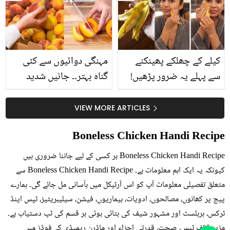
بتائے راز
سے متعلق غلط فہمیوں کی
حقیقت کیا ہے اور افواہ
کیا؟
کیلے کے چھلکے پھینکنے
مہنگی دوائیوں سے کئی
سے پہلے یہ ضرور پڑھیں!
گناہ بہتر۔۔ جانیں شدید
جلد کے 3 بڑے مسائل کا
گرمی کے موسم میں آڑو
سستا اور قدرتی حل
کیوں کھانا چاہیے؟
VIEW MORE ARTICLES
Boneless Chicken Handi Recipe
Boneless Chicken Handi Recipe ہر کسی کے لیے جاننا ضروری ہیں
کیونکہ یہ ایک اہم معلومات ہے۔ Boneless Chicken Handi Recipe سے
متعلق تفصیلی معلومات آپ کو اس آرٹیکل میں بآسانی مل جائے گی۔ ہمارے
پیج پر کھانوں، مصالحوں، ادویات، بیماریوں، فیشن، سیلیبریٹیز، ٹپس اینڈ
ٹرکس، ہربلسٹ اور مشہور شیف کی بتائی ہوئی ہر قسم کی ٹپ دستیاب ہے۔
مزید لائف ٹپس، صحت، قدرتی اجزاء اور ماڈرن ریمیڈی کے فوڈز میں