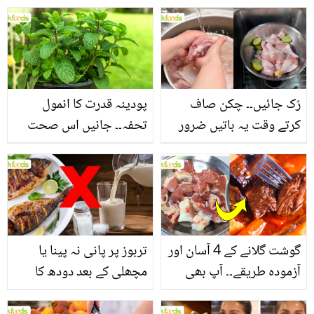
جانیں بالوں کو مضبوط
جاتا ہے؟ جانیں وٹامنز،
بنانے کے چند قدرتی طریقے
منرلز اور اینٹی آکسیڈنٹس
سے بھرپور اس سبزی کے
فائدے
رُک جائیں۔۔ چکن صاف
پودینہ قدرت کا انمول
کرتے وقت یہ باتیں ضرور
تحفہ۔۔ جانیں اس صحت
یاد رکھیں
بخش پتوں کے 10 حیرت
انگیز طبی فوائد
گوشت گلانے کے 4 آسان اور
تربوز پر پانی نہ پینا یا
آزمودہ طریقے۔۔ آپ بھی
مچھلی کے بعد دودھ کا
جانیں انٹرنیشنل شیف کے
استعمال۔۔ جانیں کھانوں