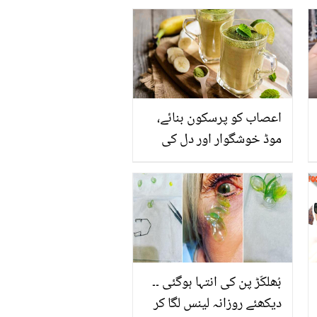
کی اندیکھی تصاویر جو
اس سے پہلے آپ نے بھی
نہیں دیکھی ہوں گی
اعصاب کو پرسکون بنائے،
موڈ خوشگوار اور دل کی
صحت کے لئے بہترین ۔۔ کیلے
کی چائے بےخوابی کا سستا
اور آزمودہ نسخہ
بُھلکّڑ پن کی انتہا ہوگئی ۔۔
دیکھئے روزانہ لینس لگا کر