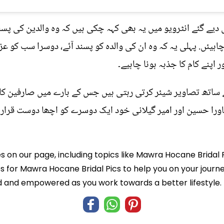
ے گئے انٹرویو میں یہ بھی کہہ چکی ہیں کہ وہ والدین کی پسن
لازمی ہونی چاہیئں. پہلی یہ کہ وہ ان کی والدہ کو پسند آئے، دوسرا سب ک
اپنے کام کا جذبہ ہونا چاہیے۔
کے ساتھ تصاویر شیئر کرتی رہتی ہیں جس کے بارے میں صارفین کا
اورا حسین اور امیر گیلانی خود ایک دوسرے کو اچھا دوست قرار د
es on our page, including topics like Mawra Hocane Bridal 
ps for Mawra Hocane Bridal Pics to help you on your journe
 and empowered as you work towards a better lifestyle.