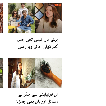
حیرت انگیز فوائد جو آپ
دیں آپ کو بہترین نتائج
پہلے ماں کہتی تھی جس
گھر ڈولی جائے وہاں سے
جنازہ ہی نکلے.. خود طلاق
سے گزرنے والی جگن کاظم
کی شادی شدہ جوڑوں پر
کڑی تنقید
اِن فرٹیلیٹی سے جگر کے
مسائل اور بال بھی جھڑنا