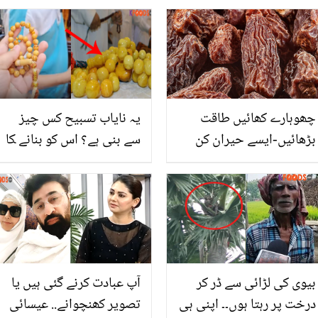
چھوہارے کھائیں طاقت
یہ نایاب تسبیح کس چیز
بڑھائیں-ایسے حیران کن
سے بنی ہے؟ اس کو بنانے ‍کا
فوائد جن سے آپ ناواقف
طریقہ اور ہدیہ جان کر آپ
ہیں
حیران رہ جائیں گے
بیوی کی لڑائی سے ڈر کر
آپ عبادت کرنے گئی ہیں یا
درخت پر رہتا ہوں۔۔ اپنی ہی
تصویر کھنچوانے.. عیسائی