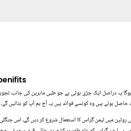
enifits
ُنا ہوگا یہ دراصل ایک جڑی بوٹی ہے جو طبی ماہرین کی جانب تج
صل ہوتے ہیں وہ کونسے فوائد ہیں یہ آج ہم آپ کو بتائیں گے۔
ی روٹین میں لیمن گراس کا استعمال شروع کر دیں گے، اس جنگ
گراس ہے لیمن گراس کو عام طور پر کشمیری چائے، قہوے، مرغی، م