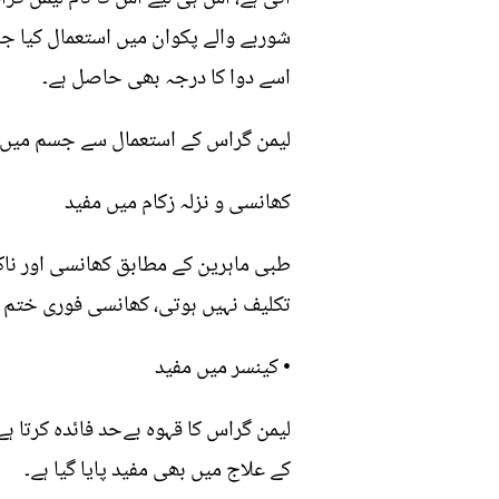
شوربے والے پکوان میں استعمال کیا ج
اسے دوا کا درجہ بھی حاصل ہے۔
لیمن گراس کے استعمال سے جسم میں کی
کھانسی و نزلہ زکام میں مفید
طبی ماہرین کے مطابق کھانسی اور ناک
تکلیف نہیں ہوتی، کھانسی فوری ختم ہوتی ہے تاہم اس کا استعمال 2 سے 
• کینسر میں مفید
لیمن گراس کا قہوہ بےحد فائدہ کرتا
کے علاج میں بھی مفید پایا گیا ہے۔