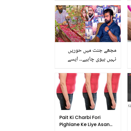
تربوز کے چھلکوں کے وہ
فائدے جو زندگی بدل دیں!
جانیں استعمال کا طریقہ
مجھے جنت میں حوریں
نہیں بیوی چاہیے۔۔ ایسے
نوجوان کی کہانی، ماں باپ
کی پسند کی شادی کرنے والا
بیوی کے انتقال نے کیسے
زندگی بدل دی؟ دیکھیے
Pait Ki Charbi Fori
Pighlane Ke Liye Asan