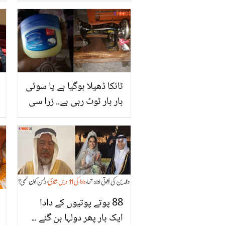
کی ضرورت نہیں۔۔ جائفل
کو روزانہ استعمال کرنے سے
آپ کے جسم میں کونسی
تبدیلیاں پیدا ہوتی ہیں؟
ٹانکا ڈھیلا ہوگیا ہے یا سوئی
بار بار ٹوٹ رہی ہے.. زرا سی
پیٹرولیم جیلی سے سلائی
مشین کیسے ٹھیک کریں؟
ہزاروں روپے بچانے والے
ٹوٹکے
88 پوتے پوتیوں کے دادا
ایک بار پھر دولہا بن گئے ۔۔