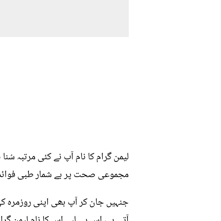
لیمن گرام کا نام آپ نے کئی مرتبہ س
مجموعی صحت پر بے شمار طبی فوائد حا
جنہیں جان کر آپ بھی اپنی روزمرہ ک
آتی ہے، اس ہی لیے اس کا نام لیمن 