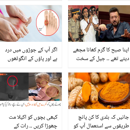
چائلڈ آرٹسٹ اب کیسی نظر
کے لیئے گھر میں بنائیں
آتی ہیں؟ دیکھیں
اینٹی سیپٹک ماسک! جو
دانے کے نشان تک مٹا دے
اپنا صبح کا گرم کھانا مجھے
اگر آپ کے جوڑوں میں درد
دیتے تھے ۔۔ جیل کے سخت
ہے اور پاؤں کے انگوٹھوں
حالات میں فجر کے وقت
میں سوجن آ رہی ہے تو زرا
ملنے والا کھانا مسلمان
رُکیں۔۔۔ جان لیں کہ کہیں یہ
سنجے دت کو کیوں کھلاتے
یورک ایسڈ کی علامات تو
تھے؟
نہیں
جانیں کہ ہلدی کا کن پانچ
کبھی بچوں کو اکیلا مت
طریقوں سے استعمال آپ کو
چھوڑا کریں ۔۔ رات کے