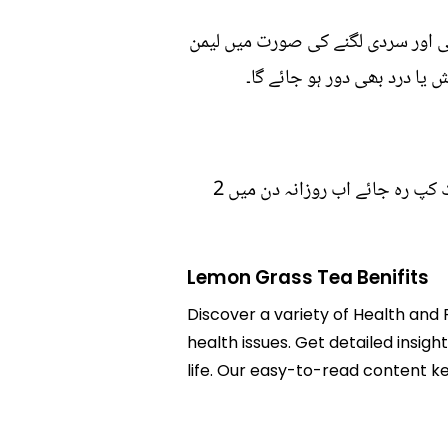
سی اور سردی لگنے کی صورت میں لیمن
 یا درد بھی دور ہو جائے گا۔
بس ایک پین میں ڈیڑھ کپ پانی لیں اب اس میں ایک چمچ لیمن گراس ڈالیں اور اتنا پکائیں کہ پانی ایک کپ رہ جائے اب روزانہ دن میں 2
Lemon Grass Tea Benifits
Discover a variety of Health and 
health issues. Get detailed insigh
life. Our easy-to-read content k