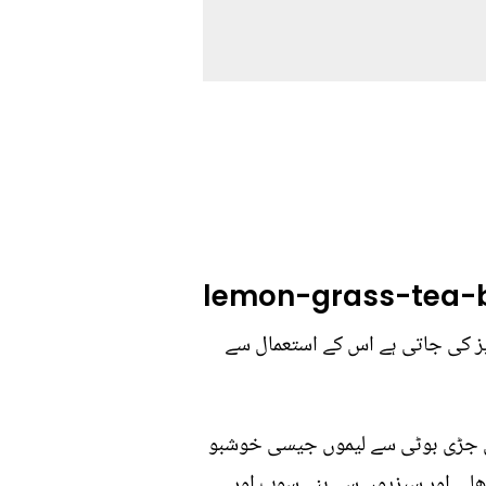
lemon-grass-tea-b
ویز کی جاتی ہے اس کے استعمال سے
لی جڑی بوٹی سے لیموں جیسی خوشبو
چھلی اور سبزیوں سے بنے سوپ اور