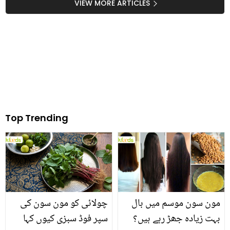
ٹوٹکے جس سے شوگر کے
VIEW MORE ARTICLES
مریض بھی فائدہ اٹھا
سکتے ہیں
Top Trending
مون سون موسم میں بال
چولائی کو مون سون کی
بہت زیادہ جھڑ رہے ہیں؟
سپر فوڈ سبزی کیوں کہا