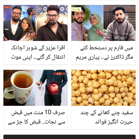
کے 5 فائدے جن میں
خان نے ایسا کیا دیکھا جو
خواتین کے مخصوص درد
دانش تیمور سے ناراض ہو
میں آرام بھی شامل ہے
گئیں؟
میں فارم پر دستخط کئے
اقرا عزیز کے شوہر اچانک
مگر ڈاکٹرز نے۔۔ پیاری مریم
انتقال کر گئے۔۔ اپنی موت
کے شوہر نے بیوی کے انتقال
کی جھوٹی خبر پھیلانے
کی اصل حقیقت بتا دی
والے کو یاسر حسین نے کیا
بدعا دے ڈالی؟
سفید چنے کھانے کے چند
صرف 10 منٹ میں قبض
حیرت انگیز فوائد
سے نجات.. قبض کا جڑ سے
خاتمہ کرنے والے 3 گھریلو