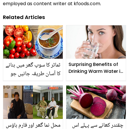
employed as content writer at kfoods.com.
Related Articles
ٹماٹر کا سوپ گھر میں بنانے
Surprising Benefits of
Drinking Warm Water in
کا آسان طریقہ جانیں جو
the Morning
موٹاپے کو کرے ختم، ہڈیوں
کو بنائے مضبوط۔۔
چقندر کھانے سے پہلے اس
محل نما گھر اور فارم ہاؤس