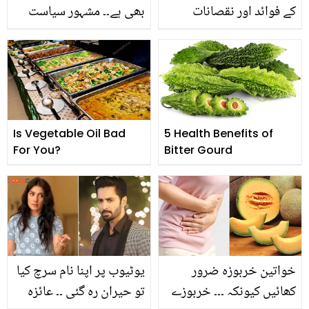
کے فوائد اور نقصانات
بھی ہے۔۔ مشہور سیاست
ضرور جان لیں
دانوں نے اپنے گھر کو کن
قیمتی چیزوں سے سجایا
ہے؟ دلچسپ معلومات
Is Vegetable Oil Bad
5 Health Benefits of
For You?
Bitter Gourd
خواتین خربوزہ ضرور
یوٹیوب پر اپنا نام سرچ کیا
کھائیں کیونکہ ۔۔۔ خربوزے
تو حیران رہ گئی ۔۔ عائزہ