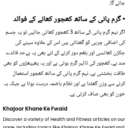
جائے گا۔
• گرم پانی کے ساتھ کھجور کھانے کے فوائد
اگر نیم گرم پانی کے ساتھ 3 کھجور کھائی جائیں تو یہ جسم
کی اضافی چربی کو گھٹاتی ہیں اس کے علاوہ سینے کی
جکڑن کھانسی اور بلغم دور کرنے کے لئے بھی یہ بےحد فائدے
مند ہے، کھجور کی تاثیر گرم ہوتی ہے اور یہ پھیپھڑوں کو بھی
طاقت بخشتی ہے، نیم گرم پانی کے ساتھ کھجور استعمال
کرنے سے وزن گھٹتا ہے اور نظامِ ہاضمہ درست ہوتا ہے جبکہ یہ
خون کو بھی صاف کرتی ہے۔
Khajoor Khane Ke Fwaid
Discover a variety of Health and Fitness articles on our
page, including topics like Khajoor Khane Ke Fwaid and