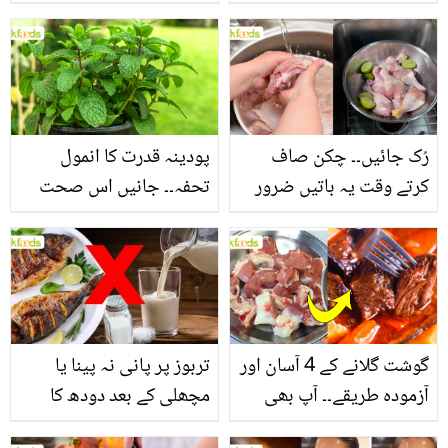
جانیں بالوں کو مضبوط
جاتا ہے؟ جانیں وٹامنز،
بنانے کے چند قدرتی طریقے
منرلز اور اینٹی آکسیڈنٹس
سے بھرپور اس سبزی کے
فائدے
رُک جائیں۔۔ چکن صاف
پودینہ قدرت کا انمول
کرتے وقت یہ باتیں ضرور
تحفہ۔۔ جانیں اس صحت
یاد رکھیں
بخش پتوں کے 10 حیرت
انگیز طبی فوائد
گوشت گلانے کے 4 آسان اور
تربوز پر پانی نہ پینا یا
آزمودہ طریقے۔۔ آپ بھی
مچھلی کے بعد دودھ کا
جانیں انٹرنیشنل شیف کے
استعمال۔۔ جانیں کھانوں