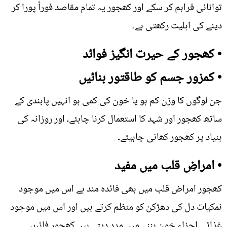
توانائی فراہم کر سکے اور کھجور یہ تمام مقاصد فوراً پورا کر
دینے کی اہلیت رکھتی ہے۔
• کھجور کے حیرت انگیز فوائد
• کمزور جسم کو طاقتور بنائیں
جن لوگوں کا وزن کم ہو یا خون کی کمی ہو انہیں پابندی کے
ساتھ کھجور اور شہد کا استعمال کرنا چاہئے، اور روزانہ کی
بنیاد پر کھجور کھانی چاہیئے۔
• امراضِ قلب میں مفید
کھجور امراض قلب میں بھی فائدہ مند ہے اس میں موجود
نمکیات دل کی دھڑکن کو منظم کرتے ہیں اور اس میں موجود
غذائی اجزاء خون بننے میں مدد دیتے ہیں کھجور فائبر،