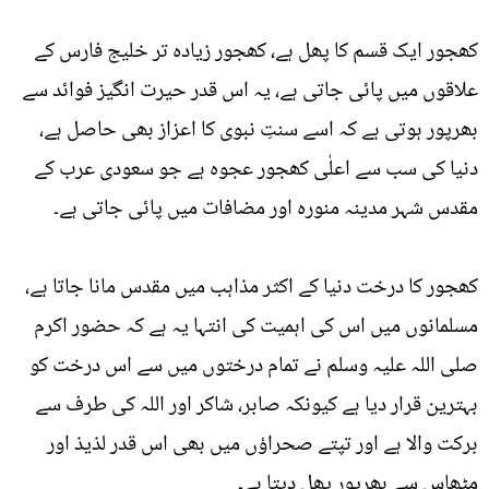
کھجور ایک قسم کا پھل ہے، کھجور زیادہ تر خلیج فارس کے
علاقوں میں پائی جاتی ہے، یہ اس قدر حیرت انگیز فوائد سے
بھرپور ہوتی ہے کہ اسے سنتِ نبوی کا اعزاز بھی حاصل ہے،
دنیا کی سب سے اعلٰی کھجور عجوہ ہے جو سعودی عرب کے
مقدس شہر مدینہ منورہ اور مضافات میں پائی جاتی ہے۔
کھجور کا درخت دنیا کے اکثر مذاہب میں مقدس مانا جاتا ہے،
مسلمانوں میں اس کی اہمیت کی انتہا یہ ہے کہ حضور اکرم
صلی اللہ علیہ وسلم نے تمام درختوں میں سے اس درخت کو
بہترین قرار دیا ہے کیونکہ صابر، شاکر اور اللہ کی طرف سے
برکت والا ہے اور تپتے صحراؤں میں بھی اس قدر لذیذ اور
مٹھاس سے بھرپور پھل دیتا ہے۔