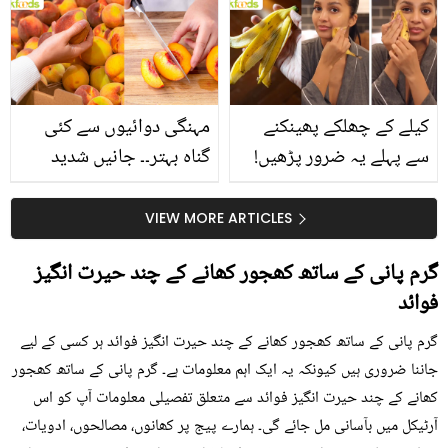
بتائے راز
سے متعلق غلط فہمیوں کی
حقیقت کیا ہے اور افواہ
کیا؟
کیلے کے چھلکے پھینکنے
مہنگی دوائیوں سے کئی
سے پہلے یہ ضرور پڑھیں!
گناہ بہتر۔۔ جانیں شدید
جلد کے 3 بڑے مسائل کا
گرمی کے موسم میں آڑو
سستا اور قدرتی حل
کیوں کھانا چاہیے؟
VIEW MORE ARTICLES
گرم پانی کے ساتھ کھجور کھانے کے چند حیرت انگیز
فوائد
گرم پانی کے ساتھ کھجور کھانے کے چند حیرت انگیز فوائد ہر کسی کے لیے
جاننا ضروری ہیں کیونکہ یہ ایک اہم معلومات ہے۔ گرم پانی کے ساتھ کھجور
کھانے کے چند حیرت انگیز فوائد سے متعلق تفصیلی معلومات آپ کو اس
آرٹیکل میں بآسانی مل جائے گی۔ ہمارے پیج پر کھانوں، مصالحوں، ادویات،