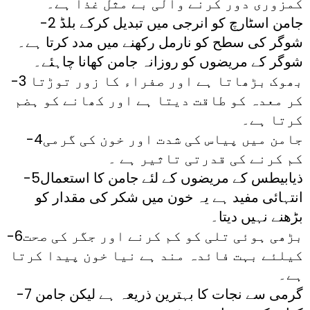
کمزوری دور کرنے والی بے مثل غذا ہے۔
-2 جامن اسٹارچ کو انرجی میں تبدیل کرکے بلڈ
شوگر کی سطح کو نارمل رکھنے میں مدد کرتا ہے۔
شوگر کے مریضوں کو روزانہ جامن کھانا چاہئے۔
-3 بھوک بڑھاتا ہے اور صفراء کا زور توڑتا
کر معدہ کو طاقت دیتا ہے اور کھانے کو ہضم
کرتا ہے۔
-4جامن میں پیاس کی شدت اور خون کی گرمی
کم کرنے کی قدرتی تاثیر ہے ۔
-5ذیابیطس کے مریضوں کے لئے جامن کا استعمال
انتہائی مفید ہے یہ خون میں شکر کی مقدار کو
بڑھنے نہیں دیتا۔
-6بڑھی ہوئی تلی کو کم کرنے اور جگر کی صحت
کیلئے بہت فائدہ مند ہے نیا خون پیدا کرتا
ہے۔
-7 گرمی سے نجات کا بہترین ذریعہ ہے لیکن جامن