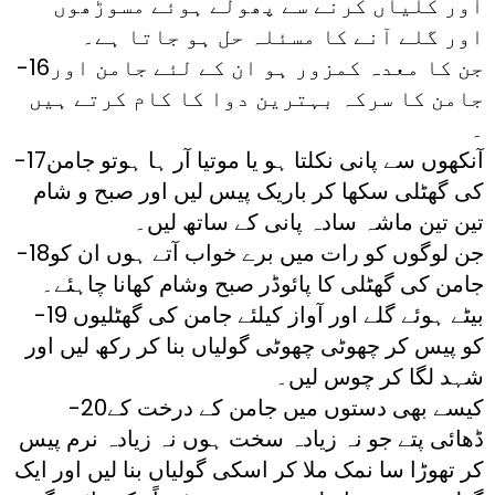
اور کلیاں کرنے سے پھولے ہوئے مسوڑھوں
اور گلے آنے کا مسئلہ حل ہو جاتا ہے۔
-16جن کا معدہ کمزور ہو ان کے لئے جامن اور
جامن کا سرکہ بہترین دوا کا کام کرتے ہیں
۔
-17آنکھوں سے پانی نکلتا ہو یا موتیا آر ہا ہوتو جامن
کی گھٹلی سکھا کر باریک پیس لیں اور صبح و شام
تین تین ماشہ سادہ پانی کے ساتھ لیں۔
-18جن لوگوں کو رات میں برے خواب آتے ہوں ان کو
جامن کی گھٹلی کا پائوڈر صبح وشام کھانا چاہئے۔
-19 بیٹے ہوئے گلے اور آواز کیلئے جامن کی گھٹلیوں
کو پیس کر چھوٹی چھوٹی گولیاں بنا کر رکھ لیں اور
شہد لگا کر چوس لیں۔
-20کیسے بھی دستوں میں جامن کے درخت کے
ڈھائی پتے جو نہ زیادہ سخت ہوں نہ زیادہ نرم پیس
کر تھوڑا سا نمک ملا کر اسکی گولیاں بنا لیں اور ایک