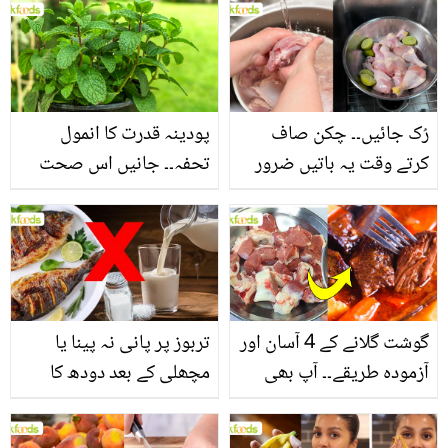
بنانے کے چند قدرتی طریقے
منرلز اور اینٹی آکسیڈنٹس
سے بھرپور اس سبزی کے
فائدے
رُک جائیں۔۔ چکن صاف
پودینہ قدرت کا انمول
کرتے وقت یہ باتیں ضرور
تحفہ۔۔ جانیں اس صحت
یاد رکھیں
بخش پتوں کے 10 حیرت
انگیز طبی فوائد
گوشت گلانے کے 4 آسان اور
تربوز پر پانی نہ پینا یا
آزمودہ طریقے۔۔ آپ بھی
مچھلی کے بعد دودھ کا
جانیں انٹرنیشنل شیف کے
استعمال۔۔ جانیں کھانوں
بتائے راز
سے متعلق غلط فہمیوں کی