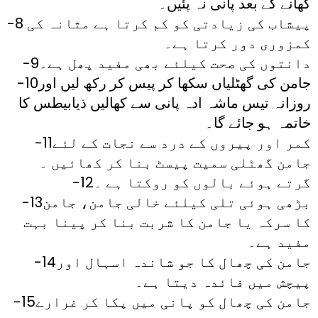
کھانے کے بعد پانی نہ پئیں۔
-8 پیشاب کی زیادتی کو کم کرتا ہے مثانہ کی
کمزوری دور کرتا ہے۔
-9دانتوں کی صحت کیلئے بھی مفید پھل ہے۔
-10جامن کی گھٹلیاں سکھا کر پیس کر رکھ لیں اور
روزانہ تیس ماشہ ادہ پانی سے کھالیں ذیابیطس کا
خاتمہ ہو جائے گا۔
-11کمر اور پیروں کے درد سے نجات کے لئے
جامن گھٹلی سمیت پیسٹ بنا کر کھائیں ۔
-12گرتے ہوئے بالوں کو روکتا ہے ۔
-13بڑھی ہوئی تلی کیلئے خالی جامن، جامن
کا سرکہ یا جامن کا شربت بنا کر پینا بہت
مفید ہے۔
-14جامن کی چھال کا جو شاندہ اسہال اور
پیچش میں فائدہ دیتا ہے۔
-15جامن کی چھال کو پانی میں پکا کر غرارے