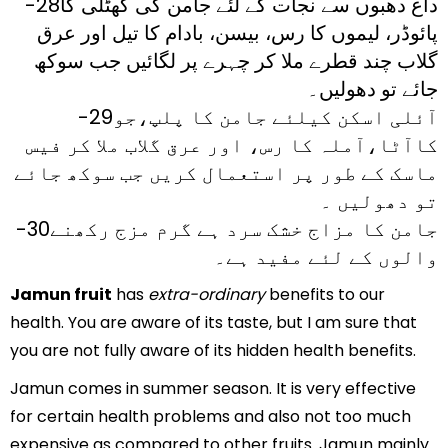
-28داغ دھبوں سے نجات کے لئے جامن کی گھٹلی کا
پائوڈر، لیموں کا رس، بیسن، بادام کا تیل اور عرق
گلاب چند قطرے ملا کر چہرے پر لگائیں جب سوکھ
جائے تو دھولیں۔
-29آئلی اسکن کیلئے جامن کا پلپ،جو
کاآٹا،آملہ کا رس، اور عرق گلاب ملا کر فیس
ماسک کے طور پر استعمال کریں جب سوکھ جائے
تو دھولیں ۔
-30جامن کا مزاج خشک سرد ہے گرم مزج رکھنے
والوں کے لئے مفید ہے۔
Jamun fruit
has
extra-ordinary
benefits to our
health. You are aware of its taste, but I am sure that
you are not fully aware of its hidden health benefits.
Jamun comes in summer season. It is very effective
for certain health problems and also not too much
expensive as compared to other fruits. Jamun mainly