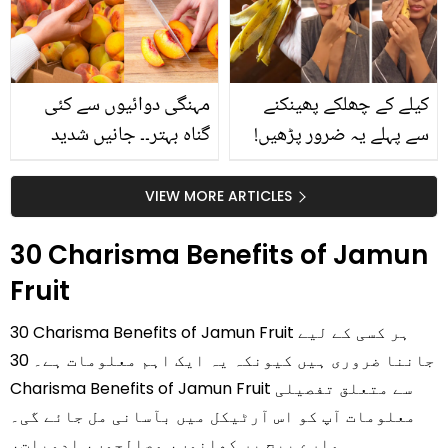
حقیقت کیا ہے اور افواہ
کیا؟
کیلے کے چھلکے پھینکنے
مہنگی دوائیوں سے کئی
سے پہلے یہ ضرور پڑھیں!
گناہ بہتر۔۔ جانیں شدید
جلد کے 3 بڑے مسائل کا
گرمی کے موسم میں آڑو
سستا اور قدرتی حل
کیوں کھانا چاہیے؟
VIEW MORE ARTICLES
30 Charisma Benefits of Jamun
Fruit
30 Charisma Benefits of Jamun Fruit ہر کسی کے لیے
جاننا ضروری ہیں کیونکہ یہ ایک اہم معلومات ہے۔ 30
Charisma Benefits of Jamun Fruit سے متعلق تفصیلی
معلومات آپ کو اس آرٹیکل میں بآسانی مل جائے گی۔
ہمارے پیج پر کھانوں، مصالحوں، ادویات،