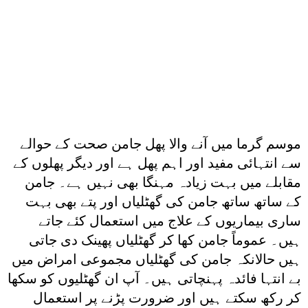
موسم گرما میں آنے والا پھل جامن صحت کے حوالے
سے انتہائی مفید اور اہم پھل ہے اور دیگر پھلوں کے
مقابلے میں بہت زیادہ مہنگا بھی نہیں ہے۔ جامن
کے ساتھ ساتھ جامن کی گھٹلیاں اور پتے بھی بہت
ساری بیماریوں کے علاج میں استعمال کئے جاتے
ہیں۔ عموماً جامن کھا کر گھٹلیاں پھینک دی جاتی
ہیں حالانکہ جامن کی گھٹلیاں مجموعی امراض میں
بے انتہا فائدہ پہنچاتی ہیں۔ آپ ان گھٹلیوں کو سکھا
کر رکھ سکتے ہیں اور ضرورت پڑنے پر استعمال