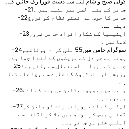
گولی صبح و شام لینے سے دست فوراً رک جائیں گے۔
-21جامن کے پتے السر میں مفید ہیں ۔
-22جامن کا جوس مدافعتی نظام کو فروغ
دیتا ہے۔
-23اینیمیا کے شکار افراد جامن ضرور
کھائیں ۔
-24سوگرام جامن میں55 ملی گرام پوٹاشیم
ہوتا ہے جو دل کے مریضوں کے لئے ا چھا ہے۔
-25جامن کے روزانہ استعمال سے ہائی بلڈ
پریشر اور اسٹروک کے خطرے سے بچا جا سکتا
ہے۔
-26جامن میں موجود وٹامن سی جلد کے لئے
بہترین ہے۔
-27ایکنی کے لئے روزانہ رات کو جامن کی
گھٹلی پیس کر دودھ میں ملا کر لگانے سے
ایکنی ختم ہو جاتی ہے۔