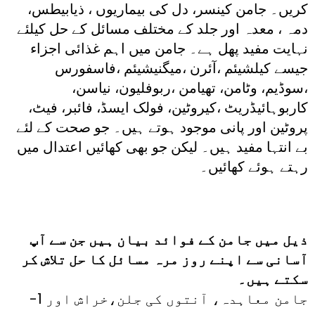
کریں۔ جامن کینسر، دل کی بیماریوں ، ذیابیطس،
دمہ ، معدہ اور جلد کے مختلف مسائل کے حل کیلئے
نہایت مفید پھل ہے۔ جامن میں اہم غذائی اجزاء
جیسے کیلشیئم ،آئرن ،میگنیشیئم ،فاسفورس
،سوڈیم، وٹامن، تھیامن ،ربوفلیون، نیاسن،
کاربوہائیڈریٹ ،کیروٹین، فولک ایسڈ، فائبر، فیٹ،
پروٹین اور پانی موجود ہوتے ہیں۔ جو صحت کے لئے
بے انتہا مفید ہیں۔ لیکن جو بھی کھائیں اعتدال میں
رہتے ہوئے کھائیں۔
ذیل میں جامن کے فوائد بیان ہیں جن سے آپ
آسانی سے اپنے روز مرہ مسائل کا حل تلاش کر
سکتے ہیں۔
-1 جامن معاہدہ، آنتوں کی جلن،خراش اور