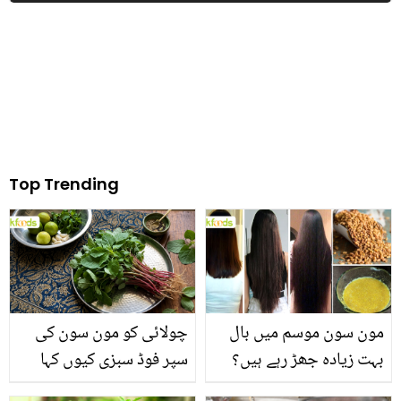
Top Trending
مون سون موسم میں بال
چولائی کو مون سون کی
بہت زیادہ جھڑ رہے ہیں؟
سپر فوڈ سبزی کیوں کہا
جانیں بالوں کو مضبوط
جاتا ہے؟ جانیں وٹامنز،