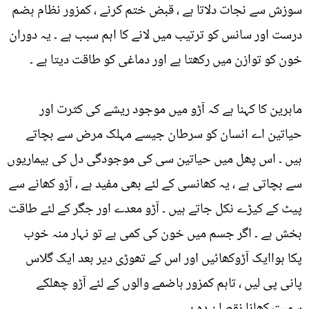
سوزش سے نجات دلاتا ہے ، قبض ختم کرنے ، کمزور نظام ہضم
درست اور سانس کو ترتیب میں لانے کا اہم سبب ہے ۔ یہ دوران
خون کو توازن میں رکھتا ہے اور دماغی کو طاقت دیتا ہے ۔
ماہرین کا کہنا ہے کہ آڑو میں موجود ریشے کی کثرت اور
حیاتین اے انسان کو سرطان جیسے مہلک مرض سے بچاتے
ہیں ۔ اس پھل میں حیاتین سی کی موجودگی دل کی بیماریوں
سے بچاتی ہے ، یہ کھانسی کے لئے بھی مفید ہے ، آڑو کھانے سے
پیٹ کے کیڑے نکل جاتے ہیں ۔ آڑو معدے اور جگر کے لئے طاقت
بخش ہے ۔ اگر جسم میں خون کی کمی ہے تو نہار منہ خوب
پکا ہواایک آڑوکھائیں اور اس کے تھوڑی دیر بعد ایک گلاس
پانی پی لیں ، تاہم کمزور ہاضمے والوں کے لئے آڑو چھلکے
سمیت کھانا نقصان دہ ہے ۔