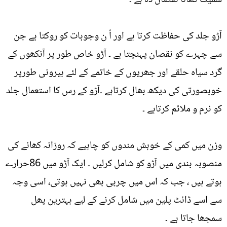
آڑو جلد کی حفاظت کرتا ہے اور اُ ن وجوہات کو روکتا ہے جن
سے چہرے کو نقصان پہنچتا ہے ۔ آڑو خاص طور پر آنکھوں کے
گرد سیاہ حلقے اور جھریوں کے خاتمے کے لئے بیرونی طورپر
خوبصورتی کی دیکھ بھال کرتاہے ۔آڑو کے رس کا استعمال جلد
کو نرم و ملائم کرتاہے ۔
وزن میں کمی کے خوہش مندوں کو چاہیے کہ روزانہ کھانے کی
منصوبہ بندی میں آڑو کو شامل کرلیں ۔ ایک آڑو میں 86حرارے
ہوتے ہیں ، جب کہ اس میں چربی بھی نہیں ہوتی، اسی وجہ
سے اسے ڈائٹ پلین میں شامل کرنے کے لیے بہترین پھل
سمجھا جاتا ہے ۔