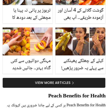
گوشت گلانے کے 4 آسان اور
تربوز پر پانی نہ پینا یا
آزمودہ طریقے۔۔ آپ بھی
مچھلی کے بعد دودھ کا
جانیں انٹرنیشنل شیف کے
استعمال۔۔ جانیں کھانوں
بتائے راز
سے متعلق غلط فہمیوں کی
حقیقت کیا ہے اور افواہ
کیا؟
کیلے کے چھلکے پھینکنے
مہنگی دوائیوں سے کئی
سے پہلے یہ ضرور پڑھیں!
گناہ بہتر۔۔ جانیں شدید
جلد کے 3 بڑے مسائل کا
گرمی کے موسم میں آڑو
سستا اور قدرتی حل
کیوں کھانا چاہیے؟
VIEW MORE ARTICLES
Peach Benefits for Health
Peach Benefits for Health ہر کسی کے لیے جاننا ضروری ہیں کیونکہ یہ