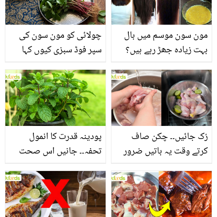
مون سون موسم میں بال
چولائی کو مون سون کی
بہت زیادہ جھڑ رہے ہیں؟
سپر فوڈ سبزی کیوں کہا
جانیں بالوں کو مضبوط
جاتا ہے؟ جانیں وٹامنز،
بنانے کے چند قدرتی طریقے
منرلز اور اینٹی آکسیڈنٹس
سے بھرپور اس سبزی کے
فائدے
رُک جائیں۔۔ چکن صاف
پودینہ قدرت کا انمول
کرتے وقت یہ باتیں ضرور
تحفہ۔۔ جانیں اس صحت
یاد رکھیں
بخش پتوں کے 10 حیرت
انگیز طبی فوائد