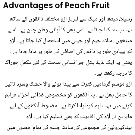
Advantages of Peach Fruit
رسیلا، میٹھا اور مہک سے لبریز آڑو مختلف ذائقوں کے ساتھ
بہت پسند کیا جاتا ہے ۔ اس پھل کا آبائی وطن چین ہے ۔ اسے
میٹھوں ، سلاد جیم اور جیلی میں استعمال کیا جاتا ہے ۔ آڑو
کو بییادی طور پر ذائقے کی اضافی کے طور پر مانا جاتا ہے ،
یعنی یہ ایک لذیذ پھل جو انسانی صحت کے لئے مکمل خوراک
کا درجہ رکھتا ہے ۔
آڑو موسم گرمامیں کثرت سے پیدا ہونے والا خشک وسرد تاثیر
کا حامل پھل ہے ۔ یہ آنکھوں کو مخصوص غذائی اجزاء فراہم
کرنے میں بہت اہم کردارادا کرتا ہے ۔ مضبوط آنکھوں کے لیے
ماہرین نے آڑو کی افادیت کو بھی تسلیم کیا ہے ۔ آڑو
بیٹاکیروٹین کے مجموعے کے ساتھ جسم کے تمام حصوں میں