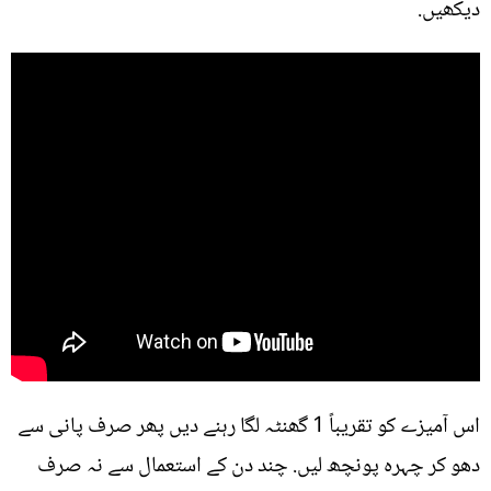
دیکھیں.
اس آمیزے کو تقریباً 1 گھنٹہ لگا رہنے دیں پھر صرف پانی سے
دھو کر چہرہ پونچھ لیں. چند دن کے استعمال سے نہ صرف