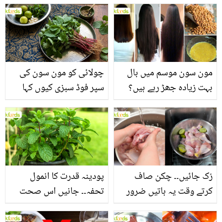
مون سون موسم میں بال
چولائی کو مون سون کی
بہت زیادہ جھڑ رہے ہیں؟
سپر فوڈ سبزی کیوں کہا
جانیں بالوں کو مضبوط
جاتا ہے؟ جانیں وٹامنز،
بنانے کے چند قدرتی طریقے
منرلز اور اینٹی آکسیڈنٹس
سے بھرپور اس سبزی کے
فائدے
رُک جائیں۔۔ چکن صاف
پودینہ قدرت کا انمول
کرتے وقت یہ باتیں ضرور
تحفہ۔۔ جانیں اس صحت
یاد رکھیں
بخش پتوں کے 10 حیرت
انگیز طبی فوائد