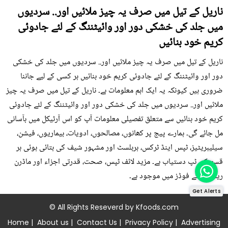
ناریل کے تیل میں صرف یہ چیز ملائیں اور.. سردیوں
میں جلد کی خشکی دور اور وائیٹننگ کے لئے جادوئی
کریم خود بنائیں
ناریل کے تیل میں صرف یہ چیز ملائیں اور.. سردیوں میں جلد کی خشکی
دور اور وائیٹننگ کے لئے جادوئی کریم خود بنائیں ہر کسی کے لیے جاننا
ضروری ہیں کیونکہ یہ ایک اہم معلومات ہے۔ ناریل کے تیل میں صرف یہ چیز
ملائیں اور.. سردیوں میں جلد کی خشکی دور اور وائیٹننگ کے لئے جادوئی
کریم خود بنائیں سے متعلق تفصیلی معلومات آپ کو اس آرٹیکل میں بآسانی
مل جائے گی۔ ہمارے پیج پر کھانوں، مصالحوں، ادویات، بیماریوں، فیشن،
سیلیبریٹیز، ٹپس اینڈ ٹرکس، ہربلسٹ اور مشہور شیف کی بتائی ہوئی ہر
قسم کی ٹپ دستیاب ہے۔ مزید لائف ٹپس، صحت، قدرتی اجزاء اور ماڈرن
ریمیڈی کے فوڈز میں موجود ہے۔
Get Alerts
© All Rights Reseverd by
Kfoods.com
Home
|
About us
|
Contact Us
|
Privacy Policy
|
Advertising