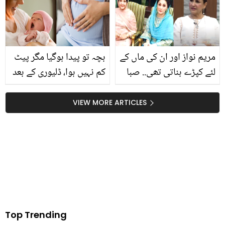
جواب
مریم نواز اور ان کی ماں کے
بچہ تو پیدا ہوگیا مگر پیٹ
لئے کپڑے بناتی تھی.. صبا
کم نہیں ہوا، ڈلیوری کے بعد
فیصل کو اپنا چلتا ہوا
بڑھا ہوا پیٹ صرف ان 5
کاروبار کیوں بند کرنا پڑا؟
طریقوں سے کم کریں اور
VIEW MORE ARTICLES
اسمارٹ نظر آئیں
Top Trending