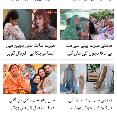
فائدے ایسے کے آپ بھی
منال نے کون سی سالگرہ
لازمی کریں گے
منائی؟ عمر جان کر
صارفین پر ہنسی کے دورے
مجھے میرے بیٹے سے ملنا
میرے ساتھ بھی بچپن میں
ہے ۔۔ 6 بچوں کی ماں کی
ایسا ہوچکا ہے.. فریال گوہر
رولا دینے والی کہانی؟ ماں
بچپن میں جنسی ہراسانی
اپنے بچوں کو دیکھنے کے
کا واقعہ بتاتے ہوئے رو پڑیں
لیے ترس گئی
پیروں سے بہت بدبو آتی
میں پھر سے دادی بن گئی۔۔
ہے؟ جانئے جوتے موزے
صباء فیصل کے ہاں پوتے
پہننے سے پیروں میں آنے
کی پیدائش! پھول سے بچے