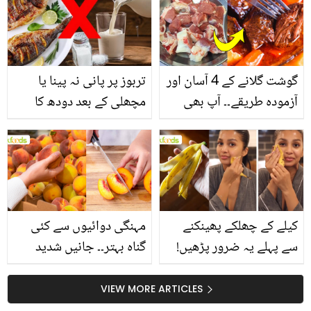
گوشت گلانے کے 4 آسان اور
تربوز پر پانی نہ پینا یا
آزمودہ طریقے۔۔ آپ بھی
مچھلی کے بعد دودھ کا
جانیں انٹرنیشنل شیف کے
استعمال۔۔ جانیں کھانوں
بتائے راز
سے متعلق غلط فہمیوں کی
حقیقت کیا ہے اور افواہ
کیا؟
کیلے کے چھلکے پھینکنے
مہنگی دوائیوں سے کئی
سے پہلے یہ ضرور پڑھیں!
گناہ بہتر۔۔ جانیں شدید
جلد کے 3 بڑے مسائل کا
گرمی کے موسم میں آڑو
سستا اور قدرتی حل
کیوں کھانا چاہیے؟
VIEW MORE ARTICLES