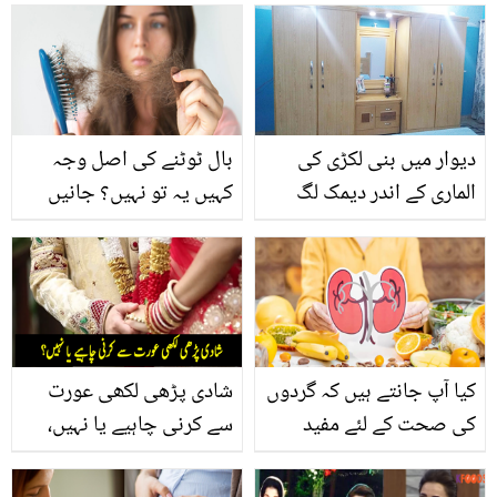
والی بدبو کو دور کرنے کے
کا کیا نام رکھا؟ دیکھیں
چند آسان طریقے
ویڈیو
دیوار میں بنی لکڑی کی
بال ٹوٹنے کی اصل وجہ
الماری کے اندر دیمک لگ
کہیں یہ تو نہیں؟ جانیں
جاتی ہے تو جانیئے اس کو
بال گِرنے کی چند اہم
ختم کرنے کے 3 آسان
وجوہات تاکہ آپ کر سکیں
طریقے
اس کا علاج
کیا آپ جانتے ہیں کہ گردوں
شادی پڑھی لکھی عورت
کی صحت کے لئے مفید
سے کرنی چاہیے یا نہیں،
غذائیں کونسی ہیں؟ جانیں
سوشل میڈیا پر پوچھا گیا
ان کا استعمال اور فوائد
سوال اور اس کے دلچسپ