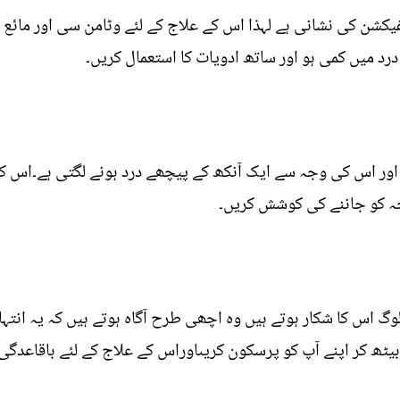
گہوں پر درد سائی نس(sinus)انفیکشن کی نشانی ہے لہذا اس کے علاج کے لئے وٹامن سی 
درد میں کمی ہو اور ساتھ ادویات کا استعمال کریں۔
 اور اس کی وجہ سے ایک آنکھ کے پیچھے درد ہونے لگتی ہے۔اس ک
ہ کو جاننے کی کوشش کریں۔
لوگ اس کا شکار ہوتے ہیں وہ اچھی طرح آگاہ ہوتے ہیں کہ یہ انتہ
ھ کر اپنے آپ کو پرسکون کریںاوراس کے علاج کے لئے باقاعدگی 