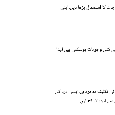
اور مائع جات کا استعمال بڑھا دیں۔اپنی
ی کئی وجوہات ہوسکتی ہیں لہذا
ائی تکلیف دہ درد ہے۔ایسی درد کی
سے ادویات کھائیں۔