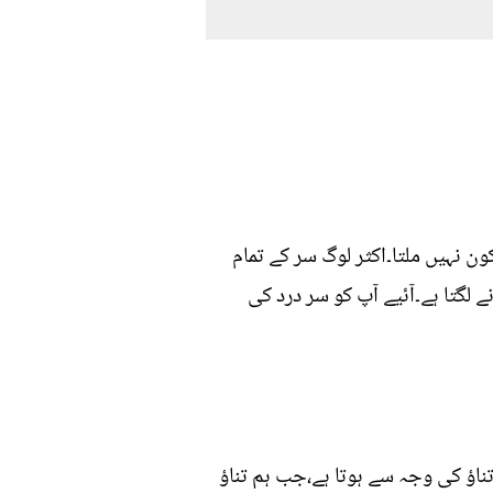
 نہیں ملتا۔اکثر لوگ سر کے تمام
گتا ہے۔آئیے آپ کو سر درد کی
ناﺅ کی وجہ سے ہوتا ہے،جب ہم تناﺅ