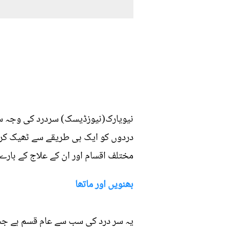
نیویارک(نیوزڈیسک) سردرد کی وجہ سے 
دردوں کو ایک ہی طریقے سے ٹھیک کرن
مختلف اقسام اور ان کے علاج کے بارے م
بھنویں اور ماتھا
یہ سر درد کی سب سے عام قسم ہے جس می