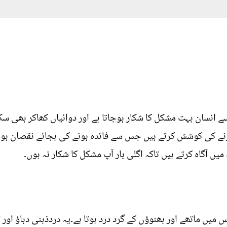
انسان بہت مشکل کا شکار ہوجاتا ہے اور دوائیاں کھاکر بھی سکون
ے کی کوشش کرتے ہیں جس سے فائدہ ہونے کی بجائے نقصان ہونے ل
یں آگاہ کرتے ہیں تاکہ اگلی بار آپ مشکل کا شکار نہ ہوں۔
ں ماتھے اور بھنوﺅں کے گرد درد ہوتا ہے۔یہ دردذہنی دباﺅ اور ت