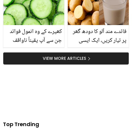
بنائے آپ کو سلم اینڈ
جوکر کی تکلیف داستان،
سمارٹ
جس نے سب کو اشکبار کر
دیا
فائدے مند آلو کا دودھ گھر
کھیرے کے وہ انمول فوائد
پر تیار کریں، ایک ایسی
جن سے آپ یقیناً ناواقف
چیز جس نے دنیا بھر میں
ہیں
تہلکہ مچا دیا
VIEW MORE ARTICLES
Top Trending