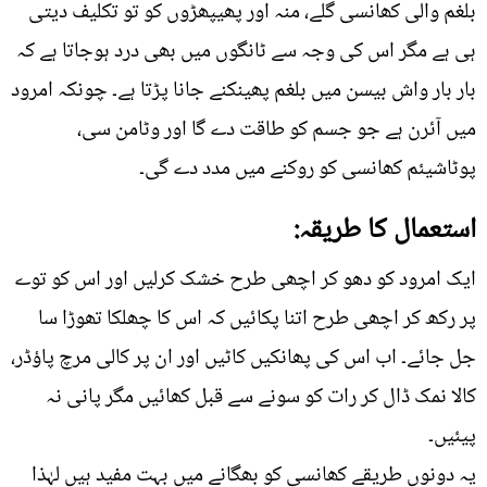
بلغم والی کھانسی گلے، منہ اور پھیپھڑوں کو تو تکلیف دیتی
ہی ہے مگر اس کی وجہ سے ٹانگوں میں بھی درد ہوجاتا ہے کہ
بار بار واش بیسن میں بلغم پھینکنے جانا پڑتا ہے۔ چونکہ امرود
میں آئرن ہے جو جسم کو طاقت دے گا اور وٹامن سی،
پوٹاشیئم کھانسی کو روکنے میں مدد دے گی۔
استعمال کا طریقہ:
ایک امرود کو دھو کر اچھی طرح خشک کرلیں اور اس کو توے
پر رکھ کر اچھی طرح اتنا پکائیں کہ اس کا چھلکا تھوڑا سا
جل جائے۔ اب اس کی پھانکیں کاٹیں اور ان پر کالی مرچ پاؤڈر،
کالا نمک ڈال کر رات کو سونے سے قبل کھائیں مگر پانی نہ
پیئیں۔
یہ دونوں طریقے کھانسی کو بھگانے میں بہت مفید ہیں لہٰذا