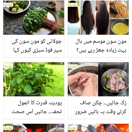
مون سون موسم میں بال
چولائی کو مون سون کی
بہت زیادہ جھڑ رہے ہیں؟
سپر فوڈ سبزی کیوں کہا
جانیں بالوں کو مضبوط
جاتا ہے؟ جانیں وٹامنز،
بنانے کے چند قدرتی طریقے
منرلز اور اینٹی آکسیڈنٹس
سے بھرپور اس سبزی کے
فائدے
رُک جائیں۔۔ چکن صاف
پودینہ قدرت کا انمول
کرتے وقت یہ باتیں ضرور
تحفہ۔۔ جانیں اس صحت
یاد رکھیں
بخش پتوں کے 10 حیرت
انگیز طبی فوائد