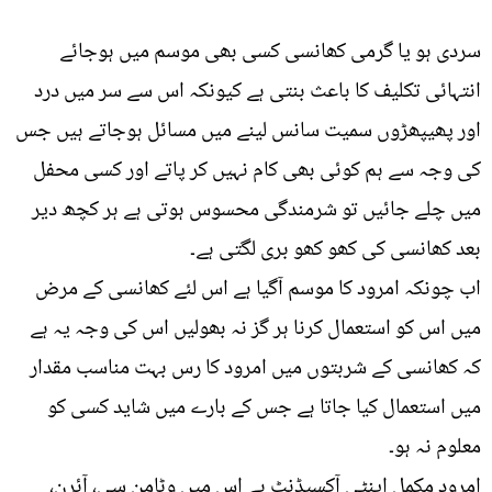
سردی ہو یا گرمی کھانسی کسی بھی موسم میں ہوجائے
انتہائی تکلیف کا باعث بنتی ہے کیونکہ اس سے سر میں درد
اور پھیپھڑوں سمیت سانس لینے میں مسائل ہوجاتے ہیں جس
کی وجہ سے ہم کوئی بھی کام نہیں کر پاتے اور کسی محفل
میں چلے جائیں تو شرمندگی محسوس ہوتی ہے ہر کچھ دیر
بعد کھانسی کی کھو کھو بری لگتی ہے۔
اب چونکہ امرود کا موسم آگیا ہے اس لئے کھانسی کے مرض
میں اس کو استعمال کرنا ہر گز نہ بھولیں اس کی وجہ یہ ہے
کہ کھانسی کے شربتوں میں امرود کا رس بہت مناسب مقدار
میں استعمال کیا جاتا ہے جس کے بارے میں شاید کسی کو
معلوم نہ ہو۔
امرود مکمل اینٹی آکسیڈنٹ ہے اس میں وٹامن سی، آئرن،