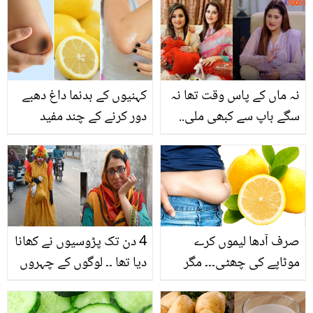
منیب بٹ کی سوچ کیسے
اور یمنیٰ زیدی کی مشابہت
تبدیل ہوگئی؟
پر سوشل میڈیا صارفین
حیران
نہ ماں کے پاس وقت تھا نہ
کہنیوں کے بدنما داغ دھبے
سگے باپ سے کبھی ملی..
دور کرنے کے چند مفید
صاحبہ کی زندگی کے وہ
طریقے
حقائق جن سے بہت کم لوگ
واقف ہیں
صرف آدھا لیموں کرے
4 دن تک پڑوسیوں نے کھانا
موٹاپے کی چھٹی۔۔۔ مگر
دیا تھا ۔۔ لوگوں کے چہروں
کیسے ؟ جانیں اس کے
پر خوشیاں بھیکر کر حلال
استعمال کا ایسا طریقہ جو
روزی کمانے والی خاتون