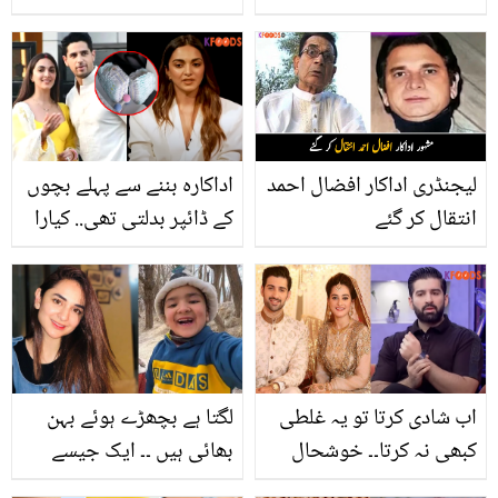
جان لیں
ہیں،سحری اور افطاری میں
کیا کھائیں کہ طبیعت
خراب نہ ہو؟
لیجنڈری اداکار افضال احمد
اداکارہ بننے سے پہلے بچوں
انتقال کر گئے
کے ڈائپر بدلتی تھی.. کیارا
ایڈوانی کس جگہ نوکری
کرتی تھیں؟ ماضی سے
متعلق چند انکشافات
اب شادی کرتا تو یہ غلطی
لگتا ہے بچھڑے ہوئے بہن
کبھی نہ کرتا۔۔ خوشحال
بھائی ہیں ۔۔ ایک جیسے
زندگی گزارنے کے باوجود
نظر آنے والے محمد شیراز