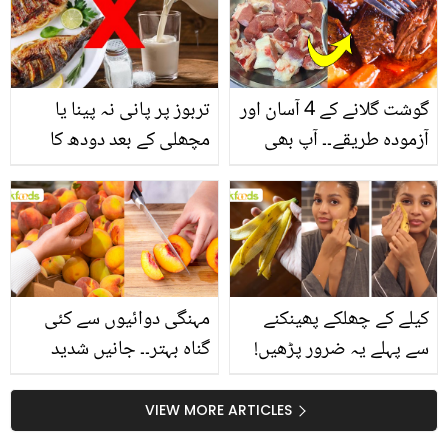
گوشت گلانے کے 4 آسان اور
تربوز پر پانی نہ پینا یا
آزمودہ طریقے۔۔ آپ بھی
مچھلی کے بعد دودھ کا
جانیں انٹرنیشنل شیف کے
استعمال۔۔ جانیں کھانوں
بتائے راز
سے متعلق غلط فہمیوں کی
حقیقت کیا ہے اور افواہ
کیا؟
کیلے کے چھلکے پھینکنے
مہنگی دوائیوں سے کئی
سے پہلے یہ ضرور پڑھیں!
گناہ بہتر۔۔ جانیں شدید
جلد کے 3 بڑے مسائل کا
گرمی کے موسم میں آڑو
سستا اور قدرتی حل
کیوں کھانا چاہیے؟
VIEW MORE ARTICLES