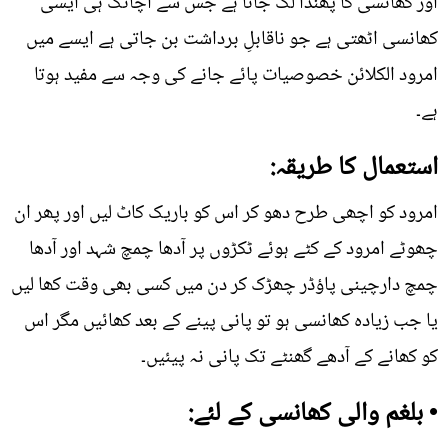
اور کھانسی کا پھندا لگ جاتا ہے جس سے اچانک ہی ایسی
کھانسی اٹھتی ہے جو ناقابلِ برداشت بن جاتی ہے ایسے میں
امرود الکلائن خصوصیات پائے جانے کی وجہ سے مفید ہوتا
ہے۔
استعمال کا طریقہ:
امرود کو اچھی طرح دھو کر اس کو باریک کاٹ لیں اور پھر ان
چھوٹے امرود کے کٹے ہوئے ٹکڑوں پر آدھا چمچ شہد اور آدھا
چمچ دارچینی پاؤڈر چھڑک کر دن میں کسی بھی وقت کھا لیں
یا جب زیادہ کھانسی ہو تو پانی پینے کے بعد کھائیں مگر اس
کو کھانے کے آدھے گھنٹے تک پانی نہ پیئیں۔
• بلغم والی کھانسی کے لئے: