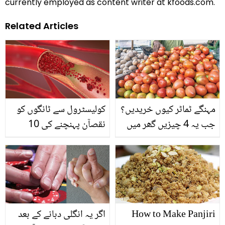
currently employed as content writer at kfoods.com.
Related Articles
مہنگے ٹماٹر کیوں خریدیں؟
کولیسٹرول سے ٹانگوں کو
جب یہ 4 چیزیں گھر میں
نقصآن پہنچنے کی 10
موجود ہیں تو سستی ہانڈی
علامات
انہی سے تیار کرلیں، جس
سے ہو بچت بھی اور کھانے
میں ذائقہ بھی
How to Make Panjiri
اگر یہ انگلی دبانے کے بعد