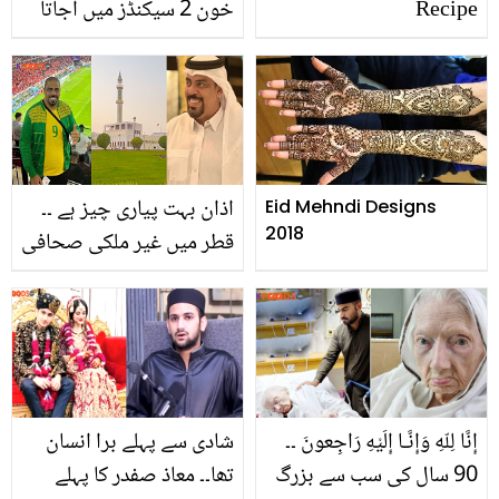
Recipe
خون 2 سیکنڈز میں آجاتا
ہے تو ۔۔ صرف 30 سیکنڈ
کے اس ٹیسٹ سے جانیں کہ
آپ کو کیا بیماری ہے
اذان بہت پیاری چیز ہے ۔۔
Eid Mehndi Designs
2018
قطر میں غیر ملکی صحافی
نے جب اذان سنی تو کیا
کیا؟ دیکھیے
إِنَّا لِلّهِ وَإِنَّـا إِلَيْهِ رَاجِعونَ ۔۔
شادی سے پہلے برا انسان
90 سال کی سب سے بزرگ
تھا۔۔ معاذ صفدر کا پہلے