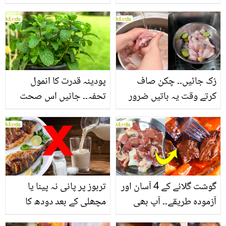
جانیں بالوں کو مضبوط
جاتا ہے؟ جانیں وٹامنز،
بنانے کے چند قدرتی طریقے
منرلز اور اینٹی آکسیڈنٹس
سے بھرپور اس سبزی کے
فائدے
رُک جائیں۔۔ چکن صاف
پودینہ قدرت کا انمول
کرتے وقت یہ باتیں ضرور
تحفہ۔۔ جانیں اس صحت
یاد رکھیں
بخش پتوں کے 10 حیرت
انگیز طبی فوائد
گوشت گلانے کے 4 آسان اور
تربوز پر پانی نہ پینا یا
آزمودہ طریقے۔۔ آپ بھی
مچھلی کے بعد دودھ کا
جانیں انٹرنیشنل شیف کے
استعمال۔۔ جانیں کھانوں