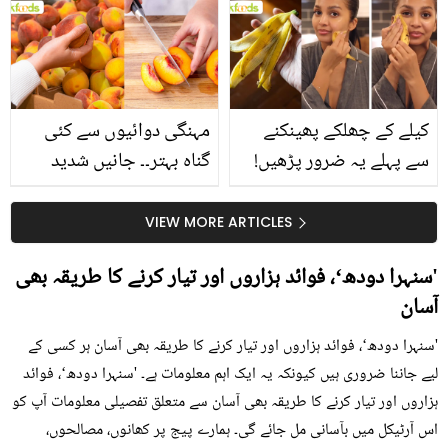
بتائے راز
سے متعلق غلط فہمیوں کی
حقیقت کیا ہے اور افواہ
کیا؟
کیلے کے چھلکے پھینکنے
مہنگی دوائیوں سے کئی
سے پہلے یہ ضرور پڑھیں!
گناہ بہتر۔۔ جانیں شدید
جلد کے 3 بڑے مسائل کا
گرمی کے موسم میں آڑو
سستا اور قدرتی حل
کیوں کھانا چاہیے؟
VIEW MORE ARTICLES
'سنہرا دودھ‘، فوائد ہزاروں اور تیار کرنے کا طریقہ بھی
آسان
'سنہرا دودھ‘، فوائد ہزاروں اور تیار کرنے کا طریقہ بھی آسان ہر کسی کے
لیے جاننا ضروری ہیں کیونکہ یہ ایک اہم معلومات ہے۔ 'سنہرا دودھ‘، فوائد
ہزاروں اور تیار کرنے کا طریقہ بھی آسان سے متعلق تفصیلی معلومات آپ کو
اس آرٹیکل میں بآسانی مل جائے گی۔ ہمارے پیج پر کھانوں، مصالحوں،