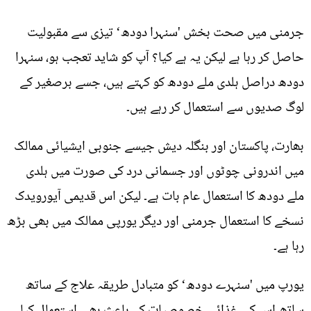
جرمنی میں صحت بخش 'سنہرا دودھ‘ تیزی سے مقبولیت
حاصل کر رہا ہے لیکن یہ ہے کیا؟ آپ کو شاید تعجب ہو، سنہرا
دودھ دراصل ہلدی ملے دودھ کو کہتے ہیں، جسے برصغیر کے
لوگ صدیوں سے استعمال کر رہے ہیں۔
بھارت، پاکستان اور بنگلہ دیش جیسے جنوبی ایشیائی ممالک
میں اندرونی چوٹوں اور جسمانی درد کی صورت میں ہلدی
ملے دودھ کا استعمال عام بات ہے۔ لیکن اس قدیمی آیورویدک
نسخے کا استعمال جرمنی اور دیگر یورپی ممالک میں بھی بڑھ
رہا ہے۔
یورپ میں 'سنہرے دودھ‘ کو متبادل طریقہ علاج کے ساتھ
ساتھ اس کی غذائی خصوصیات کے باعث بھی استعمال کیا