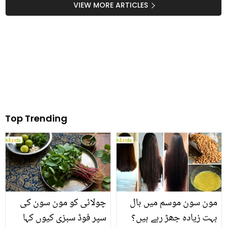
کے کیا خوبصورت معنیٰ بتا
انداز میں، باہر والا خاص
VIEW MORE ARTICLES
دیے؟
ذائقہ اب آپ کے دسترخواں
پر
Top Trending
مون سون موسم میں بال
چولائی کو مون سون کی
بہت زیادہ جھڑ رہے ہیں؟
سپر فوڈ سبزی کیوں کہا