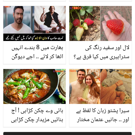
ماں کا انتقال ہوگیا، حلیمہ
غلط عادتوں میں مبتلا ہونے
کتنے سال اولڈ ہوم میں
کا اعتراف ! جلدی شادی کی
رہیں؟
وجہ بھی بتا دی
لال اور سفید رنگ کی
بھارت میں 8 بندے انہیں
سٹرابیری میں کیا فرق ہے؟
اٹھا کر لائے ۔۔ اجے دیوگن
اگر آپ بھی یہ سٹرابیری
نے نصرت فتح علی خان کے
شوق سے کھا رہے ہیں تو
وزن کا ایسا کون سا واقعہ
اس پھل سے جُڑی یہ
سنایا جو سب کو رُلا گیا؟
معلومات ضرور جان لیں
سیرا پشتو زبان کا لفظ ہے
ہائی وے چکن کڑاہی ! آج
اور ۔۔ جانیں عثمان مختار
بنائیں مزیدار چکن کڑاہی
نے اپنی ننھی پری کے نام
وہ بھی ہوٹل والے دیسی