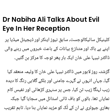
Dr Nabiha Ali Talks About Evil
Eye In Her Reception
کلینیکل سائیکالوجسٹ، سابق نیوز اینکر اور ڈیجیٹل میڈیا پر
اپنے بے باک اور متنازع بیانات کے باعث خبروں میں رہنے والی
ڈاکٹر نبیہا علی خان ایک بار پھر توجہ کا مرکز بن گئیں۔
گزشتہ روز لاہور میں ڈاکٹر نبیہا علی خان کا ولیمہ منعقد کیا
گیا، جہاں انہوں نے گہرے جامنی اور ہلکے گلابی رنگ کا دیدہ
زیب لہنگا زیب تن کیا، جس پر سنہری کڑھائی اور نفیس کام
نمایاں تھا۔ بالوں کو ہاف ٹائی اسٹائل میں سجایا گیا جبکہ
بھاری جیولری نے ان کے لُک کو مزید نمایاں بنا دیا۔ تاہم تقریب