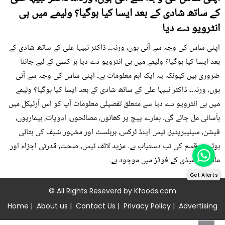
کے ساتھ شادی کے بعد ایسا کیا ہوگیا؟ ولیمے میں ہی
انٹرویو دے دیا
اپنی ساس کی وجہ سے آئی ہوں، ورنہ۔۔ ڈاکٹر نبیہا علی کے ساتھ شادی کے
بعد ایسا کیا ہوگیا؟ ولیمے میں ہی انٹرویو دے دیا ہر کسی کے لیے جاننا
ضروری ہیں کیونکہ یہ ایک اہم معلومات ہے۔ اپنی ساس کی وجہ سے آئی
ہوں، ورنہ۔۔ ڈاکٹر نبیہا علی کے ساتھ شادی کے بعد ایسا کیا ہوگیا؟ ولیمے
میں ہی انٹرویو دے دیا سے متعلق تفصیلی معلومات آپ کو اس آرٹیکل میں
بآسانی مل جائے گی۔ ہمارے پیج پر کھانوں، مصالحوں، ادویات، بیماریوں،
فیشن، سیلیبریٹیز، ٹپس اینڈ ٹرکس، ہربلسٹ اور مشہور شیف کی بتائی
ہوئی ہر قسم کی ٹپ دستیاب ہے۔ مزید لائف ٹپس، صحت، قدرتی اجزاء اور
ماڈرن ریمیڈی کے فوڈز میں موجود ہے۔
Get Alerts
© All Rights Reseverd by
Kfoods.com
Home
|
About us
|
Contact Us
|
Privacy Policy
|
Advertising