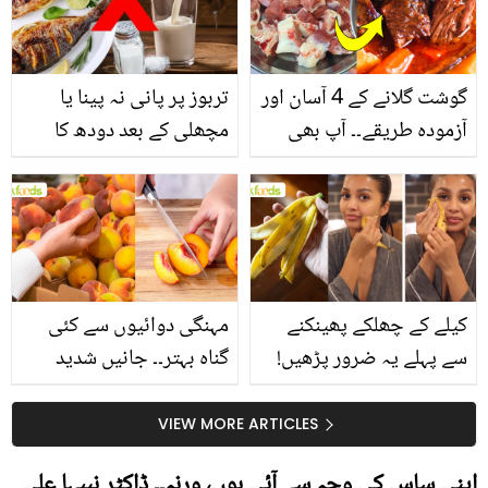
گوشت گلانے کے 4 آسان اور
تربوز پر پانی نہ پینا یا
آزمودہ طریقے۔۔ آپ بھی
مچھلی کے بعد دودھ کا
جانیں انٹرنیشنل شیف کے
استعمال۔۔ جانیں کھانوں
بتائے راز
سے متعلق غلط فہمیوں کی
حقیقت کیا ہے اور افواہ
کیا؟
کیلے کے چھلکے پھینکنے
مہنگی دوائیوں سے کئی
سے پہلے یہ ضرور پڑھیں!
گناہ بہتر۔۔ جانیں شدید
جلد کے 3 بڑے مسائل کا
گرمی کے موسم میں آڑو
سستا اور قدرتی حل
کیوں کھانا چاہیے؟
VIEW MORE ARTICLES
اپنی ساس کی وجہ سے آئی ہوں، ورنہ۔۔ ڈاکٹر نبیہا علی