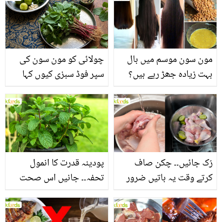
مون سون موسم میں بال
چولائی کو مون سون کی
بہت زیادہ جھڑ رہے ہیں؟
سپر فوڈ سبزی کیوں کہا
جانیں بالوں کو مضبوط
جاتا ہے؟ جانیں وٹامنز،
بنانے کے چند قدرتی طریقے
منرلز اور اینٹی آکسیڈنٹس
سے بھرپور اس سبزی کے
فائدے
رُک جائیں۔۔ چکن صاف
پودینہ قدرت کا انمول
کرتے وقت یہ باتیں ضرور
تحفہ۔۔ جانیں اس صحت
یاد رکھیں
بخش پتوں کے 10 حیرت
انگیز طبی فوائد