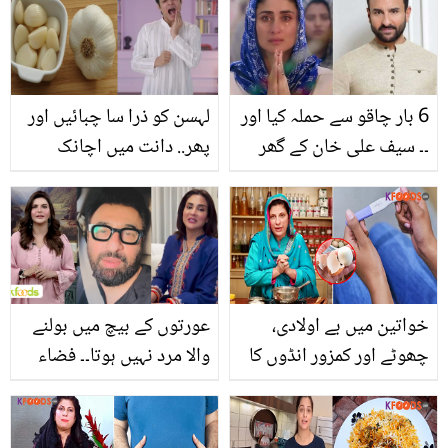
آسان حل، جس سے بار بار
صفائی کرنے کا مسئلہ ہی
ختم
6 بار چاقو سے حملہ کیا اور
لہسن کو ذرا سا چبائیں اور
۔۔ سیف علی خان کے گھر
پھر.. دانت میں اچانک
ڈکیتی، اداکار کی حالت اب
اٹھنے والے درد کو کم کرنے
کیسی ہے؟
کا جادوئی نسخہ
خواتین میں بے اولادی،
عورتوں کے بیچ میں بولنے
چھوٹے اور کمزور انڈوں کا
والا مرد نہیں ہوتا۔۔ فضاء
علاج انڈے کے چھلکوں سے
علی نے یاسر نواز کو کڑا
ڈاکٹر بلقیس نے کیسے
جواب دیتے ہوئے کیا کچھ
بتایا؟ آپ بھی جانیے یہ اہم
بول دیا؟