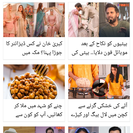
جنون میں شوہر نے کون
دبائیں اور حیران رہ جائیں
سی حدیں پار کر دیں؟
بیٹیوں کو نکاح کے بعد
کبریٰ خان نے کس ڈیزائنر کا
موبائل فون دلایا۔۔ بیٹی کی
جوڑا پہنا؟ مکہ میں
شادی سے پہلے شاہین
رخصتی کی ویڈیو سامنے آ
آفریدی کی انکوائری اور
گئی
تربیت کے متعلق شاہد
آفریدی بول پڑے
آٹے کی خشکی گرنے سے
چنے کو شہد میں ملا کر
کچن میں لال بیگ اور کیڑے
کھائیں، آپ کو کون سے
آجاتے ہیں؟ جانیں بغیر
پانچ شاندار فائدے ملیں
گندگی کے روٹی بنانے کا وہ
گے؟