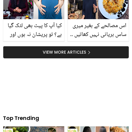
معلومات
اس مصالحے کے بغیر میری
کیا آپ کا پیٹ بھی لٹک گیا
ساس بریانی نہیں کھاتیں ۔۔
ہے؟ تو پریشان نہ ہوں اور
سپائسی ذائقے دار بریانی
آزمائیں ڈاکٹر بلقیس کا
مصالحہ گھر میں کیسے
بتایا ہوا وہ آسان طریقہ،
VIEW MORE ARTICLES
بنایا جاتا ہے؟ ویڈیو
جو ڈائٹنگ کے بغیر سمارٹ
بنا سکتا ہے
Top Trending