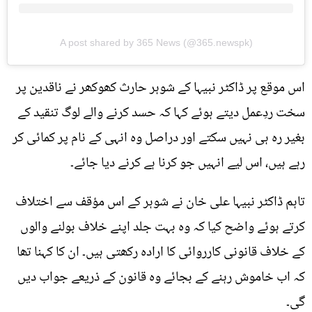
A post shared by 365 News (@365.newspk)
اس موقع پر ڈاکٹر نبیہا کے شوہر حارث کھوکھر نے ناقدین پر
سخت ردِعمل دیتے ہوئے کہا کہ حسد کرنے والے لوگ تنقید کے
بغیر رہ ہی نہیں سکتے اور دراصل وہ انہی کے نام پر کمائی کر
رہے ہیں، اس لیے انہیں جو کرنا ہے کرنے دیا جائے۔
تاہم ڈاکٹر نبیہا علی خان نے شوہر کے اس مؤقف سے اختلاف
کرتے ہوئے واضح کیا کہ وہ بہت جلد اپنے خلاف بولنے والوں
کے خلاف قانونی کارروائی کا ارادہ رکھتی ہیں۔ ان کا کہنا تھا
کہ اب خاموش رہنے کے بجائے وہ قانون کے ذریعے جواب دیں
گی۔