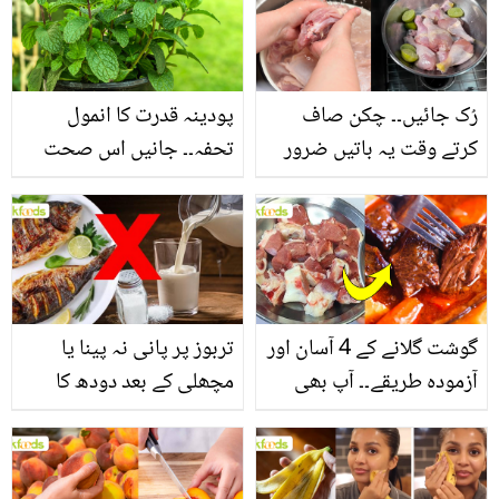
سے بھرپور اس سبزی کے
فائدے
رُک جائیں۔۔ چکن صاف
پودینہ قدرت کا انمول
کرتے وقت یہ باتیں ضرور
تحفہ۔۔ جانیں اس صحت
یاد رکھیں
بخش پتوں کے 10 حیرت
انگیز طبی فوائد
گوشت گلانے کے 4 آسان اور
تربوز پر پانی نہ پینا یا
آزمودہ طریقے۔۔ آپ بھی
مچھلی کے بعد دودھ کا
جانیں انٹرنیشنل شیف کے
استعمال۔۔ جانیں کھانوں
بتائے راز
سے متعلق غلط فہمیوں کی
حقیقت کیا ہے اور افواہ