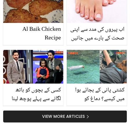
دیکھیں
ہے؟
اب پیروں کی مدد سے اپنی
Al Baik Chicken
صحت کے بارے میں جانیں
Recipe
کشتی پانی کے بجائے ہوا
کسی کے بچوں کو ہاتھ
میں کیسے؟ دماغ کو
لگانے سے پہلے پوچھ لینا
الجھانے والی چند تصاویر
چاہیے۔۔ عمران اشرف نے
جنہیں دیکھنے کے لیے آپ
شو میں ایسا کیا کیا جو
VIEW MORE ARTICLES
جتنا وقت لگا لیں مگر
ویڈیو وائرل ہوگئی؟