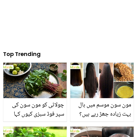
سمجھ نہیں پائیں گے
Top Trending
مون سون موسم میں بال
چولائی کو مون سون کی
بہت زیادہ جھڑ رہے ہیں؟
سپر فوڈ سبزی کیوں کہا
جانیں بالوں کو مضبوط
جاتا ہے؟ جانیں وٹامنز،
بنانے کے چند قدرتی طریقے
منرلز اور اینٹی آکسیڈنٹس