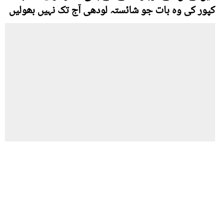
کپور کی وہ بات جو شائستہ لودھی آج تک نہیں بھولیں