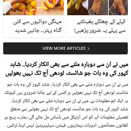
کیا؟
کیلے کے چھلکے پھینکنے
مہنگی دوائیوں سے کئی
سے پہلے یہ ضرور پڑھیں!
گناہ بہتر۔۔ جانیں شدید
جلد کے 3 بڑے مسائل کا
گرمی کے موسم میں آڑو
سستا اور قدرتی حل
کیوں کھانا چاہیے؟
VIEW MORE ARTICLES
میں نے ان سے دوبارہ ملنے سے بھی انکار کردیا.. شاہد
کپور کی وہ بات جو شائستہ لودھی آج تک نہیں بھولیں
میں نے ان سے دوبارہ ملنے سے بھی انکار کردیا.. شاہد کپور کی وہ بات جو
شائستہ لودھی آج تک نہیں بھولیں ہر کسی کے لیے جاننا ضروری ہیں کیونکہ
یہ ایک اہم معلومات ہے۔ میں نے ان سے دوبارہ ملنے سے بھی انکار کردیا..
شاہد کپور کی وہ بات جو شائستہ لودھی آج تک نہیں بھولیں سے متعلق
تفصیلی معلومات آپ کو اس آرٹیکل میں بآسانی مل جائے گی۔ ہمارے پیج پر
کھانوں، مصالحوں، ادویات، بیماریوں، فیشن، سیلیبریٹیز، ٹپس اینڈ ٹرکس،