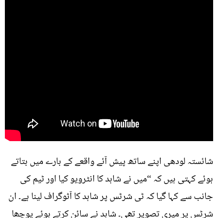
شائستہ لودھی اپنے ساتھ پیش آئے واقعے کے بارے میں بتاتے
ہوئے کہتی ہیں کہ “میں نے شاہد کا انٹرویو کیا اور ٹیم کی
جانب سے کہا گیا کہ ٹی شرٹس پر شاہد کا آٹوگراف لینا ہے۔ ان
شرٹس پر میری تصویر تھی۔ شاہد نے سائن کرتے ہوئے پوچھا