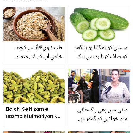
سستی کو بھگانا ہو یا گھر
طب نبویﷺ سے کچھ
کو صاف کرنا ہو بس ایک
خاص آپ کے لئے متعدد
کھیرا آپ کی 10 مشکلیں
بیماریوں کا خاتمہ کرنے
آسان کرسکتا ہے مگر ۔۔
والی غذا جو انسان کو قابل
جانیں اس کے وہ فائدے جو
رشک صحت اور غیرمعمولی
آپ نے پہلے نہ سنے ہوں
طاقت سے نوازتی ہے۔
دبئی میں بھی پاکستانی
Elaichi Se Nizam e
Hazma Ki Bimariyon Ka
مرد خواتین کو گھور رہے
Ilaj
ہوتے ہیں۔۔ نادیہ حسین نے