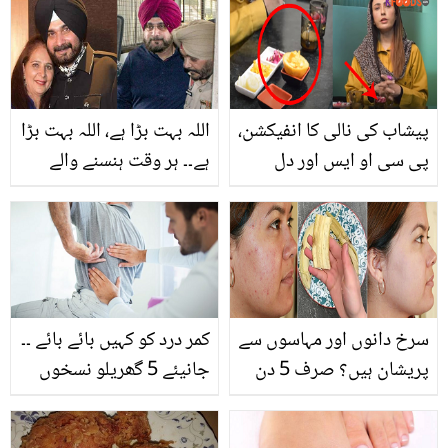
مردوں کے متعلق آنکھوں
دیکھا حال بیان کردیا
پیشاب کی نالی کا انفیکشن،
اللہ بہت بڑا ہے، اللہ بہت بڑا
پی سی او ایس اور دل
ہے۔۔ ہر وقت ہنسنے والے
گھبراتا ہو تو۔۔ ڈاکٹر ام
سدھو کی اہلیہ کینسر میں
راحیل نے بتائے گلاب کی
مبتلا، نووجوت سنگھ نے
پتیوں اور کینو کے چھلکے
نعرہ تکبیر کیوں لگایا؟
سے ان مسائل کو حل کرنے
ویڈیو وائرل
کے آسان ٹوٹکے
سرخ دانوں اور مہاسوں سے
کمر درد کو کہیں بائے بائے ۔۔
پریشان ہیں؟ صرف 5 دن
جانیئے 5 گھریلو نسخوں
کیلے کا چھلکا اس طرح
سے کمر کے درد سے کیسے
استعمال کریں اور کمال
نجات حاصل کی جا سکتی