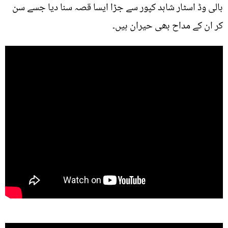
بالی وڈ اسٹار شاہد کپور سے جڑا ایسا قصہ سنا دیا جسے سن
کر ان کے مداح بھی حیران ہیں۔