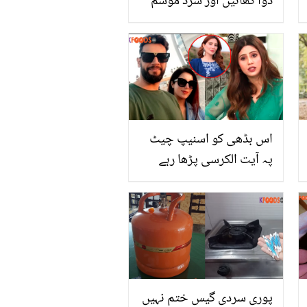
دوا کھائیں اور سرد موسم
کی بیماریوں کو کہیں بائے
اس بڈھی کو اسنیپ چیٹ
پہ آیت الکرسی پڑھا رہے
تھے؟ عمارہ چوہدری نے
دوست کی خاطر عماد وسیم
کے لتے لے ڈالے ! نائلہ راجا
بھی میدان میں آگئیں،
دیکھیں
پوری سردی گیس ختم نہیں