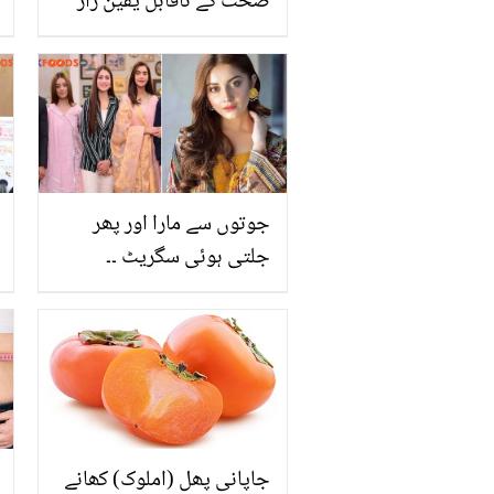
صحت کے ناقابل یقین راز
جوتوں سے مارا اور پھر
جلتی ہوئی سگریٹ ۔۔
علیزے شاہ پر کس ساتھی
اداکارہ نے تشدد کرنے کا
الزام لگایا؟ درخواست دائر
جاپانی پھل (املوک) کھانے