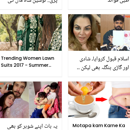
طبی فوائد
پڑی.. نوشین شاہ ماں کی
سختی کے باوجود کس کی
حوصلہ افزائی پر شوبز کی
دنیا میں آئیں؟
اسلام قبول کروایا، شادی
Trending Women Lawn
Suits 2017 - Summer
اور گاڑی بنگلہ بھی لیکن ۔۔
Fashion Collection
عادل درانی نے راکھی
ساونت کے خلاف ثبوت
پیش کردیے! راکھی ساونت
کا جوابی پیغام
یہ بات اپنے شوہر کو بھی
Motapa kam Karne Ka