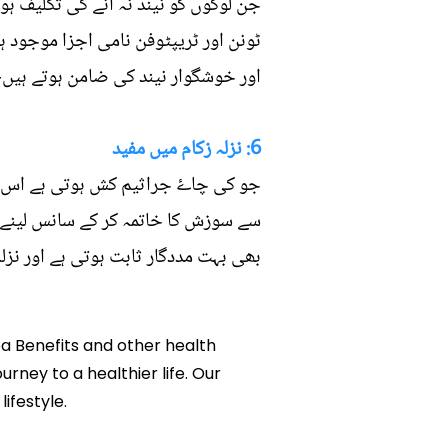
جن لوگوں کو نیند نہ آنے کی تکلیف ہ
ٹونن اور ٹریپٹوفن نامی اجزا موجود 
اور خوشگوار نیند کی ضامن ہوتے ہیں-
6: نزلہ زکام میں مفید
جو کی چاۓ جراثیم کش ہوتی ہے اس لیے
سے سوزش کا خاتمہ کر کے سانس لینے م
بھی بہت مددگار ثابت ہوتی ہے اور نزل
Tea Benefits and other health
urney to a healthier life. Our
ifestyle.