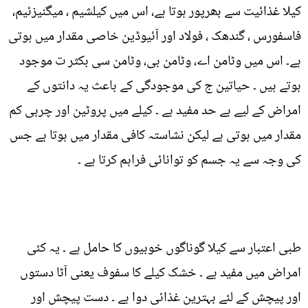
کیلا غذائیت سے بھرپور ہوتا ہے، اس میں کیلشیم ، میگنیزئیم،
فاسفورس ، گندھک ، فولاد اور آئیوڈین خاصی مقدار میں ہوتی
ہے۔ اس میں وٹامن اے، وٹامن بی، وٹامن سی بکثر ت موجود
ہوتے ہیں ۔ حیاتین ج کی موجودگی کے باعث یہ دانتوں کے
امراض کے لیے بے حد مفید ہے ۔ کیلے میں پروٹین اور چربی کم
مقدار میں ہوتی ہے لیکن نشاستہ کافی مقدار میں ہوتا ہے جس
کی وجہ سے یہ جسم کو توانائی فراہم کرتا ہے ۔
طبی اعتبار سے کیلا گوناگوں خوبیوں کا حامل ہے ۔ یہ کئی
امراض میں مفید ہے ۔ خشک کیلے کا سفوف یعنی آٹا دستوں
اور پیچش کے لئے بہترین غذائی دوا ہے ۔ دست پیچش اور