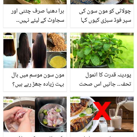
چولائی کو مون سون کی
ہرا دھنیا صرف چٹنی اور
سپر فوڈ سبزی کیوں کہا
سجاوٹ کے لیئے نہیں۔۔
جاتا ہے؟ جانیں وٹامنز،
جانیں اس کے وہ حیرت
منرلز اور اینٹی آکسیڈنٹس
انگیز فوائد جو شاید ہی آپ
سے بھرپور اس سبزی کے
کو معلوم ہوں
فائدے
پودینہ قدرت کا انمول
مون سون موسم میں بال
تحفہ۔۔ جانیں اس صحت
بہت زیادہ جھڑ رہے ہیں؟
بخش پتوں کے 10 حیرت
جانیں بالوں کو مضبوط
انگیز طبی فوائد
بنانے کے چند قدرتی طریقے