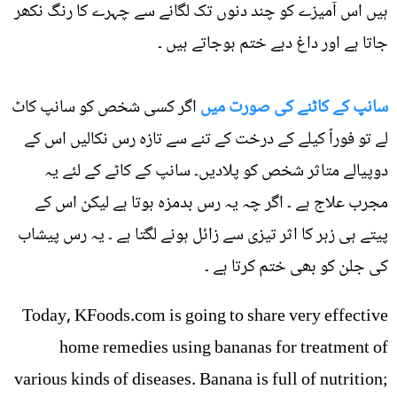
ہیں اس آمیزے کو چند دنوں تک لگانے سے چہرے کا رنگ نکھر
جاتا ہے اور داغ دبے ختم ہوجاتے ہیں ۔
سانپ کے کاٹنے کی صورت میں
اگر کسی شخص کو سانپ کاٹ
لے تو فوراً کیلے کے درخت کے تنے سے تازہ رس نکالیں اس کے
دوپیالے متاثر شخص کو پلادیں۔ سانپ کے کاٹے کے لئے یہ
مجرب علاج ہے ۔ اگر چہ یہ رس بدمزہ ہوتا ہے لیکن اس کے
پیتے ہی زہر کا اثر تیزی سے زائل ہونے لگتا ہے ۔ یہ رس پیشاب
کی جلن کو بھی ختم کرتا ہے ۔
Today, KFoods.com is going to share very effective
home remedies using bananas for treatment of
various kinds of diseases. Banana is full of nutrition;