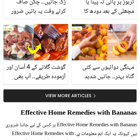
تربوز پر پانی نہ پینا یا
رُک جائیں۔۔ چکن صاف
مچھلی کے بعد دودھ کا
کرتے وقت یہ باتیں ضرور
استعمال۔۔ جانیں کھانوں
یاد رکھیں
سے متعلق غلط فہمیوں کی
حقیقت کیا ہے اور افواہ
کیا؟
مہنگی دوائیوں سے کئی
گوشت گلانے کے 4 آسان اور
گناہ بہتر۔۔ جانیں شدید
آزمودہ طریقے۔۔ آپ بھی
گرمی کے موسم میں آڑو
جانیں انٹرنیشنل شیف کے
کیوں کھانا چاہیے؟
بتائے راز
VIEW MORE ARTICLES
Effective Home Remedies with Bananas
Effective Home Remedies with Bananas ہر کسی کے لیے جاننا ضروری
ہیں کیونکہ یہ ایک اہم معلومات ہے۔ Effective Home Remedies with