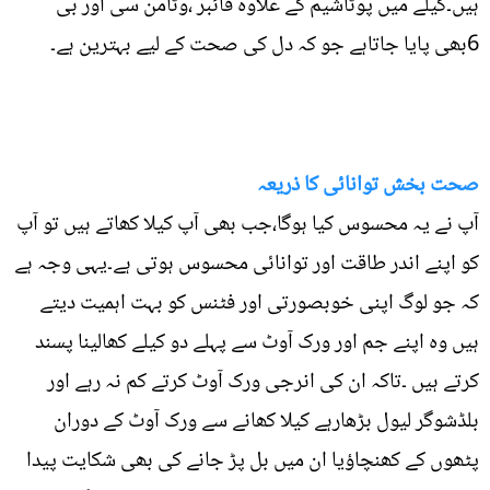
ہیں۔کیلے میں پوٹاشیم کے علاوہ فائبر ،وٹامن سی اور بی
6بھی پایا جاتاہے جو کہ دل کی صحت کے لیے بہترین ہے۔
صحت بخش توانائی کا ذریعہ
آپ نے یہ محسوس کیا ہوگا،جب بھی آپ کیلا کھاتے ہیں تو آپ
کو اپنے اندر طاقت اور توانائی محسوس ہوتی ہے۔یہی وجہ ہے
کہ جو لوگ اپنی خوبصورتی اور فٹنس کو بہت اہمیت دیتے
ہیں وہ اپنے جم اور ورک آوٹ سے پہلے دو کیلے کھالینا پسند
کرتے ہیں ۔تاکہ ان کی انرجی ورک آوٹ کرتے کم نہ رہے اور
بلڈشوگر لیول بڑھارہے کیلا کھانے سے ورک آوٹ کے دوران
پٹھوں کے کھنچاؤیا ان میں بل پڑ جانے کی بھی شکایت پیدا