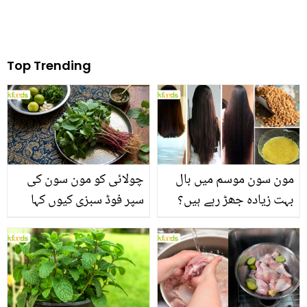
Top Trending
مون سون موسم میں بال
چولائی کو مون سون کی
بہت زیادہ جھڑ رہے ہیں؟
سپر فوڈ سبزی کیوں کہا
جانیں بالوں کو مضبوط
جاتا ہے؟ جانیں وٹامنز،
بنانے کے چند قدرتی طریقے
منرلز اور اینٹی آکسیڈنٹس
سے بھرپور اس سبزی کے
فائدے