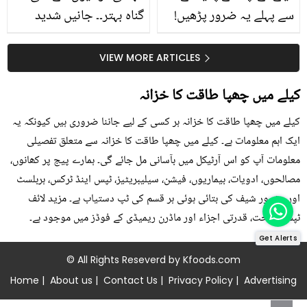
سے پہلے یہ ضرور پڑھیں!
گناہ بہتر۔۔ جانیں شدید
جلد کے 3 بڑے مسائل کا
گرمی کے موسم میں آڑو
سستا اور قدرتی حل
کیوں کھانا چاہیے؟
VIEW MORE ARTICLES
کیلے میں چھپا طاقت کا خزانہ
کیلے میں چھپا طاقت کا خزانہ ہر کسی کے لیے جاننا ضروری ہیں کیونکہ یہ
ایک اہم معلومات ہے۔ کیلے میں چھپا طاقت کا خزانہ سے متعلق تفصیلی
معلومات آپ کو اس آرٹیکل میں بآسانی مل جائے گی۔ ہمارے پیج پر کھانوں،
مصالحوں، ادویات، بیماریوں، فیشن، سیلیبریٹیز، ٹپس اینڈ ٹرکس، ہربلسٹ
اور مشہور شیف کی بتائی ہوئی ہر قسم کی ٹپ دستیاب ہے۔ مزید لائف
ٹپس، صحت، قدرتی اجزاء اور ماڈرن ریمیڈی کے فوڈز میں موجود ہے۔
Get Alerts
© All Rights Reseverd by
Kfoods.com
Home
|
About us
|
Contact Us
|
Privacy Policy
|
Advertising