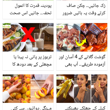
رُک جائیں۔۔ چکن صاف
پودینہ قدرت کا انمول
کرتے وقت یہ باتیں ضرور
تحفہ۔۔ جانیں اس صحت
یاد رکھیں
بخش پتوں کے 10 حیرت
انگیز طبی فوائد
گوشت گلانے کے 4 آسان اور
تربوز پر پانی نہ پینا یا
آزمودہ طریقے۔۔ آپ بھی
مچھلی کے بعد دودھ کا
جانیں انٹرنیشنل شیف کے
استعمال۔۔ جانیں کھانوں
بتائے راز
سے متعلق غلط فہمیوں کی
حقیقت کیا ہے اور افواہ
کیا؟
کیلے کے چھلکے پھینکنے
مہنگی دوائیوں سے کئی