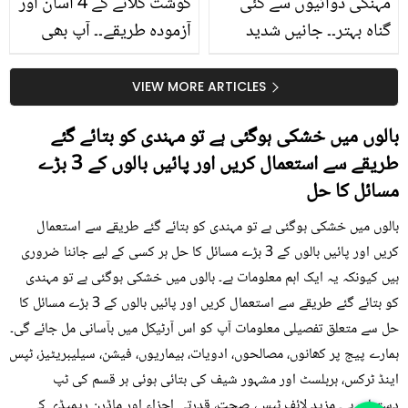
مہنگی دوائیوں سے کئی
گوشت گلانے کے 4 آسان اور
گناہ بہتر۔۔ جانیں شدید
آزمودہ طریقے۔۔ آپ بھی
گرمی کے موسم میں آڑو
جانیں انٹرنیشنل شیف کے
کیوں کھانا چاہیے؟
بتائے راز
VIEW MORE ARTICLES
بالوں میں خشکی ہوگئی ہے تو مہندی کو بتائے گئے
طریقے سے استعمال کریں اور پائیں بالوں کے 3 بڑے
مسائل کا حل
بالوں میں خشکی ہوگئی ہے تو مہندی کو بتائے گئے طریقے سے استعمال
کریں اور پائیں بالوں کے 3 بڑے مسائل کا حل ہر کسی کے لیے جاننا ضروری
ہیں کیونکہ یہ ایک اہم معلومات ہے۔ بالوں میں خشکی ہوگئی ہے تو مہندی
کو بتائے گئے طریقے سے استعمال کریں اور پائیں بالوں کے 3 بڑے مسائل کا
حل سے متعلق تفصیلی معلومات آپ کو اس آرٹیکل میں بآسانی مل جائے گی۔
ہمارے پیج پر کھانوں، مصالحوں، ادویات، بیماریوں، فیشن، سیلیبریٹیز، ٹپس
اینڈ ٹرکس، ہربلسٹ اور مشہور شیف کی بتائی ہوئی ہر قسم کی ٹپ
دستیاب ہے۔ مزید لائف ٹپس، صحت، قدرتی اجزاء اور ماڈرن ریمیڈی کے