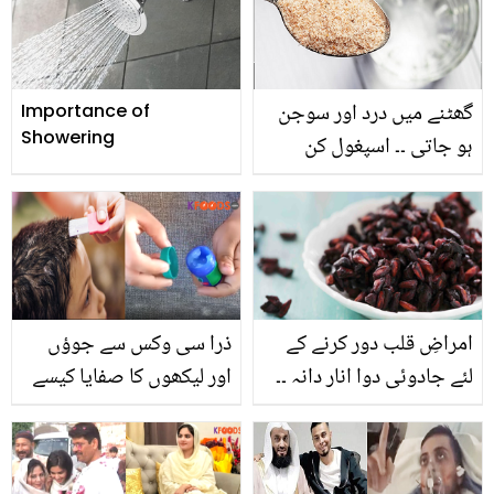
گھٹنے میں درد اور سوجن
Importance of
Showering
ہو جاتی ۔۔ اسپغول کن
لوگوں کو نہیں کھانی
چاہیے؟ ڈاکٹر کی اہم ہدایت
امراضِ قلب دور کرنے کے
ذرا سی وکس سے جوؤں
لئے جادوئی دوا انار دانہ ۔۔
اور لیکھوں کا صفایا کیسے
جانیئے سوکھے ہوئے انار کے
کریں؟ ہر وقت کے سر
دانوں کا ایسا فائدہ کہ آپ
کھجانے سے نجات کا
انہیں سونے کے بھاؤ بھی
گھریلو ٹوٹکہ