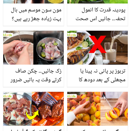
پودینہ قدرت کا انمول
مون سون موسم میں بال
تحفہ۔۔ جانیں اس صحت
بہت زیادہ جھڑ رہے ہیں؟
بخش پتوں کے 10 حیرت
جانیں بالوں کو مضبوط
انگیز طبی فوائد
بنانے کے چند قدرتی طریقے
تربوز پر پانی نہ پینا یا
رُک جائیں۔۔ چکن صاف
مچھلی کے بعد دودھ کا
کرتے وقت یہ باتیں ضرور
استعمال۔۔ جانیں کھانوں
یاد رکھیں
سے متعلق غلط فہمیوں کی
حقیقت کیا ہے اور افواہ
کیا؟