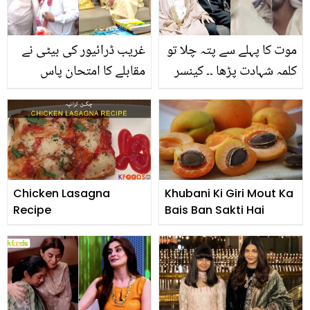
خریدیں گے
موت کا پہلے سے پتہ چلا تو
غریب ڈرائیور کی بیٹی نے
کلمہ شہادت پڑھا ۔۔ کینسر
مقابلے کا امتحان پاس
نے مشہور کاروباری
کرلیا.. بیٹی کی کامیابی پر
شخصیت کو کس طرح اپنے
باپ نے کیا کہا؟ دیکھیں
رب کے قریب کر دیا؟
دیکھیے
Chicken Lasagna
Khubani Ki Giri Mout Ka
Recipe
Bais Ban Sakti Hai