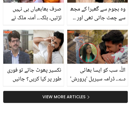
وہ ہجوم سے گھبرا کے مجھ
صرف بھابھیاں ہی نہیں
سے چمٹ جاتی تھی اور ۔۔
لڑتیں، بلکہ۔۔ آمنہ ملک نے
ایشوریہ رائے ہر جگہ بیٹی
جوائنٹ فیملی سسٹم کی
کو ساتھ لے کر کیوں جاتی
حقیقت کھول کے رکھ دی
ہیں؟
اللّٰہ سب کو ایسا بھائی
نکسیر پھوٹ جائے تو فوری
دے۔۔ ڈرامہ سیریل 'پرورش'
طور پر کیا کریں؟ جانیں
میں سمیر کا کردار ہر بہن کا
ڈاکٹر کی بتائی ہوئی اہم
خواب کیوں بن گیا؟
معلومات
VIEW MORE ARTICLES