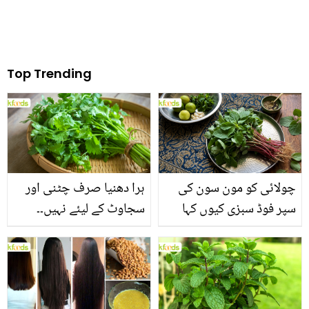
Top Trending
چولائی کو مون سون کی
ہرا دھنیا صرف چٹنی اور
سپر فوڈ سبزی کیوں کہا
سجاوٹ کے لیئے نہیں۔۔
جاتا ہے؟ جانیں وٹامنز،
جانیں اس کے وہ حیرت
منرلز اور اینٹی آکسیڈنٹس
انگیز فوائد جو شاید ہی آپ
سے بھرپور اس سبزی کے
کو معلوم ہوں
فائدے