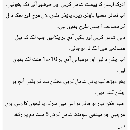
ادرک لہسن کا پیسٹ شامل کریں اور خوشبو آنے تک بھونیں۔
اب ٹماٹر، دھنیا پاؤڈر، زیرہ پاؤڈر، ہلدی، لال مرچ اور نمک ڈال
کر مصالحہ اچھی طرح بھون لیں۔
دہی شامل کریں اور ہلکی آنچ پر پکائیں جب تک کہ تیل
مصالحے سے الگ نہ ہوجائے۔
اب چکن ڈالیں اور درمیانی آنچ پر 10-12 منٹ تک بھون
لیں۔
پھر ڈیڑھ کپ پانی شامل کریں، ڈھکن دے کر ہلکی آنچ پر
چکن گلنے دیں۔
جب چکن تیار ہوجائے تو اس میں سرکہ یا لیموں کا رس، ہری
مرچیں اور میٹھی سوٖنٹھ شامل کرکے 5 منٹ دم پر رکھ
دیں۔