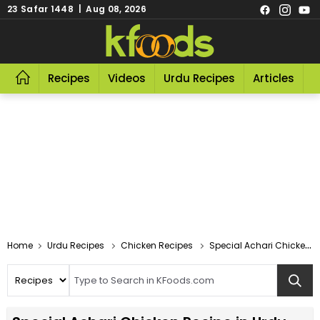
23 Safar 1448 | Aug 08, 2026
Recipes
Videos
Urdu Recipes
Articles
R
Home
Urdu Recipes
Chicken Recipes
Special Achari Chicken Recipe In Urdu