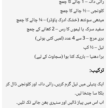
رائی دانہ – 1 چائے کا چمچ
کلونجی – ½ چائے کا چمچ
میٹھی سوٖنٹھ (خشک ادرک پاؤڈر) – ¼ چائے کا چمچ
سفید سرکہ یا لیموں کا رس – 2 کھانے کے چمچ
ہری مرچ – 3 سے 4 عدد (لمبی کٹی ہوئی)
تیل – ½ کپ
ہرا دھنیا – باریک کٹا ہوا (سجاوٹ کے لیے)
ترکیب:
ایک پتیلی میں تیل گرم کریں، رائی دانہ اور کلونجی ڈال کر
ہلکا سا چٹخا لیں۔
اب اس میں پیاز ڈالیں اور سنہری بھن جانے تک تلیں۔