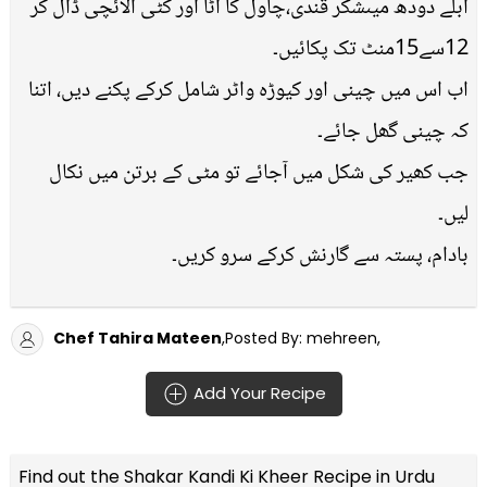
اُبلے دودھ میںشکر قندی،چاول کا آٹا اور کٹی الائچی ڈال کر
12سے15منٹ تک پکائیں۔
اب اس میں چینی اور کیوڑہ واٹر شامل کرکے پکنے دیں، اتنا
کہ چینی گھل جائے۔
جب کھیر کی شکل میں آجائے تو مٹی کے برتن میں نکال
لیں۔
بادام، پستہ سے گارنش کرکے سرو کریں۔
Chef Tahira Mateen
,Posted By: mehreen,
Add Your Recipe
Find out the
Shakar Kandi Ki Kheer Recipe in Urdu