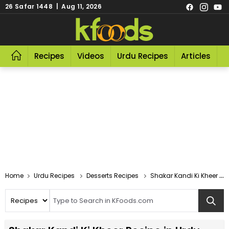
26 Safar 1448 | Aug 11, 2026
Recipes
Videos
Urdu Recipes
Articles
R
Home
Urdu Recipes
Desserts Recipes
Shakar Kandi Ki Kheer Recipe In Urdu