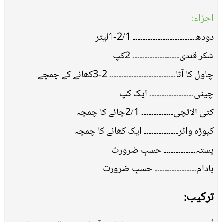
اجزاء:
دودھ۔۔۔۔۔۔۔۔۔۔۔۔۔۔۔۔۔۔۔۔۔۔۔۔۔ 2/1-1لیٹر
شکر قندی۔۔۔۔۔۔۔۔۔۔۔۔۔۔۔۔۔۔۔ 2کپ
چاول کا آٹا۔۔۔۔۔۔۔۔۔۔۔۔۔۔۔۔۔۔۔۔۔۔۔۔۔۔۔ 2-3کھانے کے چمچے
چینی۔۔۔۔۔۔۔۔۔۔۔۔۔۔۔۔۔۔ ایک کپ
کٹی الائچی۔۔۔۔۔۔۔۔۔۔۔۔۔ 2/1چائے کا چمچہ
کیوڑہ واٹر۔۔۔۔۔۔۔۔۔۔۔۔۔۔ ایک کھانے کا چمچہ
پستہ۔۔۔۔۔۔۔۔۔۔۔۔۔ حسبِ ضرورت
بادام۔۔۔۔۔۔۔۔۔۔۔۔۔۔۔۔۔ حسبِ ضرورت
ترکیب: