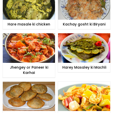
Hare masale ki chicken
Kachay gosht ki Biryani
Jhengey or Paneer ki
Harey Masaley ki Machli
Karhai