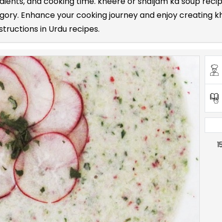
edients, and cooking time. kheere or shaljam ka soup re
gory. Enhance your cooking journey and enjoy creating kh
structions in Urdu recipes.
1