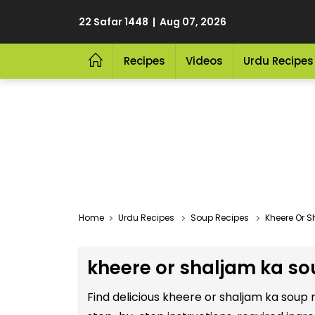
22 Safar 1448 | Aug 07, 2026
Recipes
Videos
Urdu Recipes
Home
Urdu Recipes
Soup Recipes
Kheere Or S
kheere or shaljam ka so
Find delicious kheere or shaljam ka soup 