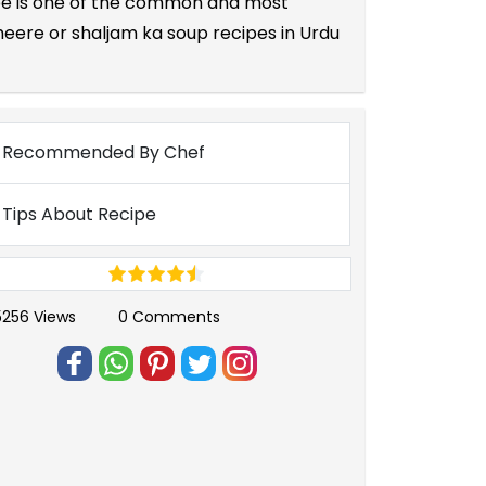
cipe is one of the common and most
eere or shaljam ka soup recipes in Urdu
Recommended By Chef
Tips About Recipe
5256 Views
0 Comments