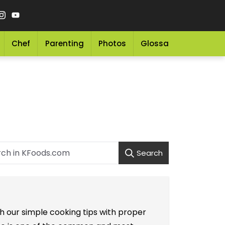
Chef
Parenting
Photos
Glossary
Grocery 
Search
h our simple cooking tips with proper