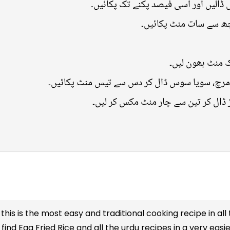
 ڈالیں اور اسی فیصد پکنے تک پکائیں۔
 چھ سے سات منٹ پکائیں۔
ک منٹ بھون لیں۔
 مرچ، سویا سوس ڈال کر دس سے تیس منٹ پکائیں۔
 ڈال کر تین سے چار منٹ مکس کر لیں۔
this is the most easy and traditional cooking recipe in all
find Egg Fried Rice and all the
urdu recipes
in a very easi