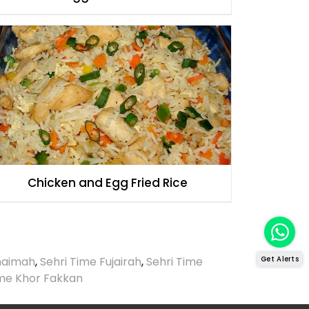
Chicken and Egg Fried Rice
Khaimah
,
Sehri Time Fujairah
,
Sehri Time
Get Alerts
ime Khor Fakkan