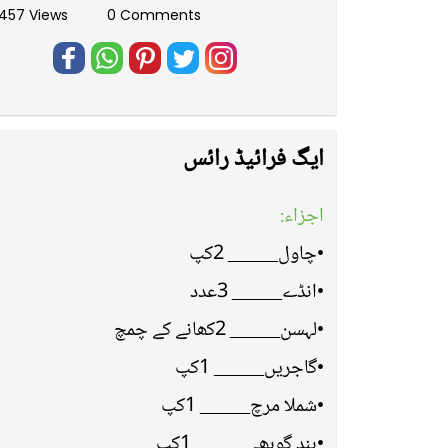
457 Views
0 Comments
ایگ فرائیڈ رائس
اجزاء:
•چاول_____ 2کپ
•انڈے_____ 3عدد
•لہسن_____ 2کھانے کے چمچ
•گاجریں_____ 1کپ
•شملا مرچ_____ 1کپ
•بند گوبھی_____ 1کپ