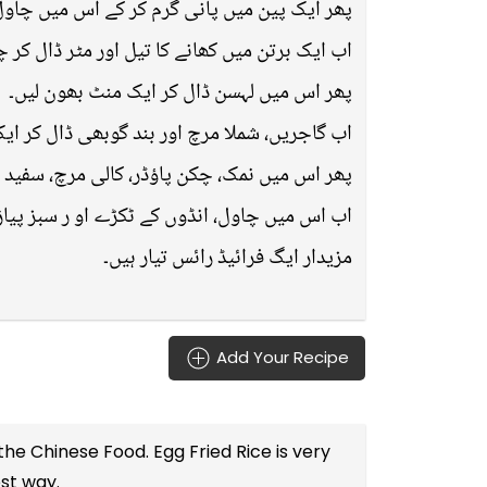
پھر ایک پین میں پانی گرم کر کے اس میں چاول
اب ایک برتن میں کھانے کا تیل اور مٹر ڈال کر
پھر اس میں لہسن ڈال کر ایک منٹ بھون لیں۔
اب گاجریں، شملا مرچ اور بند گوبھی ڈال کر ای
پھر اس میں نمک، چکن پاؤڈر، کالی مرچ، سفید
اب اس میں چاول، انڈوں کے ٹکڑے او ر سبز پیاز
مزیدار ایگ فرائیڈ رائس تیار ہیں۔
Add Your Recipe
 the
Chinese Food
. Egg Fried Rice is very
est way.