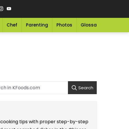
Chef
Parenting
Photos
Glossary
Grocery 
Search
e cooking tips with proper step-by-step