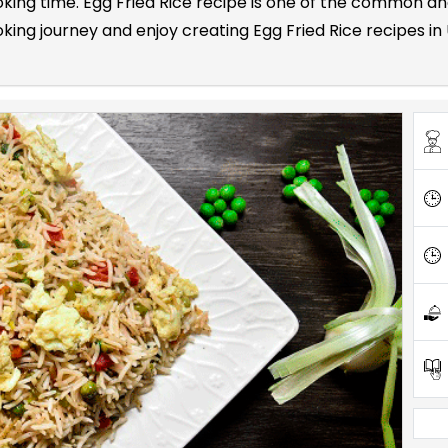
ooking time. Egg Fried Rice recipe is one of the common 
ng journey and enjoy creating Egg Fried Rice recipes in U