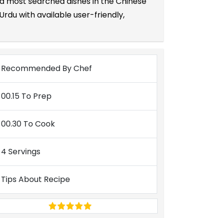
and most searched dishes in the Chinese
rdu with available user-friendly,
Recommended By Chef
00.15 To Prep
00.30 To Cook
4 Servings
Tips About Recipe