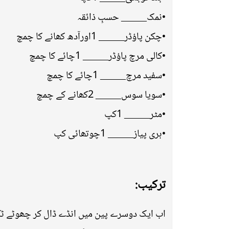
•نمک_____ حسبِ ذائقہ
•چکن پاؤڈر_____ 1اورآدھ کھانے کا چمچ
•کالی مرچ پاؤڈر_____ 1چائے کا چمچ
•سفید مرچ_____ 1چائے کا چمچ
•سویا سوس_____ 2کھانے کے چمچ
•مٹر_____ 1کپ
•ہری پیاز_____ 1چوتھائی کپ
ترکیب:
اب ایک دوسرے پین میں انڈے ڈال کر چھوٹے ٹکڑ