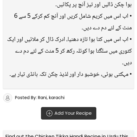
ہوا چکن ڈالیں اور تیز آنچ پر پکائیں۔
• اب اس میں کریم شامل کریں اور آنچ کم کرکے 5 سے 6
منٹ کے لئے دم دے دیں۔
• اب اس میں کٹا ہوا تازہ دھنیا، ادرک ڈال کر ملائیں اور ایک
کٹوری میں سلگتا ہوا کوئلہ رکھ کر 5 منٹ کے لئے دم دے
دیں۔
• مہکتی ہوئی، خوشبو دار اور لذیذ چکن تکہ ہانڈی تیار ہے۔
Posted By: Rani, karachi
Add Your Recipe
Find out the
Chicken Tikka Handi Recipe in Urdu
this