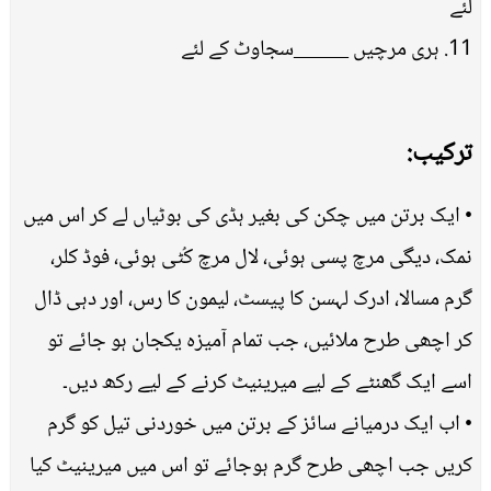
لئے
11. ہری مرچیں _____سجاوٹ کے لئے
ترکیب:
• ایک برتن میں چکن کی بغیر ہڈی کی بوٹیاں لے کر اس میں
نمک، دیگی مرچ پسی ہوئی، لال مرچ کُٹی ہوئی، فوڈ کلر،
گرم مسالا، ادرک لہسن کا پیسٹ، لیمون کا رس، اور دہی ڈال
کر اچھی طرح ملائیں، جب تمام آمیزہ یکجان ہو جائے تو
اسے ایک گھنٹے کے لیے میرینیٹ کرنے کے لیے رکھ دیں۔
• اب ایک درمیانے سائز کے برتن میں خوردنی تیل کو گرم
کریں جب اچھی طرح گرم ہوجائے تو اس میں میرینیٹ کیا