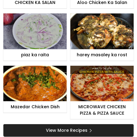
CHICKEN KA SALAN
Aloo Chicken Ka Salan
piaz ka raita
harey masaley ka rost
Mazedar Chicken Dish
MICROWAVE CHICKEN
PIZZA & PIZZA SAUCE
View More Recipes