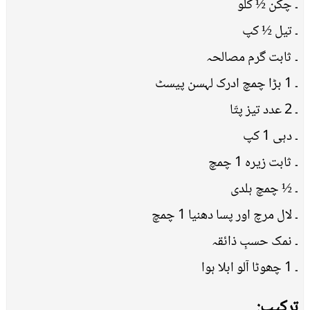
۔ چکن ½ کلو
۔ تیل ½ کپ
۔ ثابت گرم مصالحہ
۔ 1 بڑا چمچ ادرک لہسن پیسٹ
۔ 2 عدد تیز پتّا
۔ دہی 1 کپ
۔ ثابت زیرہ 1 چمچ
۔ ½ چمچ ہلدی
۔ لال مرچ اور پسا دھنیا 1 چمچ
۔ نمک حسبِ ذائقہ
۔ 1 چھوٹا آلو ابلا ہوا
ترکیب: