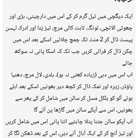
ایک دیگچی میں تیل گرم کر کے اس میں دارچینی، بڑی اور
چھوٹی الائچی، لونگ، ثابت کالی مرچ، تیز پّتا اور ادرک لہسن
پیسٹ ڈال کر 2 منٹ تک چمچ چلائیں اسکے بعد اس میں
چکن ڈال کر فرائی کریں جب تک کہ اسکا پانی نہ سوکھ
جائے
اب اس میں دہی (زیادہ کھٹی نہ ہو)، ہلدی، لال مرچ، دھنیا
پاؤڈر، زیرہ اور نمک ڈال کر کچھ دیر بھونیں اسکے بعد ابلے
ہوئے آلو کو بلکل مسل کر سالن میں شامل کر کے پھر سے
بھونیں، اس سے آپکے سالن میں گاڑھا پن آئے گا
اب آپکو سالن جتنا پتلا چاہئیے اتنا پانی اس میں شامل کریں
اور تیز آنچ کر کے ایک اُبال آنے دیں، اس کے بعد ڈھکن لگا کر