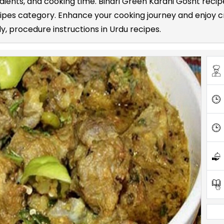
edients, and cooking time. Bihari Green Karahi Gosht rec
ipes category. Enhance your cooking journey and enjoy c
ly, procedure instructions in Urdu recipes.