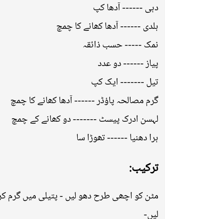
دہی ------ آدھا کپ
ہلدی ------ آدھا کھانے کا چمچ
نمک ----- حسب ذائقہ
پیاز ------ دو عدد
تیل ------- ایک کپ
گرم مصالحہ پاؤڈر ------ آدھا کھانے کا چمچ
لہسن ادرک پیسٹ ------- دو کھانے کے چمچ
ہرا دھنیا ------ تھوڑا سا
ترکیب:
مٹن کو اچھی طرح دھو لیں - پتیلی میں گرم کر ک
لیں-