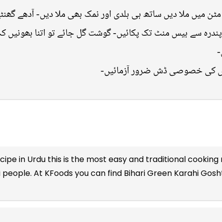
مٹن میں ملا دیں ساتھ ہی ہلدی اور نمک بھی ملا دیں- آدھے گھنٹ
پندرہ سے بیس منٹ تک پکائیں- گوشت گل جائے تو اتنا بھونیں کہ
ں
قرباں کی خصوصی ڈش ضرور آزمائیں
cipe in Urdu
this is the most easy and traditional cooking 
 people. At KFoods you can find Bihari Green Karahi Gosh