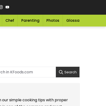
Chef
Parenting
Photos
Glossary
Grocery 
Search
h our simple cooking tips with proper