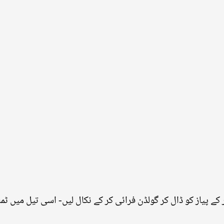
ے پیاز کو ڈال کر گولڈن فرائی کر کے نکال لیں- اسی تیل میں ٹما