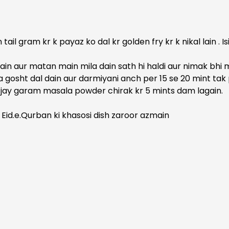
tail gram kr k payaz ko dal kr golden fry kr k nikal lain . I
lain aur matan main mila dain sath hi haldi aur nimak bhi 
gosht dal dain aur darmiyani anch per 15 se 20 mint tak 
 a jay garam masala powder chirak kr 5 mints dam lagain.
Eid.e.Qurban ki khasosi dish zaroor azmain