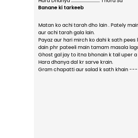
Hara Dhanya …………………………. Thora Sa
Banane ki tarkeeb
Matan ko achi tarah dho lain . Pately main 
aur achi tarah gala lain.
Payaz aur hari mirch ko dahi k sath pees 
dain phr pateeli main tamam masala laga 
Ghost gal jay to itna bhonain k tail uper
Hara dhanya dal kr sarve krain.
Gram chapatti aur salad k sath khain --- 