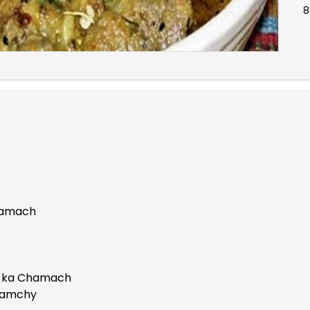
8
Chamach
e ka Chamach
Chamchy