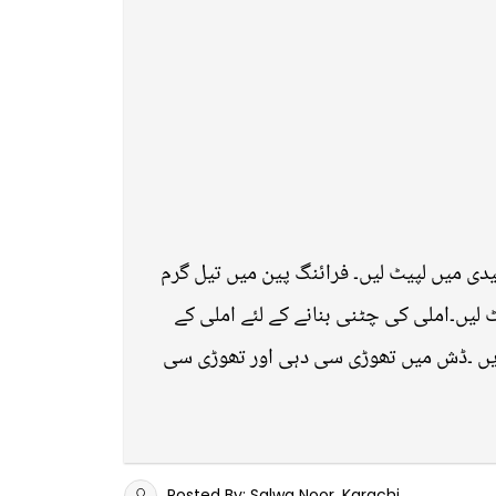
یدی میں لپیٹ لیں۔ فرائنگ پین میں تیل گرم
 لیں۔املی کی چٹنی بنانے کے لئے املی کے
کردیں ۔ڈش میں تھوڑی سی دہی اور تھوڑی سی
Posted By: Salwa Noor, Karachi