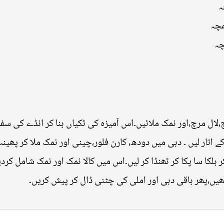
ہ
مچہ
چہ
رچ،لال مرچ،اور نمک ملائیں۔اس آمیزہ کی ٹکیاں بنا کر انڈے کی سف
اتار لیں ۔ دہی میں دودھ، کارن فلور،چینی اور نمک ملا کر پھینٹ
 ہلکا سا پکا کر ٹھنڈا کر لیں۔اس میں کالا نمک اور نمک شامل 
ھیں،پھر باقی دہی اور املی کی چٹنی ڈال کر پیش کریں۔