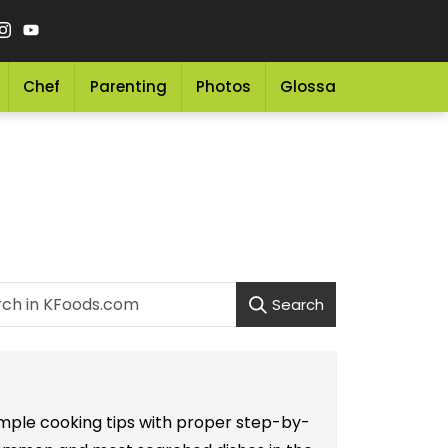
Chef
Parenting
Photos
Glossary
Grocery 
Search
simple cooking tips with proper step-by-