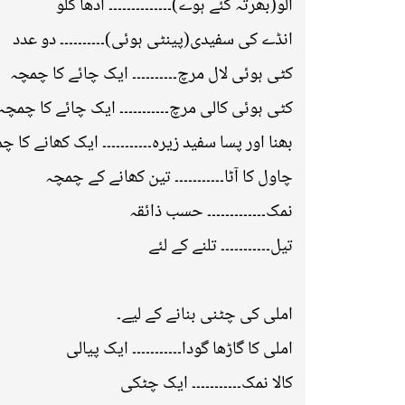
آلو(بھرتہ کئے ہوے)۔۔۔۔۔۔۔۔۔۔۔۔۔۔ آدھا کلو
انڈے کی سفیدی(پینٹی ہوئی)۔۔۔۔۔۔۔۔۔۔ دو عدد
کٹی ہوئی لال مرچ۔۔۔۔۔۔۔۔۔۔ ایک چائے کا چمچہ
کٹی ہوئی کالی مرچ۔۔۔۔۔۔۔۔۔۔۔ ایک چائے کا چمچہ
بھنا اور پسا سفید زیرہ۔۔۔۔۔۔۔۔۔۔۔ ایک کھانے کا چ
چاول کا آٹا۔۔۔۔۔۔۔۔۔۔۔ تین کھانے کے چمچہ
نمک۔۔۔۔۔۔۔۔۔۔۔۔۔ حسب ذائقہ
تیل۔۔۔۔۔۔۔۔۔۔۔ تلنے کے لئے
املی کی چٹنی بنانے کے لیے۔
املی کا گاڑھا گودا۔۔۔۔۔۔۔۔۔۔۔ ایک پیالی
کالا نمک۔۔۔۔۔۔۔۔۔۔۔ ایک چٹکی