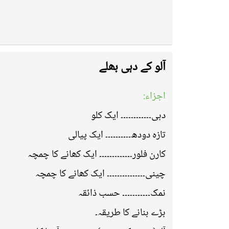
آلو کے دہی بھلے
اجزاء:
دہی۔۔۔۔۔۔۔۔۔۔۔۔ ایک کلو
تازہ دودھ۔۔۔۔۔۔۔۔۔۔ ایک پیالی
کارن فلور۔۔۔۔۔۔۔۔۔۔۔۔۔ ایک کھانے کا چمچہ
چینی۔۔۔۔۔۔۔۔۔۔۔۔۔۔۔ ایک کھانے کا چمچہ
نمک۔۔۔۔۔۔۔۔۔۔۔ حسب ذائقہ
بڑے بنانے کا طریقہ۔