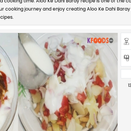
 and cooking time. Aloo Ke Dahi Baray recipe is one of th
r cooking journey and enjoy creating Aloo Ke Dahi Baray 
ecipes.
1