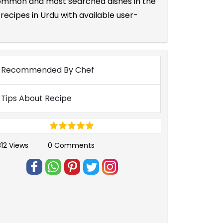
e common and most searched dishes in the
recipes in Urdu with available user-
Recommended By Chef
Tips About Recipe
312 Views
0 Comments