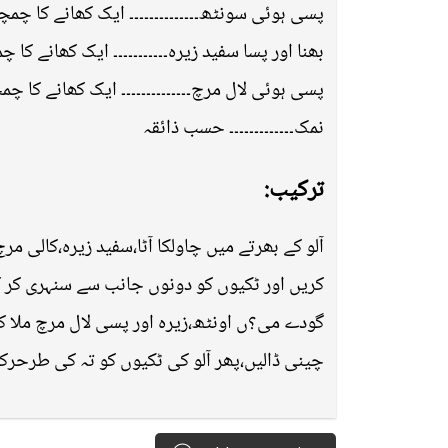
پسی ہوئی سونٹھ۔۔۔۔۔۔۔۔۔۔۔۔۔۔ ایک کھانے کا چمچ
بھنا اور پسا سفید زیرہ۔۔۔۔۔۔۔۔۔۔۔ ایک کھانے کا چ
پسی ہوئی لال مرچ۔۔۔۔۔۔۔۔۔۔۔۔۔۔ ایک کھانے کا چم
نمک۔۔۔۔۔۔۔۔۔۔۔۔۔ حسب ذائقہ
ترکیب:
آلو کے بھرتے میں چاولکا آٹا،سفید زیرہ،کالی م
کریں اور ٹکیوں کو دونوں جانب سے سنہری کر کے 
گودے می؟ں اونٹھ،زیرہ اور پسی لال مرچ ملا کر
چینی ڈالیں،پھر آلو کی ٹکیوں کو تہ کی طرحرک