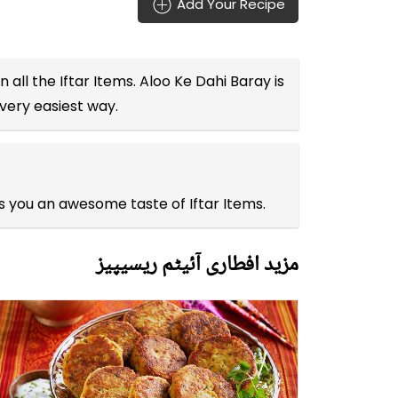
Add Your Recipe
n all the
Iftar Items
. Aloo Ke Dahi Baray is
 very easiest way.
es you an awesome taste of Iftar Items.
مزید افطاری آئیٹم ریسیپیز