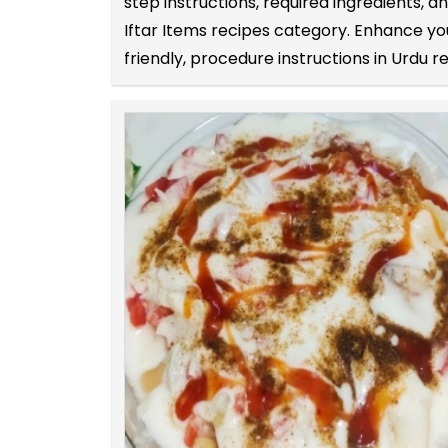
step instructions, required ingredients,
Iftar Items recipes category. Enhance you
friendly, procedure instructions in Urdu r