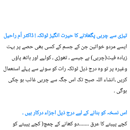
تیزی سے چربی پگھلانے کا حیرت انگیز ٹوٹکہ ! ڈاکٹر اُم راحیل
ایسے مردو خواتین جن کے جسم کے کسی بھی حصے پر بہت
زیادہ فیٹ(چربی) ہے جیسے ، تھوڑی ، کولہے اور ہاتھ پاؤں
وغیرہ پر تو وہ درج ذیل ٹوٹکہ رات کو سونے سے پہلے استعمال
کریں ،انشاء اللہ صبح تک اس جگہ سے چربی غائب ہو چکی
ہوگی ۔
اس نسخہ کو بنانے کے لیے درج ذیل اجزاء درکار ہیں ۔
کچے پپیتے کا عرق ۔۔۔۔۔۔۔دو کھانے کے چمچ( کچے پپیتے کو