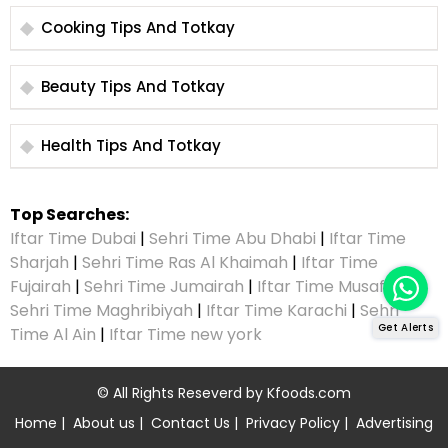
Cooking Tips And Totkay
Beauty Tips And Totkay
Health Tips And Totkay
Top Searches:
Iftar Time Dubai
|
Sehri Time Abu Dhabi
|
Iftar Time
Sharjah
|
Sehri Time Ras Al Khaimah
|
Iftar Time
Fujairah
|
Sehri Time Jumairah
|
Iftar Time Musaffah
|
Sehri Time Maghribiyah
|
Iftar Time Karachi
|
Sehri
Get Alerts
Time Al Ain
|
Iftar Time new york
© All Rights Reseverd by
Kfoods.com
Home
|
About us
|
Contact Us
|
Privacy Policy
|
Advertising