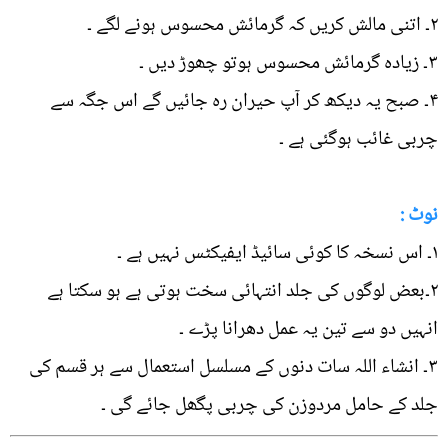
۲۔ اتنی مالش کریں کہ گرمائش محسوس ہونے لگے ۔
۳۔ زیادہ گرمائش محسوس ہوتو چھوڑ دیں ۔
۴۔ صبح یہ دیکھ کر آپ حیران رہ جائیں گے اس جگہ سے
چربی غائب ہوگئی ہے ۔
نوٹ :
۱۔ اس نسخہ کا کوئی سائیڈ ایفیکٹس نہیں ہے ۔
۲۔بعض لوگوں کی جلد انتہائی سخت ہوتی ہے ہو سکتا ہے
انہیں دو سے تین یہ عمل دھرانا پڑے ۔
۳۔ انشاء اللہ سات دنوں کے مسلسل استعمال سے ہر قسم کی
جلد کے حامل مردوزن کی چربی پگھل جائے گی ۔