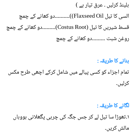
بلینڈ کرلیں ۔ عرق تیار ہے )
السی کا تیل Flaxseed Oil))۔۔۔۔۔۔۔۔۔۔دو کھانے کے چمچ
قسط شیریں کا تیل (Costus Root)۔۔۔۔۔۔۔۔۔دو کھانے کے چمچ
روغن شبت ۔۔۔۔۔۔۔۔۔دو کھانے کے چمچ
بنانے کا طریقہ :
تمام اجزاء کو کسی پیالے میں شامل کرکے اچھی طرح مکس
کرلیں۔
لگانے کا طریقہ :
۱۔تھوڑا سا تیل لے کر جس جگہ کی چربی پگھلانی ہووہاں
مالش کریں۔