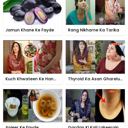
Jamun Khane Ke Fayde
Rang Nikharne Ka Tarika
Kuch Khwateen Ke Han
Thyroid Ka Asan Gharelu
Beti Ki Pediash Kiyun Hoti
Ilaj
Hai
Anjeer Ke Fayde
Gardan Ki Kali Lakeerain