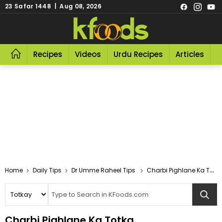
23 Safar 1448 | Aug 08, 2026
Recipes
Videos
Urdu Recipes
Articles
R
Home
Daily Tips
Dr Umme Raheel Tips
Charbi Pighlane Ka Totka
Charbi Pighlane Ka Totka