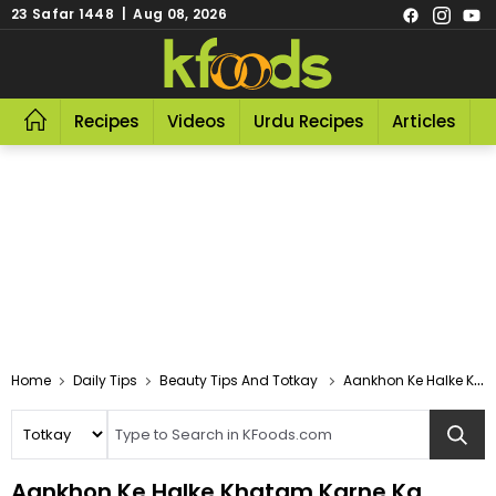
23 Safar 1448 | Aug 08, 2026
Recipes
Videos
Urdu Recipes
Articles
R
Home
Daily Tips
Beauty Tips And Totkay
Aankhon Ke Halke Khatam Karne Ka Tarika
Aankhon Ke Halke Khatam Karne Ka