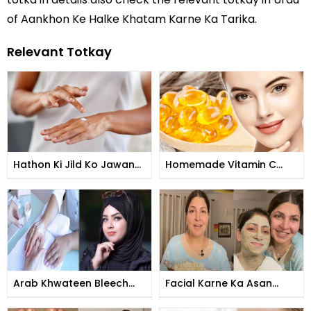
of Aankhon Ke Halke Khatam Karne Ka Tarika.
Relevant Totkay
Hathon Ki Jild Ko Jawan
Homemade Vitamin C
Banane Ka Tarika
Tomer
Arab Khwateen Bleech
Facial Karne Ka Asan
Kese Karti Hain
Tarika