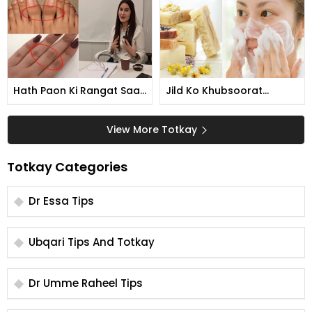
Hath Paon Ki Rangat Saaf
Jild Ko Khubsoorat
Karne Ka Tarika
Banane Ka Tarika
View More Totkay
Totkay Categories
Dr Essa Tips
Ubqari Tips And Totkay
Dr Umme Raheel Tips