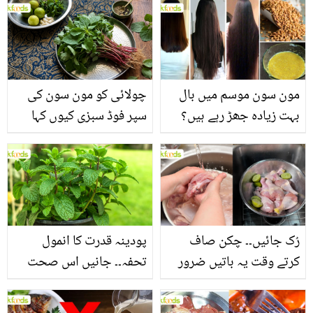
مون سون موسم میں بال
چولائی کو مون سون کی
بہت زیادہ جھڑ رہے ہیں؟
سپر فوڈ سبزی کیوں کہا
جانیں بالوں کو مضبوط
جاتا ہے؟ جانیں وٹامنز،
بنانے کے چند قدرتی طریقے
منرلز اور اینٹی آکسیڈنٹس
سے بھرپور اس سبزی کے
فائدے
رُک جائیں۔۔ چکن صاف
پودینہ قدرت کا انمول
کرتے وقت یہ باتیں ضرور
تحفہ۔۔ جانیں اس صحت
یاد رکھیں
بخش پتوں کے 10 حیرت
انگیز طبی فوائد