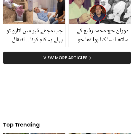
کیسے غربت سے نکال کر
مچھلی کی خاص ریسیپی
بڑے گھر میں پہنچا دیا؟ ان
کی کہانی
دوران حج محمد رفیع کے
جب مجھے قبر میں اتارو تو
ساتھ ایسا کیا ہوا تھا جو
پہلے یہ کام کرنا ۔۔ انتقال
انہوں نے گلوکاری چھوڑ
سے قبل باپ کی اپنے بیٹے
دی؟ برسوں بعد بیٹے کا
سے عجیب خواہش جس
VIEW MORE ARTICLES
انکشاف
میں ایک پیغام چھپا تھا،
دیکھئے
Top Trending