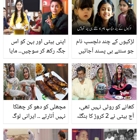
آمد، مداحوں کا ردعمل کیا
تکلیف کو ٹھیک کرنے کا یہ
تھا؟
انوکھا طریقہ کیا ہے؟
لڑکیوں کے چند دلچسپ نام
اپنی بیٹی اور بہن کو اس
جو سنتے ہی پسند آجائیں
جگہ رکھ کر سوچیں۔۔ مایا
خان نے بار بار لڑکی دیکھ
کر مسترد کرنے والوں کے
لتے لے لئے! دیکھیں ویڈیو
کھانے کو روٹی نہیں تھی،
مچھلی کو دھو کر چھلکا
آج بیٹی نے 2 کروڑ کا بنگلہ
نہیں اُتارتے ۔۔ ایرانی لوگ
بنا دیا ۔۔ گاؤں کی لڑکی الیزا
مچھلی کو گھر میں کس
سحر نے اپنے والدین کو
طرح پکاتے ہیں ؟ ذائقہ دار