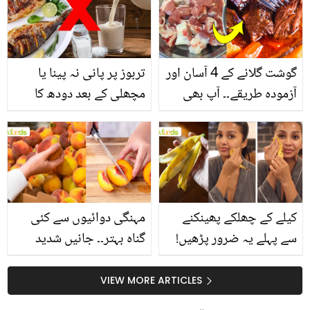
گوشت گلانے کے 4 آسان اور
تربوز پر پانی نہ پینا یا
آزمودہ طریقے۔۔ آپ بھی
مچھلی کے بعد دودھ کا
جانیں انٹرنیشنل شیف کے
استعمال۔۔ جانیں کھانوں
بتائے راز
سے متعلق غلط فہمیوں کی
حقیقت کیا ہے اور افواہ
کیا؟
کیلے کے چھلکے پھینکنے
مہنگی دوائیوں سے کئی
سے پہلے یہ ضرور پڑھیں!
گناہ بہتر۔۔ جانیں شدید
جلد کے 3 بڑے مسائل کا
گرمی کے موسم میں آڑو
سستا اور قدرتی حل
کیوں کھانا چاہیے؟
VIEW MORE ARTICLES