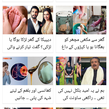
حسین بنانے کے لئے ڈاکٹر ام
کرنے سے کیا ہوتا ہے؟ جان
راحیل نے گھر بیٹھے مہنگا
کر آزمائے بنا رہ نہ پائیں گے
سیرم بنانے کا طریقہ بتادیا
گھر سے مکھی مچھر کو
دیپیکا کے گھر لڑکا ہوگا یا
بھگانا ہو یا کپڑوں کے داغ
لڑکی؟ گفٹ تیار کرنے والی
دھبے مٹانا ہو اب ہوا بہت
کمپنی نے بھانڈا پھوڑ دیا
آسان ۔۔ جانیے ہماری یہ
آزمودہ ٹپس جو کریں ہر
خواتین کی بڑی مشکل
آسان
ہم نے یہ امید بلکل نہیں کی
کھانسی اور بلغم کے لیئے
تھی ۔۔ راکھی ساونت کی
شہد کی پٹّی ۔۔ جانیں
آفتاب اقبال کے شو میں
کھانسی اور پھیپڑوں کی