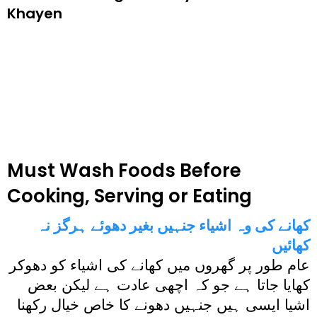
Khayen
Must Wash Foods Before
Cooking, Serving or Eating
کھانے کی وہ اشیاء جنہیں بغیر دھوئے ہرگز نہ
کھائیں
عام طور پر گھروں میں کھانے کی اشیاء کو دھوکر
کھایا جاتا ہے جو کہ اچھی عادت ہے لیکن بعض
اشیا ایسی ہیں جنہیں دھونے کا خاص خیال رکھنا