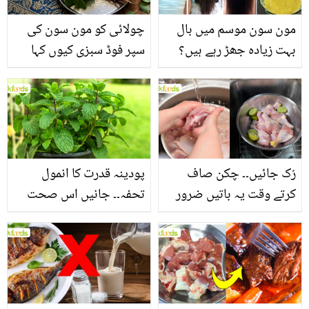
مون سون موسم میں بال
چولائی کو مون سون کی
بہت زیادہ جھڑ رہے ہیں؟
سپر فوڈ سبزی کیوں کہا
جانیں بالوں کو مضبوط
جاتا ہے؟ جانیں وٹامنز،
بنانے کے چند قدرتی طریقے
منرلز اور اینٹی آکسیڈنٹس
سے بھرپور اس سبزی کے
فائدے
رُک جائیں۔۔ چکن صاف
پودینہ قدرت کا انمول
کرتے وقت یہ باتیں ضرور
تحفہ۔۔ جانیں اس صحت
یاد رکھیں
بخش پتوں کے 10 حیرت
انگیز طبی فوائد