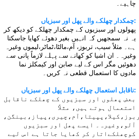
چاہیے۔
چمکدار چھلکے والے پھل اور سبزیاں:
پھولوں اور سبزیوں کے چمکدار چھلکے کو دیکھ کر
یہ نہ سمجھیں کہ انہیں بغیر دھوئے کھایا جاسکتا
ہے۔ مثلاً سیب، تربوز، آم،مالٹا،ٹماٹر،لیموں وغیرہ
وغیرہ۔ ان اشیا کو کھانے سے پہلے لازماً پانی سے
دھوئیں مگر اس کے لیے صابن اور کیمکلز نما
مادوں کا استعمال قطعی نہ کریں۔
ناقابل استعمال چھلکے والے پھل اور سبزیاں:
بعض پھلوں اور سبزیوں کے چھلکے ناقابل
استعمال ہوتے ہیں، مثلاً
بوز،کیلا،پپیتا،آم،چیری،پیاز،بینگن،
آلو،وغیرہ۔ ایسے پھل اور سبزیوں
کوچھلکےاتار کر کھایا جاتا ہے اس لیے