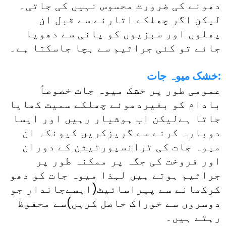
دھونے کی ضرورت محسوس نہیں کی جاتی۔
لیکن اگر چھلکے اتارنے سے قبل ان
پھلوں اور سبزیوں کو پانی سے دھویا
جائے تو کئی جراثیم سے بچا جاسکتا ہے۔
خشک میوہ جات:
عمومی طور پر خشک میوہ جات خصوصاً
بادام کو بغیردھوئے چھلکے سمیت کھایا
جاتا ہےلیکن اب ہوشیار رہیں اور ایسا
دوبارہ کرنے سے گریزکریں کیونکہ ان
میوہ جات کی ٹرانسپورٹیشن کے دوران
اور فروخت کی جگہ پر ممکنہ طور پر
جراثیم ہوتے ہیں لہذا میوہ جات کو دھو
کرکھانے سے پیراسائیٹ(ایسےجاندار جو
دوسروں سے خوراک حاصل کریں)سے محفوظ
رہتے ہیں۔