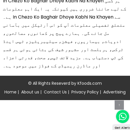
In Chezo Ko Baghair Dhoye Kabhi Na Khayen ہر کسی
کے لیے جاننا ضروری ہیں کیونکہ یہ ایک اہم معلومات
ہے۔ In Chezo Ko Baghair Dhoye Kabhi Na Khayen سے
متعلق تفصیلی معلومات آپ کو اس آرٹیکل میں بآسانی
مل جائے گی۔ ہمارے پیج پر کھانوں، مصالحوں،
ادویات، بیماریوں، فیشن، سیلیبریٹیز، ٹپس اینڈ
ٹرکس، ہربلسٹ اور مشہور شیف کی بتائی ہوئی ہر قسم
کی ٹپ دستیاب ہے۔ مزید لائف ٹپس، صحت، قدرتی اجزاء
اور ماڈرن ریمیڈی کے فوڈز میں موجود ہے۔
© All Rights Reseverd by
Kfoods.com
Home
|
About us
|
Contact Us
|
Privacy Policy
|
Advertising
↑
Get Alert