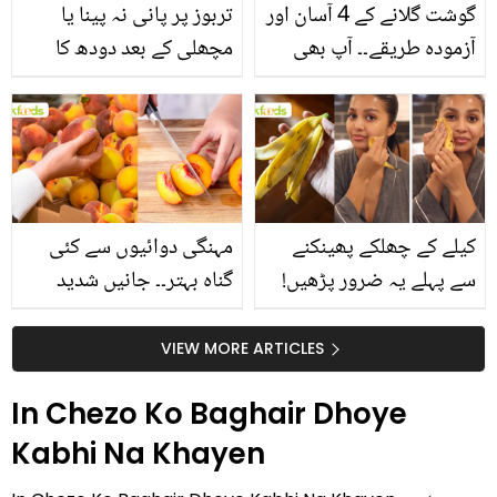
گوشت گلانے کے 4 آسان اور
تربوز پر پانی نہ پینا یا
آزمودہ طریقے۔۔ آپ بھی
مچھلی کے بعد دودھ کا
جانیں انٹرنیشنل شیف کے
استعمال۔۔ جانیں کھانوں
بتائے راز
سے متعلق غلط فہمیوں کی
حقیقت کیا ہے اور افواہ
کیا؟
کیلے کے چھلکے پھینکنے
مہنگی دوائیوں سے کئی
سے پہلے یہ ضرور پڑھیں!
گناہ بہتر۔۔ جانیں شدید
جلد کے 3 بڑے مسائل کا
گرمی کے موسم میں آڑو
سستا اور قدرتی حل
کیوں کھانا چاہیے؟
VIEW MORE ARTICLES
In Chezo Ko Baghair Dhoye
Kabhi Na Khayen