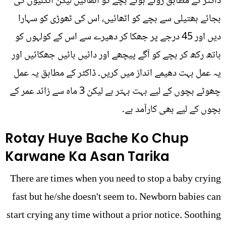
ڈاکٹر کے مطابق روتے ہوئے بچے کو اٹھائیں لیکن انگلیوں کی
بجائے ہھتیلی سے بچے کو اٹھائیں، اس کی ٹھوڑی کو سہارا
دیں اور 45 درجے پر جھکا کر دھیرے سے اس کے کولہوں کو
ہاتھ رکھ کر بچے کو آگے پیچھے اور دائیں بائیں جھکائیں اور
یہ عمل بہت دھیمے انداز میں کریں۔ ڈاکٹر کے مطابق یہ عمل
چھوٹے بچوں کے لیے بہت بہتر ہے لیکن 3 ماہ سے زائد عمر کے
بچوں کے لیے بھی کارآمد ہے۔
Rotay Huye Bache Ko Chup
Karwane Ka Asan Tarika
There are times when you need to stop a baby crying
fast but he/she doesn't seem to. Newborn babies can
start crying any time without a prior notice. Soothing