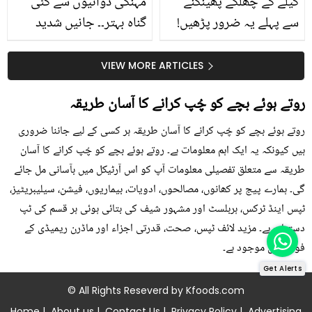
کیلے کے چھلکے پھینکنے
مہنگی دوائیوں سے کئی
سے پہلے یہ ضرور پڑھیں!
گناہ بہتر۔۔ جانیں شدید
جلد کے 3 بڑے مسائل کا
گرمی کے موسم میں آڑو
سستا اور قدرتی حل
کیوں کھانا چاہیے؟
VIEW MORE ARTICLES
روتے ہوئے بچے کو چُپ کرانے کا آسان طریقہ
روتے ہوئے بچے کو چُپ کرانے کا آسان طریقہ ہر کسی کے لیے جاننا ضروری
ہیں کیونکہ یہ ایک اہم معلومات ہے۔ روتے ہوئے بچے کو چُپ کرانے کا آسان
طریقہ سے متعلق تفصیلی معلومات آپ کو اس آرٹیکل میں بآسانی مل جائے
گی۔ ہمارے پیج پر کھانوں، مصالحوں، ادویات، بیماریوں، فیشن، سیلیبریٹیز،
ٹپس اینڈ ٹرکس، ہربلسٹ اور مشہور شیف کی بتائی ہوئی ہر قسم کی ٹپ
دستیاب ہے۔ مزید لائف ٹپس، صحت، قدرتی اجزاء اور ماڈرن ریمیڈی کے
فوڈز میں موجود ہے۔
Get Alerts
© All Rights Reseverd by
Kfoods.com
Home
|
About us
|
Contact Us
|
Privacy Policy
|
Advertising