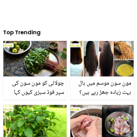
Top Trending
مون سون موسم میں بال
چولائی کو مون سون کی
بہت زیادہ جھڑ رہے ہیں؟
سپر فوڈ سبزی کیوں کہا
جانیں بالوں کو مضبوط
جاتا ہے؟ جانیں وٹامنز،
بنانے کے چند قدرتی طریقے
منرلز اور اینٹی آکسیڈنٹس
سے بھرپور اس سبزی کے
فائدے