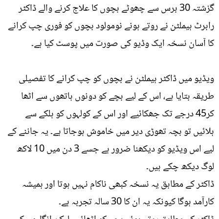
گزشتہ 30 برس سے چھوٹے بچوں کا علاج کرنے والے ڈاکٹر
رابرٹ ہیملٹن نے روتے ہونے نومولود بچوں کو فوری چپ کرانے
کا آسان نسخہ ایک وڈیو کی صورت میں پوسٹ کیا ہے۔
ویڈیو میں ڈاکٹر ہیملٹن نے بچوں کو چپ کرانے کا تفصیلی
طریقہ بتایا ہے، اس کے لیے بچے کو دونوں ہاتھوں سے اٹھا
کر45 درجے تک جھکائیے اور اس کے کولہوں کو ہلکے سے
ہلائیں تو بچہ تھوڑی دیر میں خاموش ہوجاتا ہے۔ یہ جاننے کے
لیے اس ویڈیو کو دیکھنا ضرور ہے جسے 3 دن میں 10 لاکھ
لوگ دیکھ چکے ہیں۔
ڈاکٹر کے مطابق یہ نسخہ کبھی ناکام نہیں ہوتا اور ہمیشہ
کارآمد ہوگا کیونکہ یہ ان کا 30 سالہ تجربہ ہے۔