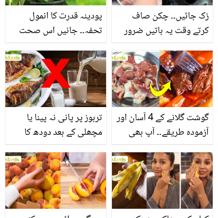
رُک جائیں۔۔ چکن صاف
پودینہ قدرت کا انمول
کرتے وقت یہ باتیں ضرور
تحفہ۔۔ جانیں اس صحت
یاد رکھیں
بخش پتوں کے 10 حیرت
انگیز طبی فوائد
گوشت گلانے کے 4 آسان اور
تربوز پر پانی نہ پینا یا
آزمودہ طریقے۔۔ آپ بھی
مچھلی کے بعد دودھ کا
جانیں انٹرنیشنل شیف کے
استعمال۔۔ جانیں کھانوں
بتائے راز
سے متعلق غلط فہمیوں کی
حقیقت کیا ہے اور افواہ
کیا؟