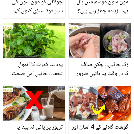
مون سون موسم میں بال
چولائی کو مون سون کی
بہت زیادہ جھڑ رہے ہیں؟
سپر فوڈ سبزی کیوں کہا
جانیں بالوں کو مضبوط
جاتا ہے؟ جانیں وٹامنز،
بنانے کے چند قدرتی طریقے
منرلز اور اینٹی آکسیڈنٹس
سے بھرپور اس سبزی کے
فائدے
رُک جائیں۔۔ چکن صاف
پودینہ قدرت کا انمول
کرتے وقت یہ باتیں ضرور
تحفہ۔۔ جانیں اس صحت
یاد رکھیں
بخش پتوں کے 10 حیرت
انگیز طبی فوائد
گوشت گلانے کے 4 آسان اور
تربوز پر پانی نہ پینا یا