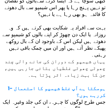
کبھی سوچا ہے کہ ایسا کرنے سےبالوں کو نقصان
تو نہیں پہنچ رہا یا پھر اس شیمپو سے بال دھونے
کا فائدہ ہو بھی رہا ہے یا نہیں؟
بہت سے افراد یہ شکایت بھی کرتے ہیں کہ وہ
روزانہ یا ایک دن چھوڑ کر اپنے بالوں کو شیمپو سے
دھوتے ہیں لیکن اس کے باوجود ان کے بال روکھے
پھیکے نظر آتے ہیں اور ان میں چمک باقی نہیں
رہتی۔
یہاں شیمپو کے دوران کی جانے والی چند
چھوٹی چھوٹی غلطیاں بتائی جارہی ہیں،
جن کا بہت زیادہ اثر پڑتا ہے۔
1- ہوسکتا ہے آپ غلط شیمپو کا استعمال
کررہے ہوں؟
جس طرح لوگوں کا چہرہ، ان کی جلد وغیرہ ایک