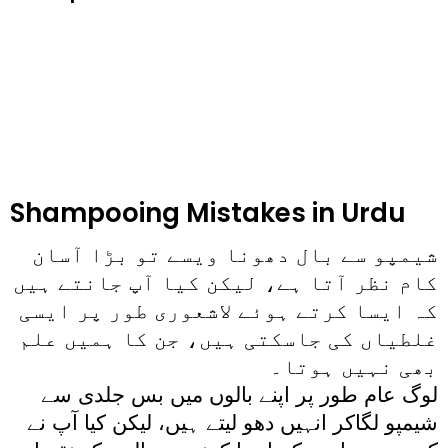
Shampooing Mistakes in Urdu
شیمپو سے بال دھونا ویسے تو بڑا آسان
کام نظر آتا ہے، لیکن کیا آپ جانتے ہیں
کہ ایسا کرتے ہوئے لاشعوری طور پر ایسی
غلطیاں کی جاسکتی ہیں، جن کا ہمیں علم
بھی نہیں ہوتا۔
لوگ عام طور پر اپنے بالوں میں بس جلدی سے
شیمپو لگاکر انہیں دھو لیتے ہیں، لیکن کیا آپ نے