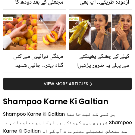
آزمودہ طریقے۔۔ آپ بھی
مچھلی کے بعد دودھ کا
جانیں انٹرنیشنل شیف کے
استعمال۔۔ جانیں کھانوں
بتائے راز
سے متعلق غلط فہمیوں کی
حقیقت کیا ہے اور افواہ
کیا؟
کیلے کے چھلکے پھینکنے
مہنگی دوائیوں سے کئی
سے پہلے یہ ضرور پڑھیں!
گناہ بہتر۔۔ جانیں شدید
جلد کے 3 بڑے مسائل کا
گرمی کے موسم میں آڑو
سستا اور قدرتی حل
کیوں کھانا چاہیے؟
VIEW MORE ARTICLES
Shampoo Karne Ki Galtian
Shampoo Karne Ki Galtian ہر کسی کے لیے جاننا
ضروری ہیں کیونکہ یہ ایک اہم معلومات ہے۔ Shampoo
Karne Ki Galtian سے متعلق تفصیلی معلومات آپ کو اس