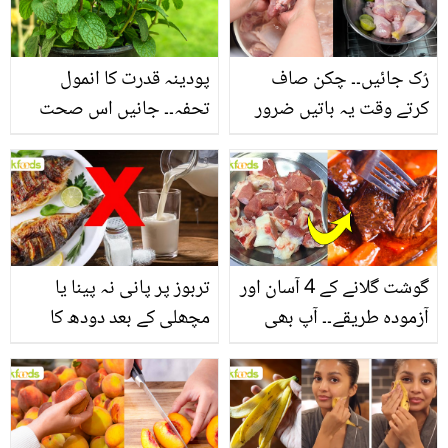
فائدے
رُک جائیں۔۔ چکن صاف
پودینہ قدرت کا انمول
کرتے وقت یہ باتیں ضرور
تحفہ۔۔ جانیں اس صحت
یاد رکھیں
بخش پتوں کے 10 حیرت
انگیز طبی فوائد
گوشت گلانے کے 4 آسان اور
تربوز پر پانی نہ پینا یا
آزمودہ طریقے۔۔ آپ بھی
مچھلی کے بعد دودھ کا
جانیں انٹرنیشنل شیف کے
استعمال۔۔ جانیں کھانوں
بتائے راز
سے متعلق غلط فہمیوں کی
حقیقت کیا ہے اور افواہ
کیا؟