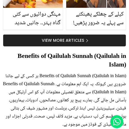
کیلے کے چھلکے پھینکنے
مہنگی دوائیوں سے کئی
سے پہلے یہ ضرور پڑھیں!
گناہ بہتر۔۔ جانیں شدید
جلد کے 3 بڑے مسائل کا
گرمی کے موسم میں آڑو
سستا اور قدرتی حل
کیوں کھانا چاہیے؟
VIEW MORE ARTICLES
Benefits of Qailulah Sunnah (Qailulah in
Islam)
Benefits of Qailulah Sunnah (Qailulah in Islam) ہر کسی کے لیے جاننا
ضروری ہیں کیونکہ یہ ایک اہم معلومات ہے۔ Benefits of Qailulah Sunnah
(Qailulah in Islam) سے متعلق تفصیلی معلومات آپ کو اس آرٹیکل میں
بآسانی مل جائے گی۔ ہمارے پیج پر کھانوں، مصالحوں، ادویات، بیماریوں،
فیشن، سیلیبریٹیز، ٹپس اینڈ ٹرکس، ہربلسٹ اور مشہور شیف کی بتائی
ہوئی ہر قسم کی ٹپ دستیاب ہے۔ مزید لائف ٹپس، صحت، قدرتی اجزاء اور
ماڈرن ریمیڈی کے فوڈز میں موجود ہے۔