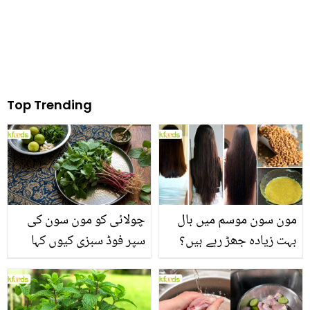
Top Trending
مون سون موسم میں بال
چولائی کو مون سون کی
بہت زیادہ جھڑ رہے ہیں؟
سپر فوڈ سبزی کیوں کہا
جانیں بالوں کو مضبوط
جاتا ہے؟ جانیں وٹامنز،
بنانے کے چند قدرتی طریقے
منرلز اور اینٹی آکسیڈنٹس
سے بھرپور اس سبزی کے