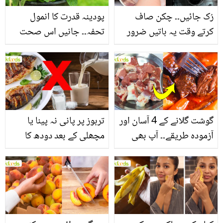
رُک جائیں۔۔ چکن صاف
پودینہ قدرت کا انمول
کرتے وقت یہ باتیں ضرور
تحفہ۔۔ جانیں اس صحت
یاد رکھیں
بخش پتوں کے 10 حیرت
انگیز طبی فوائد
گوشت گلانے کے 4 آسان اور
تربوز پر پانی نہ پینا یا
آزمودہ طریقے۔۔ آپ بھی
مچھلی کے بعد دودھ کا
جانیں انٹرنیشنل شیف کے
استعمال۔۔ جانیں کھانوں
بتائے راز
سے متعلق غلط فہمیوں کی
حقیقت کیا ہے اور افواہ
کیا؟