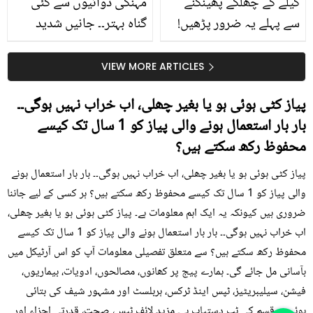
کیلے کے چھلکے پھینکنے
مہنگی دوائیوں سے کئی
سے پہلے یہ ضرور پڑھیں!
گناہ بہتر۔۔ جانیں شدید
جلد کے 3 بڑے مسائل کا
گرمی کے موسم میں آڑو
سستا اور قدرتی حل
کیوں کھانا چاہیے؟
VIEW MORE ARTICLES
پیاز کٹی ہوئی ہو یا بغیر چھلی، اب خراب نہیں ہوگی۔۔
بار بار استعمال ہونے والی پیاز کو 1 سال تک کیسے
محفوظ رکھ سکتے ہیں؟
پیاز کٹی ہوئی ہو یا بغیر چھلی، اب خراب نہیں ہوگی۔۔ بار بار استعمال ہونے
والی پیاز کو 1 سال تک کیسے محفوظ رکھ سکتے ہیں؟ ہر کسی کے لیے جاننا
ضروری ہیں کیونکہ یہ ایک اہم معلومات ہے۔ پیاز کٹی ہوئی ہو یا بغیر چھلی،
اب خراب نہیں ہوگی۔۔ بار بار استعمال ہونے والی پیاز کو 1 سال تک کیسے
محفوظ رکھ سکتے ہیں؟ سے متعلق تفصیلی معلومات آپ کو اس آرٹیکل میں
بآسانی مل جائے گی۔ ہمارے پیج پر کھانوں، مصالحوں، ادویات، بیماریوں،
فیشن، سیلیبریٹیز، ٹپس اینڈ ٹرکس، ہربلسٹ اور مشہور شیف کی بتائی
ہوئی ہر قسم کی ٹپ دستیاب ہے۔ مزید لائف ٹپس، صحت، قدرتی اجزاء اور