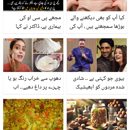
کیا آپ کو بھی دیکھنے والے
مجھے پی سی او کی
بوڑھا سمجھتے ہیں ، آپ کی
بیماری ہے، ڈاکٹر نے کہا
پیشانی آپ کی عمر کا راز
بانجھ پن بھی ۔۔ پی سی او
کھول دیتی ہے، جانیے اس
کا مرض کیا ہے اور یہ کن
کی جھریاں دور کرنےکا
بیماریوں میں مبتلا کرسکتا
طریقہ
ہے؟ جانیئے خاتون کی
کہانی
بیوی جو کہتی ہے ۔۔ شادی
دھوپ سے خراب رنگ ہو یا
شدہ مردوں کو ابھیشیک
چہرے پر داغ دھبے۔۔ اب
بچن نے کیا مشورہ دے دیا؟
گندم کے آٹے سے کریں رنگ
گورا، وہ بھی آسان طریقے
سے