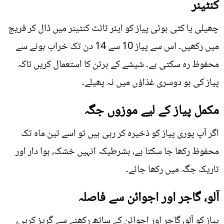
کنٹینر
چھیلی یا کٹی ہوئی پیاز کو ایئر ٹائٹ کنٹینر میں ڈال کر فریج
میں رکھیں۔ اس سے پیاز 10 سے 14 دن تک خراب ہونے سے
محفوظ رہ سکتی ہے۔ شیشے کے برتن کا استعمال کریں تاکہ
پیاز کی بو دوسری غذاؤں میں نہ پھیلے۔
مکمل پیاز کے لیے موزوں جگہ
اگر آپ پوری پیاز کو ذخیرہ کر رہی ہیں تو اسے تین ماہ تک
محفوظ رکھا جا سکتا ہے، بشرطیکہ انہیں خشک، ہوا دار اور
تاریک جگہ میں رکھا جائے۔
آلو، گاجر اور اجوائن سے فاصلہ
پیاز کو آلو، گاجر اور اجوائن کے ساتھ رکھنے سے گریز کریں،