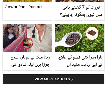
اخروٹ کو 7 گھنٹے پانی
Gawar Phali Recipe
میں کیوں بھگونا چاہیئے؟
جانیں ایسا کرنے سے آپ کو
کتنے بہترین فوائد حاصل
ہوسکتے ہیں
تارا میرا کئی قسم کے علاج
وینا ملک نے دوبارہ سرخ
کے لیے نہایت مفید ان
جوڑا پہن لیا۔۔ شادی کی
بیجوں کا استعمال کب اور
تصویروں نے سوشل میڈیا
کیسے کرنا چاہیے اور ان کے
پر دھوم مچا دی! دلہا نے کیا
VIEW MORE ARTICLES
کیا فوائد ہیں؟
پیغام دیا