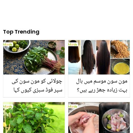
Top Trending
مون سون موسم میں بال
چولائی کو مون سون کی
بہت زیادہ جھڑ رہے ہیں؟
سپر فوڈ سبزی کیوں کہا
جانیں بالوں کو مضبوط
جاتا ہے؟ جانیں وٹامنز،
بنانے کے چند قدرتی طریقے
منرلز اور اینٹی آکسیڈنٹس
سے بھرپور اس سبزی کے
فائدے