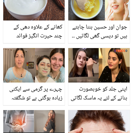
جوان اور حسین بننا چاہتے
کھانے کے علاوہ دھی کے
ہیں تو دیسی گھی لگائیں ۔۔
چند حیرت انگیز فوائد
دیسی گھی صحت کے
فائدوں کے ساتھ حسن کے
نکھار میں بھی کارآمد
اپنی جلد کو خوبصورت
چہرے پر گرمی سے ایکنی
بنانے کے لئے یہ ماسک لگاتی
زیادہ ہوگئی ہے تو شگفتہ
ہوں.. منال خان نے ہمیشہ
اعجاز نے گھر بیٹھے کونسا
فریش نظر آنے کا کیا راز
سستا فیشل کرنے کا طریقہ
بتایا؟
بتادیا