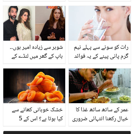
جانیں مائیکرو ویو چلانے
ہوگی۔۔ بجلی جانے کے بعد
کے وہ طریقے جن سے بجلی
بھی کمرے کو ٹھنڈا رکھنے
کا بل بھی کم آئے
کے آسان طریقے
رات کو سونے سے پہلے نیم
شوہر سے زیادہ امیر ہوں۔۔
گرم پانی پینے کے یہ فوائد
باپ کے گھر میں لنڈے کے
جانتے ہیں؟
کپڑے پہنتی تھی! ایمان
علی کی پرانی غربت بھری
زندگی اور شوہر کے متعلق
کیے گئے انکشافات
عمر کے ساتھ ساتھ غذا کا
خشک خوبانی کھانے سے
خیال رکھنا انتہائی ضروری
کیا ہوتا ہے؟ اس کے 5
۔۔ ہر عمر کے مردوں کے لیے
کمالات جن سے آپ بھی