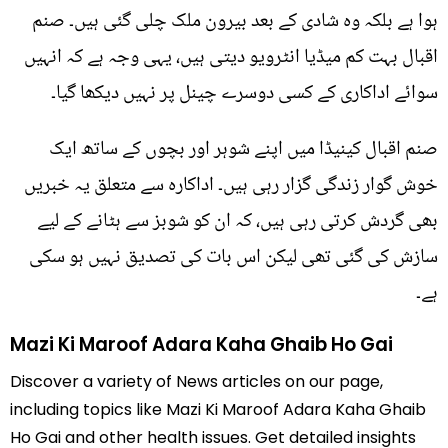
ہوا ہے بلکہ وہ شادی کے بعد بیرون ملک چلی گئی ہیں۔ صنم
اقبال بہت کم میڈیا انٹرویو دیتی ہیں، یہی وجہ ہے کہ انہیں
سوائے اداکاری کے کسی دوسرے چینل پر نہیں دیکھا گیا۔
صنم اقبال کینیڈا میں اپنے شوہر اور بچوں کے ساتھ ایک
خوش گوار زندگی گزار رہی ہیں۔ اداکارہ سے متعلق یہ خبریں
بھی گردش کرتی رہی ہیں، کہ ان کو شوبز سے ہٹانے کے لیے
سازش کی گئی تھی لیکن اس بات کی تصدیق نہیں ہو سکی
ہے۔
Mazi Ki Maroof Adara Kaha Ghaib Ho Gai
Discover a variety of News articles on our page,
including topics like Mazi Ki Maroof Adara Kaha Ghaib
Ho Gai and other health issues. Get detailed insights