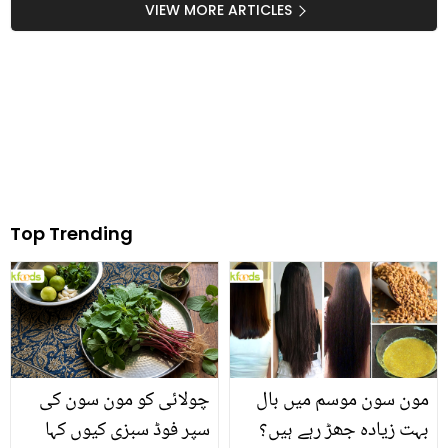
صحت مند کھانے کی
فائدہ اٹھا سکتے ہیں
VIEW MORE ARTICLES
تجاویز
Top Trending
مون سون موسم میں بال
چولائی کو مون سون کی
بہت زیادہ جھڑ رہے ہیں؟
سپر فوڈ سبزی کیوں کہا