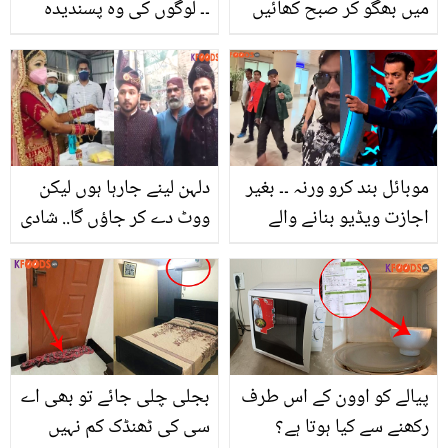
میں بھگو کر صبح کھائیں
۔۔ لوگوں کی وہ پسندیدہ
تو جسم میں کیا تبدیلی
غذا، جو جوانی میں ہی
آتی ہے؟
چہرے پر جُھریوں کا باعث
بنتی ہے؟ جانیں
موبائل بند کرو ورنہ ۔۔ بغیر
دلہن لینے جارہا ہوں لیکن
اجازت ویڈیو بنانے والے
ووٹ دے کر جاؤں گا.. شادی
مداح کیساتھ سلمان خان
کے جوڑے میں ووٹ ڈالنے
نے کیا کیا؟ ویڈیو وائرل
والے دلہا دلہن کی دلچسپ
تصاویر
پیالے کو اوون کے اس طرف
بجلی چلی جائے تو بھی اے
رکھنے سے کیا ہوتا ہے؟
سی کی ٹھنڈک کم نہیں