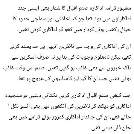
مشہور ڈرامہ اداکارہ صنم اقبال کا شمار بھی ایسی چند
اداکاراؤں میں ہوتا تھا جو کہ اخلاقی اور سماجی حدود کا
خیال رکھتے ہوئے کردار میں کھو کر اداکاری کرتی تھیں۔
ان کی اداکاری کی وجہ سے ناظرین انہیں بے حد پسند کرتے
تھے، لیکن نامعلوم وجوہات کی بنا پر نہ صرف اسکرین سے
بلکہ خبروں سے بھی غائب ہو گئیں تھیں۔ صنم اس وقت غائب
ہوئی تھیں جب ان کا کیرئیر کامیابیوں کے عروج پر تھا۔
جب کبھی صنم اقبال اداکاری کرتی دکھائی دیتیں تو سنجیدہ
اداکاری کو دیکھ کر ناظرین کی آنکھوں میں بھی آنسو نکل آ
جاتے تھے، ان کی جاندار اداکاری کمزور ہوتے ڈرامے میں بھی
جان ڈال دیتی تھی۔