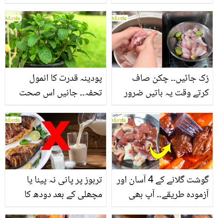
جانیں بالوں کو مضبوط
جاتا ہے؟ جانیں وٹامنز،
بنانے کے چند قدرتی طریقے
منرلز اور اینٹی آکسیڈنٹس
سے بھرپور اس سبزی کے
فائدے
رُک جائیں۔۔ چکن صاف
پودینہ قدرت کا انمول
کرتے وقت یہ باتیں ضرور
تحفہ۔۔ جانیں اس صحت
یاد رکھیں
بخش پتوں کے 10 حیرت
انگیز طبی فوائد
گوشت گلانے کے 4 آسان اور
تربوز پر پانی نہ پینا یا
آزمودہ طریقے۔۔ آپ بھی
مچھلی کے بعد دودھ کا
جانیں انٹرنیشنل شیف کے
استعمال۔۔ جانیں کھانوں