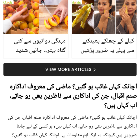
بتائے راز
سے متعلق غلط فہمیوں کی
حقیقت کیا ہے اور افواہ
کیا؟
کیلے کے چھلکے پھینکنے
مہنگی دوائیوں سے کئی
سے پہلے یہ ضرور پڑھیں!
گناہ بہتر۔۔ جانیں شدید
جلد کے 3 بڑے مسائل کا
گرمی کے موسم میں آڑو
سستا اور قدرتی حل
کیوں کھانا چاہیے؟
VIEW MORE ARTICLES
اچانک کہاں غائب ہو گئیں؟ ماضی کی معروف اداکارہ
صنم اقبال، جن کی اداکاری سے ناظرین بھی رو جاتے،
اب کہاں ہیں؟
اچانک کہاں غائب ہو گئیں؟ ماضی کی معروف اداکارہ صنم اقبال، جن کی
اداکاری سے ناظرین بھی رو جاتے، اب کہاں ہیں؟ ہر کسی کے لیے جاننا
ضروری ہیں کیونکہ یہ ایک اہم معلومات ہے۔ اچانک کہاں غائب ہو گئیں؟