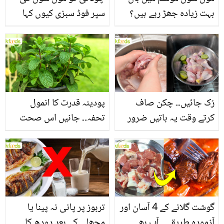
بہت زیادہ جھڑ رہے ہیں؟
سپر فوڈ سبزی کیوں کہا
جانیں بالوں کو مضبوط
جاتا ہے؟ جانیں وٹامنز،
بنانے کے چند قدرتی طریقے
منرلز اور اینٹی آکسیڈنٹس
سے بھرپور اس سبزی کے
فائدے
رُک جائیں۔۔ چکن صاف
پودینہ قدرت کا انمول
کرتے وقت یہ باتیں ضرور
تحفہ۔۔ جانیں اس صحت
یاد رکھیں
بخش پتوں کے 10 حیرت
انگیز طبی فوائد
گوشت گلانے کے 4 آسان اور
تربوز پر پانی نہ پینا یا
آزمودہ طریقے۔۔ آپ بھی
مچھلی کے بعد دودھ کا