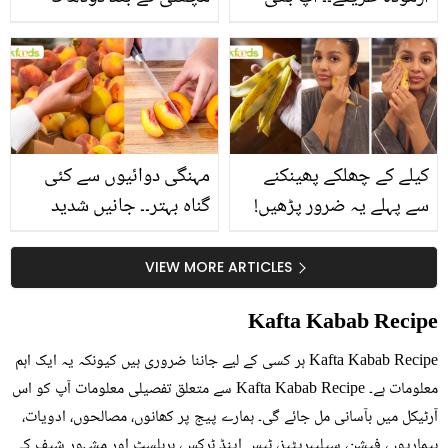
جانیں انٹرنیشنل شیف کے
استعمال۔۔ جانیں کھانوں
بتائے راز
سے متعلق غلط فہمیوں کی
حقیقت کیا ہے اور افواہ
کیا؟
کیلے کے چھلکے پھینکنے
مہنگی دوائیوں سے کئی
سے پہلے یہ ضرور پڑھیں!
گناہ بہتر۔۔ جانیں شدید
جلد کے 3 بڑے مسائل کا
گرمی کے موسم میں آڑو
سستا اور قدرتی حل
کیوں کھانا چاہیے؟
VIEW MORE ARTICLES
Kafta Kabab Recipe
Kafta Kabab Recipe ہر کسی کے لیے جاننا ضروری ہیں کیونکہ یہ ایک اہم
معلومات ہے۔ Kafta Kabab Recipe سے متعلق تفصیلی معلومات آپ کو اس
آرٹیکل میں بآسانی مل جائے گی۔ ہمارے پیج پر کھانوں، مصالحوں، ادویات،
بیماریوں، فیشن، سیلیبریٹیز، ٹپس اینڈ ٹرکس، ہربلسٹ اور مشہور شیف کی