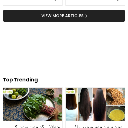
VIEW MORE ARTICLES
Top Trending
مون سون موسم میں بال
چولائی کو مون سون کی